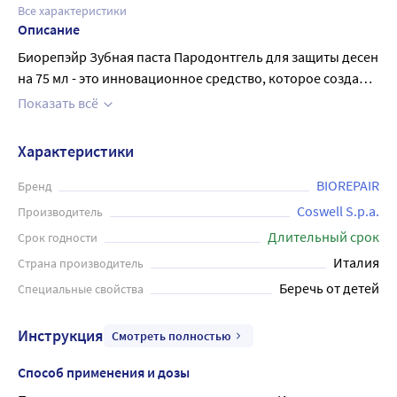
Все характеристики
Описание
Биорепэйр Зубная паста Пародонтгель для защиты десен
на 75 мл - это инновационное средство, которое создано
для защиты зубов и десен от различных проблем. Она
Показать всё
содержит специальные компоненты, которые помогают
укреплять и защищать десны, уменьшать и
Характеристики
предотвращать кровоточивость, а также снижать риск
возникновения воспалительных процессов в полости
BIOREPAIR
Бренд
рта. Зубная паста Пародонтгель отличается мягкой
Coswell S.p.a.
Производитель
текстурой и приятным мятным вкусом, что обеспечивает
Длительный срок
Срок годности
комфортное использование. Она подходит для людей с
Италия
Страна производитель
чувствительными зубами и деснами. Кроме того, зубная
Беречь от детей
Специальные свойства
паста не содержит парабенов и SLS, что делает ее более
безопасной для здоровья. Использование зубной пасты
Пародонтгель поможет сохранить здоровье зубов и
Инструкция
Смотреть полностью
десен, а также сделать вашу улыбку более здоровой и
Способ применения и дозы
красивой.