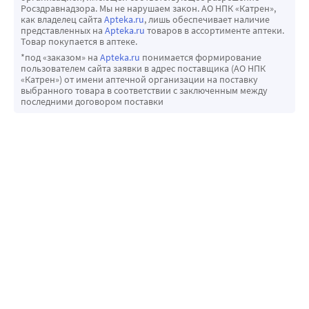
Росздравнадзора. Мы не нарушаем закон. АО НПК «Катрен»,
SLS(Sodium Lauryl Sulphate), спирт, хлоргексидин,
как владелец сайта
Apteka.ru
, лишь обеспечивает наличие
красители и парабены, абразивный кремний
представленных на
Apteka.ru
товаров в ассортименте аптеки.
Товар покупается в аптеке.
Преимущества зубной пасты BioRepair Plus Parоdontgel
*под «заказом» на
Apteka.ru
понимается формирование
-Защищает и увлажняет слизистую оболочку полости
пользователем сайта заявки в адрес поставщика (АО НПК
рта; -Благодаря содержанию экстрактов спирулины и
«Катрен») от имени аптечной организации на поставку
выбранного товара в соответствии с заключенным между
календулы приостанавливает воспалительные процессы
последними договором поставки
в деснах; -Уникальные микрочастицы microRepair,
входящие в состав пасты, восстанавливают
поврежденные участки эмали; -Экстракт гамамелиса
оказывает сосудосуживающее действие.