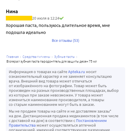
воспалены и болят? Появился неприятный запах изо рта?
Все эти симптомы указывают на воспаление десен,
Нина
которое может привести к развитию таких заболеваний,
20 июля в 12:24
как гингивит и пародонтит. Если вовремя не начать
Хорошая паста, пользуюсь длительное время, мне 
лечение, то последствия будут крайне неприятными
подошла идеально 
(вплоть до выпадения зубов).
Все отзывы (53)
Заметили у себя один или несколько симптомов? Не
отчаивайтесь, итальянские специалисты позаботились о
главная
средства гигиены
зубные пасты
Вас, разработав особую пасту для борьбы с воспалением
biorepair зубная паста пародонтгель для защиты десен 75 мл
десен - Biorepair Paradontgel Plus. Регулярное
Информация о товарах на сайте
Apteka.ru
носит
использование зубной пасты Biorepair Paradontgel Plus
ознакомительный характер и не заменяет консультацию
станет отличной профилактикой возникновения
врача. Внешний вид товара может отличаться
от изображённого на фотографии. Товар может быть
гингивита и пародонтита; поможет забыть о
произведен на разных производственных площадках, выбор
болезненности и кровоточивости десен. Попробуйте, и
из которых при заказе невозможен. У товара может
измениться наименование производителя, а товары
Вас приятно удивит эффективность зубной пасты и ее
со старым наименованием могут быть в заказе.
освежающий вкус.
Мы не продаем товары на сайте и не доставляем заказы*
Индекс абразивности: RDA 14,7 - бережно очищает эмаль
на дом. Дистанционная продажа медикаментов (в том числе
с доставкой на дом) в соответствии с
Постановлением
благодаря очень низкому уровню абразивности
Правительства
может осуществляться аптечной
Специальные особенности: Не содержит фтор,
организацией, имеющей соответствующее разрешение