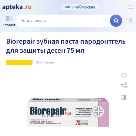
завтра
в
Москве
Каталог
Biorepair зубная паста пародонтгель
для защиты десен 75 мл
(
53
отзыва)