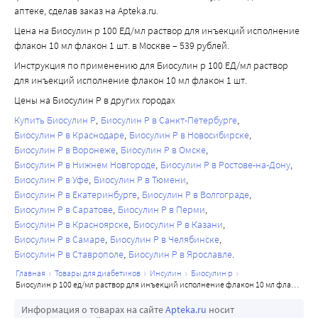
аптеке, сделав заказ на Apteka.ru.
Цена на Биосулин р 100 ЕД/мл раствор для инъекций исполнение
флакон 10 мл флакон 1 шт. в Москве – 539 рублей.
Инструкция по применению для Биосулин р 100 ЕД/мл раствор
для инъекций исполнение флакон 10 мл флакон 1 шт.
Цены на Биосулин Р в других городах
Купить Биосулин Р
Биосулин Р в Санкт-Петербурге
Биосулин Р в Краснодаре
Биосулин Р в Новосибирске
Биосулин Р в Воронеже
Биосулин Р в Омске
Биосулин Р в Нижнем Новгороде
Биосулин Р в Ростове-на-Дону
Биосулин Р в Уфе
Биосулин Р в Тюмени
Биосулин Р в Екатеринбурге
Биосулин Р в Волгограде
Биосулин Р в Саратове
Биосулин Р в Перми
Биосулин Р в Красноярске
Биосулин Р в Казани
Биосулин Р в Самаре
Биосулин Р в Челябинске
Биосулин Р в Ставрополе
Биосулин Р в Ярославле
главная
товары для диабетиков
инсулин
биосулин р
биосулин р 100 ед/мл раствор для инъекций исполнение флакон 10 мл флакон 1 шт.
Информация о товарах на сайте
Apteka.ru
носит