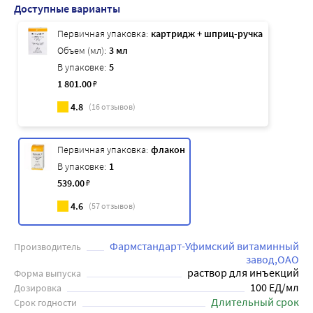
Доступные варианты
Первичная упаковка:
картридж + шприц-ручка
Объем (мл):
3 мл
В упаковке:
5
1 801
.00
₽
4.8
(
16
отзывов)
Первичная упаковка:
флакон
В упаковке:
1
539
.00
₽
4.6
(
57
отзывов)
Фармстандарт-Уфимский витаминный
Производитель
завод,ОАО
раствор для инъекций
Форма выпуска
100 ЕД/мл
Дозировка
Длительный срок
Срок годности