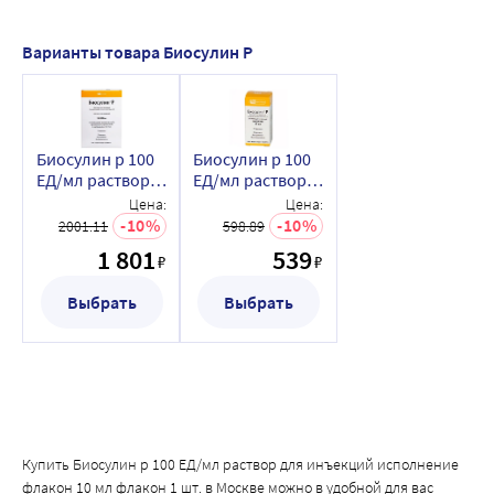
Варианты товара Биосулин Р
Биосулин р 100
Биосулин р 100
ЕД/мл раствор
ЕД/мл раствор
для инъекций
для инъекций
Цена:
Цена:
исполнение
исполнение
10
10
2001.11
598.89
картридж+шприц-
флакон 10 мл
1 801
539
₽
₽
ручка
флакон 1 шт.
биоматикпен 3
Выбрать
Выбрать
мл
картридж+шприц-
ручка 5 шт.
Купить Биосулин р 100 ЕД/мл раствор для инъекций исполнение
флакон 10 мл флакон 1 шт. в Москве можно в удобной для вас