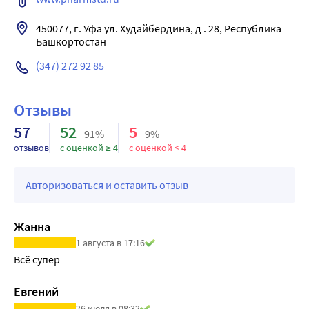
30-80%.
450077, г. Уфа ул. Худайбердина, д . 28, Республика 
Башкортостан
(347) 272 92 85
Отзывы
57
52
5
91%
9%
отзывов
с оценкой ≥ 4
с оценкой < 4
Авторизоваться и оставить отзыв
Жанна
1 августа в 17:16
Всё супер 
Евгений
26 июля в 08:32