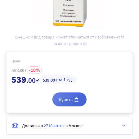
Внешний вид товара может отличаться от изображённого
на фотографии
Цена:
10
598
.89
₽
539
.00
за 1 ед.
₽
539
.00
₽
Купить
Доставка в
2716 аптек
в Москве