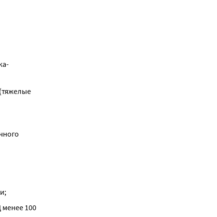
ка-
(тяжелые 
чного 
и;
менее 100 