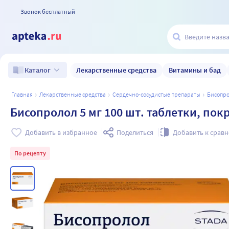
Звонок бесплатный
Лекарственные средства
Витамины и бад
Каталог
главная
лекарственные средства
сердечно-сосудистые препараты
бисопр
Бисопролол 5 мг 100 шт. таблетки, по
Добавить в избранное
Поделиться
Добавить к срав
По рецепту