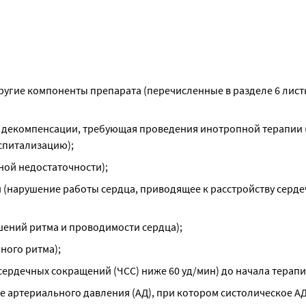
ругие компоненты препарата (перечисленные в разделе 6 лист
дии декомпенсации, требующая проведения инотропной терапии 
спитализацию);
ной недостаточности);
пени (нарушение работы сердца, приводящее к расстройству серде
ушений ритма и проводимости сердца);
ного ритма);
сердечных сокращений (ЧСС) ниже 60 уд/мин) до начала терапи
е артериального давления (АД), при котором систолическое АД 