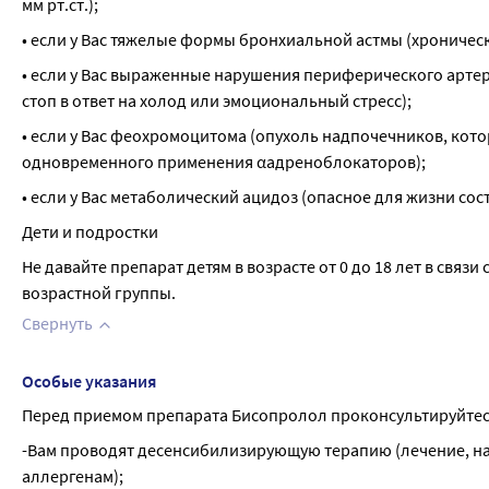
мм рт.ст.);
• если у Вас тяжелые формы бронхиальной астмы (хроничес
• если у Вас выраженные нарушения периферического артер
стоп в ответ на холод или эмоциональный стресс);
• если у Вас феохромоцитома (опухоль надпочечников, кот
одновременного применения αадреноблокаторов);
• если у Вас метаболический ацидоз (опасное для жизни со
Дети и подростки
Не давайте препарат детям в возрасте от 0 до 18 лет в связ
возрастной группы.
Свернуть
Особые указания
Перед приемом препарата Бисопролол проконсультируйтесь
­-Вам проводят десенсибилизирующую терапию (лечение, на
аллергенам);