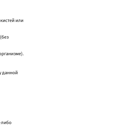
кистей или 
без 
организме).
у данной 
-либо 