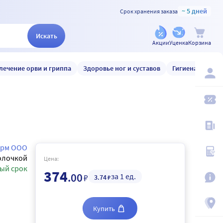
~ 5 дней
Срок хранения заказа
Искать
Акции
Уценка
Корзина
лечение орви и гриппа
Здоровье ног и суставов
Гигиена и уход
рм ООО
олочкой
Цена:
ый срок
374
.00
за 1 ед.
₽
3
.74
₽
Купить