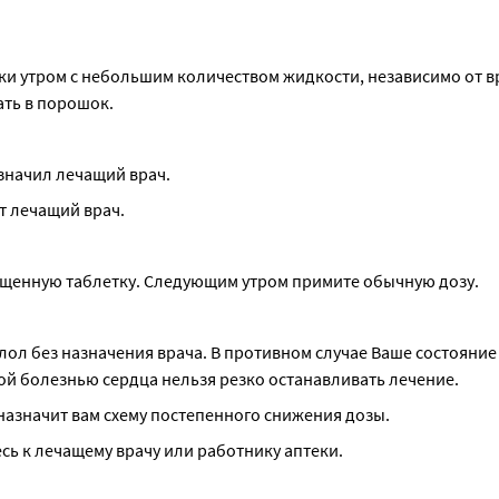
ки утром с небольшим количеством жидкости, независимо от в
ать в порошок.
значил лечащий врач.
т лечащий врач.
ущенную таблетку. Следующим утром примите обычную дозу.
ол без назначения врача. В противном случае Ваше состояние
ой болезнью сердца нельзя резко останавливать лечение.
 назначит вам схему постепенного снижения дозы.
ь к лечащему врачу или работнику аптеки.