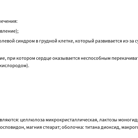
лечения:
вление);
левой синдром в грудной клетке, который развивается из-за с
ние, при котором сердце оказывается неспособным перекачиват
 кислородом).
вляются: целлюлоза микрокристаллическая, лактозы моногидр
осповидон, магния стеарат; оболочка: титана диоксид, макрого