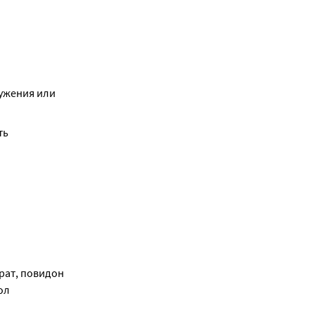
ужения или 
ь 
ат, повидон 
л 