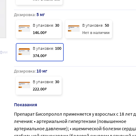
5 мг
Дозировка:
В упаковке:
30
В упаковке:
50
146
.00
₽
Нет в наличии
В упаковке:
100
афии
374
.00
₽
10 мг
Дозировка:
В упаковке:
30
222
.00
₽
Показания
Препарат Бисопролол применяется у взрослых с 18 лет 
лечения: • артериальной гипертензии (повышенное
артериальное давление); • ишемической болезни сердца
стабильной стенокардии (болевой синдром в грудной кл