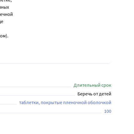
вных
дечной
це
ом).
Длительный срок
Беречь от детей
таблетки, покрытые пленочной оболочкой
100