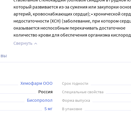
который развивается из-за сужения или закупорки осно
артерий, кровоснабжающих сердце); • хронической сер
недостаточности (ХСН) (заболевание, при котором серд
оказывается неспособным перекачивать достаточное
количество крови для обеспечения организма кислород
Свернуть
ывы
Хемофарм ООО
Срок годности
Россия
Специальные свойства
Бисопролол
Форма выпуска
5 мг
В упаковке