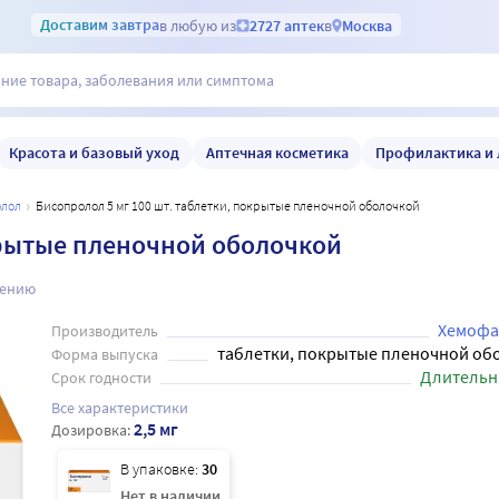
Доставим
завтра
в любую из
2727 аптек
в
Москва
Красота и базовый уход
Аптечная косметика
Профилактика и 
олол
Бисопролол 5 мг 100 шт. таблетки, покрытые пленочной оболочкой
крытые пленочной оболочкой
нению
Хемофа
Производитель
таблетки, покрытые пленочной об
Форма выпуска
Длительн
Срок годности
Все характеристики
2,5 мг
Дозировка:
В упаковке:
30
Нет в наличии