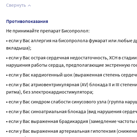
Свернуть
Противопоказания
Не принимайте препарат Бисопролол:
• если у Вас аллергия на бисопролола фумарат или любые д
вкладыша);
• если у Вас острая сердечная недостаточность, ХСН в ста
нарушения работы сердца, предполагающие экстренную го
• если у Вас кардиогенный шок (выраженная степень сердеч
• если у Вас атриовентрикулярная (AV) блокада II и III сте
ритма), без электрокардиостимулятора;
• если у Вас синдром слабости синусового узла (группа нар
• если у Вас синоатриальная блокада (вид нарушения сердеч
• если у Вас выраженная брадикардия (замедление частоты 
• если у Вас выраженная артериальная гипотензия (снижени