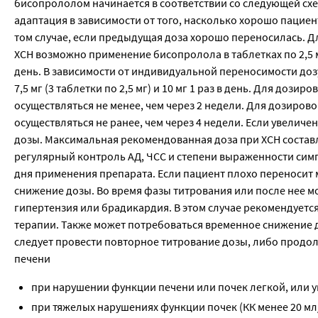
бисопрололом начинается в соответствии со следующей сх
адаптация в зависимости от того, насколько хорошо пациен
том случае, если предыдущая доза хорошо переносилась. 
ХСН возможно применение бисопролола в таблетках по 2,5 мг
день. В зависимости от индивидуальной переносимости дозу с
7,5 мг (3 таблетки по 2,5 мг) и 10 мг 1 раз в день. Для доз
осуществляться не менее, чем через 2 недели. Для дозиров
осуществляться не ранее, чем через 4 недели. Если увели
дозы. Максимальная рекомендованная доза при ХСН составля
регулярный контроль АД, ЧСС и степени выраженности симп
дня применения препарата. Если пациент плохо переносит
снижение дозы. Во время фазы титрования или после нее м
гипертензия или брадикардия. В этом случае рекомендуетс
терапии. Также может потребоваться временное снижение 
следует провести повторное титрование дозы, либо продо
печени
при нарушении функции печени или почек легкой, или у
при тяжелых нарушениях функции почек (КК менее 20 мл