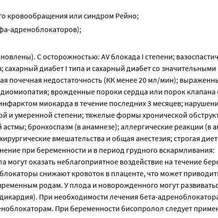
о кровообращения или синдром Рейно;
фа-адреноблокаторов);
ановлены). С осторожностью: AV блокада I степени; вазоспасти
; сахарный диабет I типа и сахарный диабет со значительными
я почечная недостаточность (КК менее 20 мл/мин); выраженн
рдиомиопатия; врожденные пороки сердца или порок клапана 
нфарктом миокарда в течение последних 3 месяцев; нарушен
й и умеренной степени; тяжелые формы хронической обструк
астмы; бронхоспазм (в анамнезе); аллергические реакции (в а
рургические вмешательства и общая анестезия; строгая диет
нение при беременности и в период грудного вскармливания:
 могут оказать неблагоприятное воздействие на течение бер
блокаторы снижают кровоток в плаценте, что может приводит
временным родам. У плода и новорожденного могут развивать
адикардия). При необходимости лечения бета-адреноблокатор
реноблокаторам. При беременности бисопролол следует прим