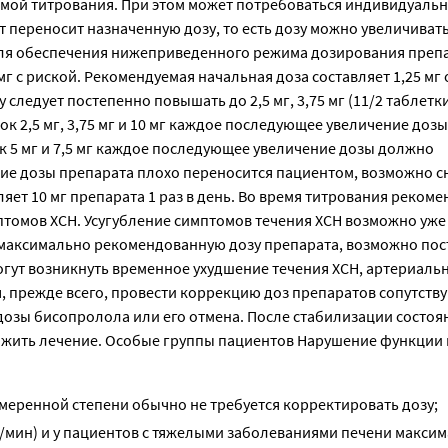
емой титрования. При этом может потребоваться индивидуаль
т переносит назначенную дозу, то есть дозу можно увеличивать
Для обеспечения нижеприведенного режима дозирования преп
 с риской. Рекомендуемая начальная доза составляет 1,25 мг 
ледует постепенно повышать до 2,5 мг, 3,75 мг (11/2 таблетки 
ировок 2,5 мг, 3,75 мг и 10 мг каждое последующее увеличение до
ок 5 мг и 7,5 мг каждое последующее увеличение дозы должно
чение дозы препарата плохо переносится пациентом, возможно 
ет 10 мг препарата 1 раз в день. Во время титрования рекоме
томов ХСН. Усугубление симптомов течения ХСН возможно уже 
 максимально рекомендованную дозу препарата, возможно по
огут возникнуть временное ухудшение течения ХСН, артериаль
я, прежде всего, провести коррекцию доз препаратов сопутст
дозы бисопролола или его отмена. После стабилизации состоя
лжить лечение. Особые группы пациентов Нарушение функции 
меренной степени обычно не требуется корректировать дозу;
/мин) и у пациентов с тяжелыми заболеваниями печени макси