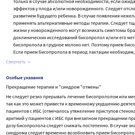
только в случае абсолютной необходимости, если ожид
эффектов у плода и/или новорожденного. Следует отслеж
развитием будущего ребенка. В случае появления неже
применять альтернативные методы терапии. Следует тщ
жизни у новорожденного могут возникать симптомы бр
доклинических исследований бисопролол и/или его ме
бисопролола в грудное молоко нет. Поэтому прием бис
Если прием бисопролола в период лактации необходим,
Свернуть
Особые указания
Прекращение терапии и "синдром "отмены"
Не следует резко прерывать лечение бисопрололом или мен
так как это может привести к временному ухудшению деятел
пациентов с ИБС (отмечалось утяжеление приступов стенок
аритмий у пациентов с ИБС при внезапном прекращении при
дозу бисопролола следует снижать постепенно. В случае з
синдрома следует временно возобновить прием бисопроло