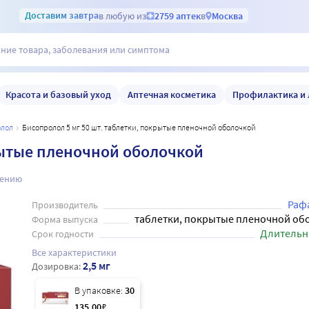
Доставим
завтра
в любую из
2759 аптек
в
Москва
Красота и базовый уход
Аптечная косметика
Профилактика и 
олол
Бисопролол 5 мг 50 шт. таблетки, покрытые пленочной оболочкой
рытые пленочной оболочкой
нению
Раф
Производитель
таблетки, покрытые пленочной об
Форма выпуска
Длительн
Срок годности
Все характеристики
2,5 мг
Дозировка:
В упаковке:
30
135
.00
₽