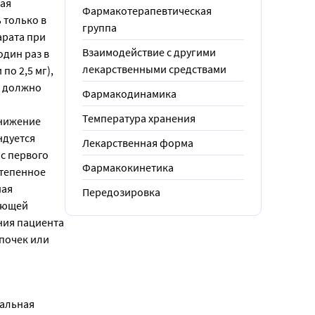
ная
Фармакотерапевтическая
 только в
группа
арата при
Взаимодействие с другими
один раз в
лекарственными средствами
по 2,5 мг),
зы должно
Фармакодинамика
Температура хранения
снижение
ндуется
Лекарственная форма
с первого
Фармакокинетика
степенное
ная
Передозировка
вующей
ния пациента
почек или
мальная