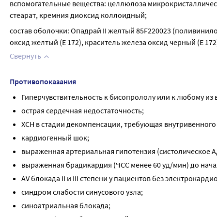
вспомогательные вещества: целлюлоза микрокристаллическа
стеарат, кремния диоксид коллоидный;
состав оболочки: Опадрай II желтый 85F220023 (поливинилов
оксид желтый (Е 172), краситель железа оксид черный (Е 172)
Свернуть
Противопоказания
Гиперчувствительность к бисопрололу или к любому из 
острая сердечная недостаточность;
ХСН в стадии декомпенсации, требующая внутривенного
кардиогенный шок;
выраженная артериальная гипотензия (систолическое АД 
выраженная брадикардия (ЧСС менее 60 уд/мин) до нача
AV блокада II и III степени у пациентов без электрокард
синдром слабости синусового узла;
синоатриальная блокада;