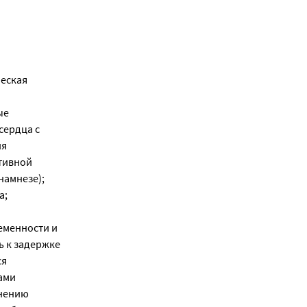
ческая
ые
сердца с
ия
тивной
намнезе);
а;
еменности и
ь к задержке
ся
ами
енению