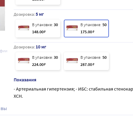
5 мг
Дозировка:
В упаковке:
30
В упаковке:
50
148
.00
₽
175
.00
₽
10 мг
Дозировка:
афии
В упаковке:
30
В упаковке:
50
224
.00
₽
287
.00
₽
Показания
- Артериальная гипертензия; - ИБС: стабильная стенокар
ХСН.
ывы