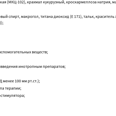
я (МКЦ-102), крахмал кукурузный, кроскармеллоза натрия, ма
ый спирт, макрогол, титана диоксид (Е 171), тальк, краситель 
);
вспомогательных веществ;
 введения инотропным препаратов;
менее 100 мм рт.ст.);
ла терапии;
иостимулятора;