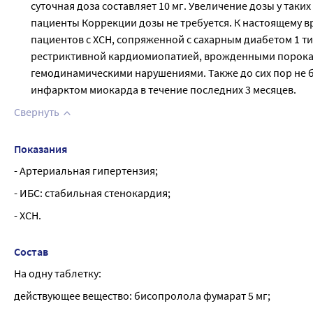
суточная доза составляет 10 мг. Увеличение дозы у та
пациенты Коррекции дозы не требуется. К настоящему 
пациентов с ХСН, сопряженной с сахарным диабетом 1 
рестриктивной кардиомиопатией, врожденными порока
гемодинамическими нарушениями. Также до сих пор не 
инфарктом миокарда в течение последних 3 месяцев.
Свернуть
Показания
- Артериальная гипертензия;
- ИБС: стабильная стенокардия;
- ХСН.
Состав
На одну таблетку:
действующее вещество: бисопролола фумарат 5 мг;