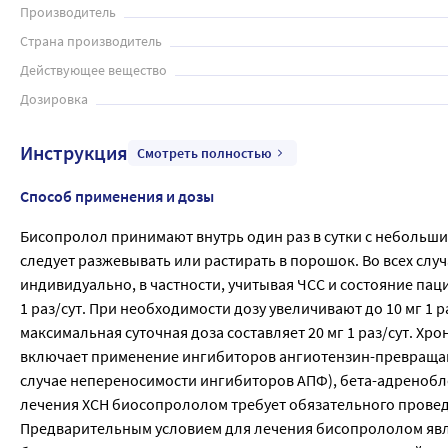
Производитель
Страна производитель
Действующее вещество
Дозировка
Инструкция
Смотреть полностью
Способ применения и дозы
Бисопролол принимают внутрь один раз в сутки с небольши
следует разжевывать или растирать в порошок. Во всех слу
индивидуально, в частности, учитывая ЧСС и состояние пац
1 раз/сут. При необходимости дозу увеличивают до 10 мг 1 
максимальная суточная доза составляет 20 мг 1 раз/сут. Х
включает применение ингибиторов ангиотензин-превращающ
случае непереносимости ингибиторов АПФ), бета-адренобло
лечения ХСН биосопрололом требует обязательного провед
Предварительным условием для лечения бисопрололом явля