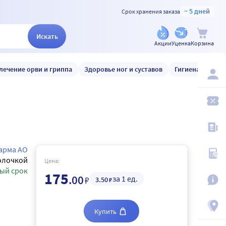
~ 5 дней
Срок хранения заказа
Искать
Акции
Уценка
Корзина
лечение орви и гриппа
Здоровье ног и суставов
Гигиена и уход
арма АО
олочкой
Цена:
ый срок
175
.00
за 1 ед.
₽
3
.50
₽
Купить