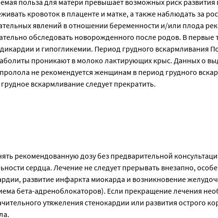
аемая польза для матери превышает возможных риск развития
ивать кровоток в плаценте и матке, а также наблюдать за рос
лательных явлений в отношении беременности и/или плода ре
ательно обследовать новорожденного после родов. В первые 
адикардии и гипогликемии. Период грудного вскармливания П
таболиты проникают в молоко лактирующих крыс. Данных о в
опролола не рекомендуется женщинам в период грудного вска
 грудное вскармливание следует прекратить.
ять рекомендованную дозу без предварительной консультации 
ьности сердца. Лечение не следует прерывать внезапно, особен
ардии, развитие инфаркта миокарда и возникновение желудоч
ема бета-адреноблокаторов). Если прекращение лечения необ
начительного утяжеления стенокардии или развития острого ко
ла.