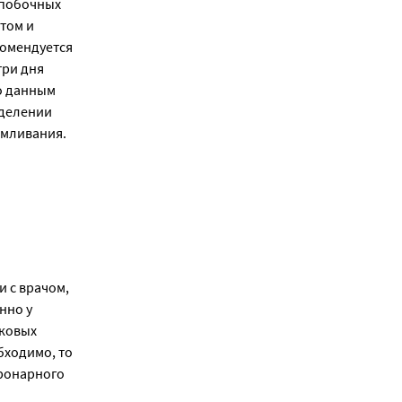
 побочных
том и
комендуется
три дня
о данным
ыделении
рмливания.
с врачом, 
но у 
ковых 
ходимо, то 
ронарного 