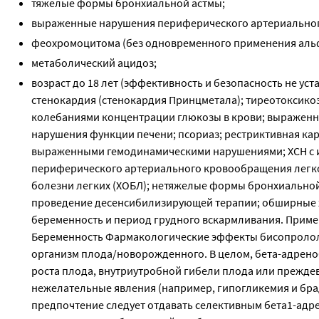
тяжелые формы бронхиальной астмы;
выраженные нарушения периферического артериальног
феохромоцитома (без одновременного применения аль
метаболический ацидоз;
возраст до 18 лет (эффективность и безопасность не уст
стенокардия (стенокардия Принцметала); тиреотоксикоз
колебаниями концентрации глюкозы в крови; выраженна
нарушения функции печени; псориаз; рестриктивная ка
выраженными гемодинамическими нарушениями; ХСН с и
периферического артериального кровообращения легко
болезни легких (ХОБЛ); нетяжелые формы бронхиальной 
проведение десенсибилизирующей терапии; обширные хи
беременность и период грудного вскармливания. Приме
Беременность Фармакологические эффекты бисопролола
организм плода/новорожденного. В целом, бета-адрено
роста плода, внутриутробной гибели плода или прежде
нежелательные явления (например, гипогликемия и бр
предпочтение следует отдавать селективным бета1-ад