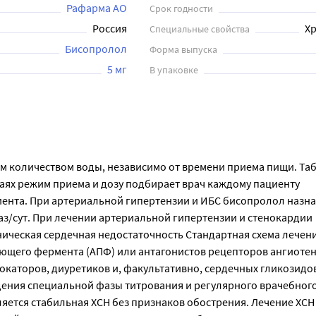
Рафарма АО
Срок годности
Россия
Хр
Специальные свойства
Бисопролол
Форма выпуска
5 мг
В упаковке
м количеством воды, независимо от времени приема пищи. Таб
чаях режим приема и дозу подбирает врач каждому пациенту
иента. При артериальной гипертензии и ИБС бисопролол назна
раз/сут. При лечении артериальной гипертензии и стенокардии
роническая сердечная недостаточность Стандартная схема лечен
его фермента (АПФ) или антагонистов рецепторов ангиотензи
каторов, диуретиков и, факультативно, сердечных гликозидо
ения специальной фазы титрования и регулярного врачебного
ется стабильная ХСН без признаков обострения. Лечение ХСН