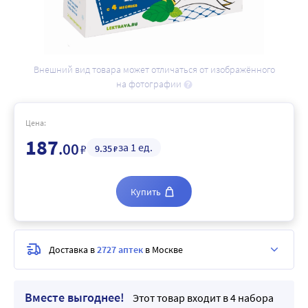
Внешний вид товара может отличаться от изображённого
на фотографии
Цена:
187
.00
за 1 ед.
₽
9
.35
₽
Купить
Доставка в
2727 аптек
в Москве
Вместе выгоднее!
Этот товар входит в 4 набора