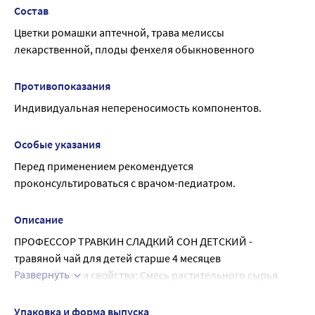
начиная с 1/2 чайной ложки.
Состав
Принимать по мере необходимости.
Цветки ромашки аптечной, трава мелиссы 
Суточное потребление чая должно быть не более 150-
лекарственной, плоды фенхеля обыкновенного
200 мл.
Детский травяной чай используют в качестве 
дополнительного питья для детей раннего возраста 
Противопоказания
(старше 4 месяцев) 2-3 недели, с последующим 
Индивидуальная непереносимость компонентов.
перерывом в 2-3 недели.
Приготовленный напиток хранению не подлежит.
Особые указания
Перед применением рекомендуется 
проконсультироваться с врачом-педиатром.
Описание
ПРОФЕССОР ТРАВКИН СЛАДКИЙ СОН ДЕТСКИЙ - 
травяной чай для детей старше 4 месяцев
Развернуть
Внешний вид и свойства: Смесь растительного сырья 
желто-зеленого цвета с беловатыми, желтовато-
коричневыми, коричневыми вкраплениями. Вкус и запах 
Упаковка и форма выпуска