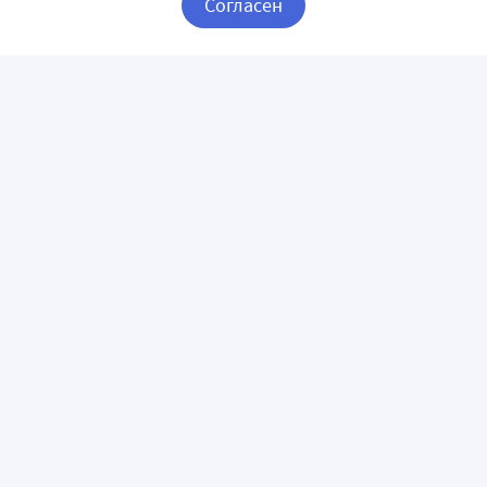
Согласен
Корзина
Вход / Регистрация
ПРИЛОЖЕНИЯ
СЛЕДИТЕ ЗА НАМИ
ГОРЯЧАЯ ЛИНИЯ
О КОМПАНИИ
О сервисе «Apteka.ru»