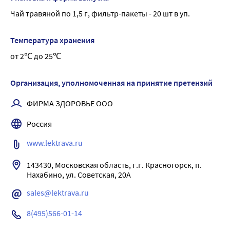
свойственный данному растительному сырью (без 
Чай травяной по 1,5 г, фильтр-пакеты - 20 шт в уп.
постороннего вкуса и запаха)
Напиток помогает успокоить ребёнка перед сном
Температура хранения
Также чай имеет приятный вкус и может стать хорошей 
от 2℃ до 25℃
альтернативой ненатуральным напиткам.
Детский чай «Профессор Травкин» Сладкий сон 
изготовлен по всем необходимым нормам и стандартам, 
Организация, уполномоченная на принятие претензий
регламентируемым и контролируемым 
ФИРМА ЗДОРОВЬЕ ООО
законодательством РФ к детскому питанию.
Травяной напиток не имеет в своем составе химических 
Россия
веществ и гранулята, он экологически чист и абсолютно 
www.lektrava.ru
безвреден для детей старше 4 месяцев.
143430, Московская область, г.г. Красногорск, п. 
sales@lektrava.ru
8(495)566-01-14