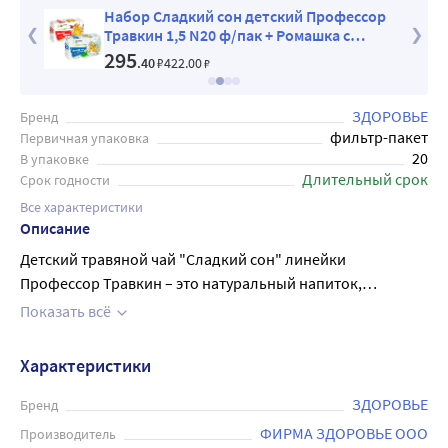
пак +
Набор Сладкий сон детский Профессор
авкин
Травкин 1,5 N20 ф/пак + Ромашка с
яблоком Профессор Травкин 1,5 N20 ф/
295
.40
₽
422
.00
₽
пак со скидкой
ЗДОРОВЬЕ
Бренд
фильтр-пакет
Первичная упаковка
20
В упаковке
Длительный срок
Срок годности
Все характеристики
Описание
Детский травяной чай "Сладкий сон" линейки
Профессор Травкин – это натуральный напиток,
созданный специально для детей. В составе чая цветки
Показать всё
ромашки аптечной, трава мелиссы лекарственной,
плоды фенхеля обыкновенного, которые способствуют
Характеристики
успокоению и улучшению сна. Напиток помогает
успокоить ребёнка перед сном Также чай имеет
ЗДОРОВЬЕ
Бренд
приятный вкус и может стать хорошей альтернативой
ФИРМА ЗДОРОВЬЕ ООО
Производитель