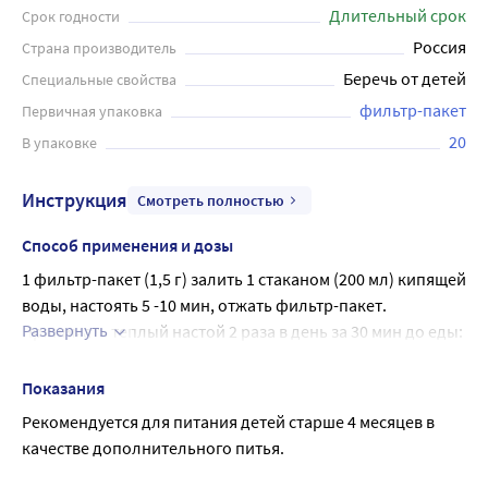
ненатуральным напиткам. Чай упакован в удобные
Длительный срок
Срок годности
фильтр-пакеты, каждый из которых весит 1,5 грамма. В
Россия
Страна производитель
упаковке содержится 20 таких пакетов. Благодаря этой
Беречь от детей
Специальные свойства
форме упаковки чай быстро и просто готовится.
Травяной напиток не имеет в своем составе химических
фильтр-пакет
Первичная упаковка
веществ, он экологически чист и безвреден для детей
20
В упаковке
старше 4 месяцев.
Инструкция
Смотреть полностью
Способ применения и дозы
1 фильтр-пакет (1,5 г) залить 1 стаканом (200 мл) кипящей 
воды, настоять 5 -10 мин, отжать фильтр-пакет.
Развернуть
Принимать теплый настой 2 раза в день за 30 мин до еды: 
детям с 4-го месяца жизни - по 2 - 3 чайные ложки; детям с 
1 года - по 50-100 мл.
Показания
Настой рекомендуется готовить непосредственно перед 
Рекомендуется для питания детей старше 4 месяцев в 
использованием.
качестве дополнительного питья.
Напиток в питание детей следует вводить постепенно, 