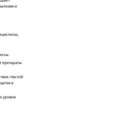
дают 
атизме и 
циститах, 
ессы.
 препараты 
вие. Настой 
цитах и 
о уровня 