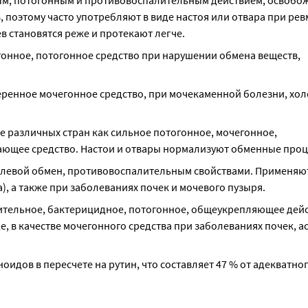
м, потогонным и противовоспалительным действием, освобож
 поэтому часто употребляют в виде настоя или отвара при ревм
в становятся реже и протекают легче.
онное, потогонное средство при нарушении обмена веществ, 
енное мочегонное средство, при мочекаменной болезни, холе
различных стран как сильное потогонное, мочегонное, 
ющее средство. Настои и отвары нормализуют обменные проц
левой обмен, противовоспалительным свойствами. Применяют
, а также при заболеваниях почек и мочевого пузыря.
тельное, бактерицидное, потогонное, общеукрепляющее дейст
, в качестве мочегонного средства при заболеваниях почек, ас
оидов в пересчете на рутин, что составляет 47 % от адекватног