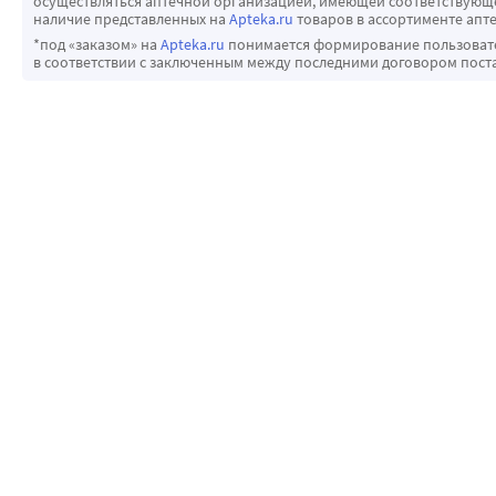
осуществляться аптечной организацией, имеющей соответствующее
наличие представленных на
Apteka.ru
товаров в ассортименте апте
*под «заказом» на
Apteka.ru
понимается формирование пользовател
в соответствии с заключенным между последними договором пост