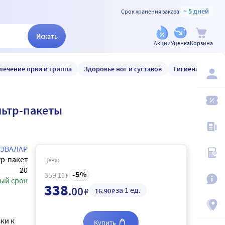
~ 5 дней
Срок хранения заказа
Искать
Акции
Уценка
Корзина
лечение орви и гриппа
Здоровье ног и суставов
Гигиена и уход
льтр-пакеты
ЭВАЛАР
р-пакет
Цена:
20
5
359
.19
₽
ый срок
338
.00
за 1 ед.
₽
16
.90
₽
ки к
Купить