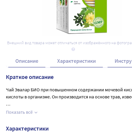
Внешний вид товара может отличаться от изображённого на фотогр
Описание
Характеристики
Инстру
Краткое описание
Чай Эвалар БИО при повышенном содержании мочевой кисло
кислоты в организме. Он производится на основе трав, изв
В упаковке 20 пакетов-фильтров, обеспечивающих удобство
Показать всё
идеальным выбором для тех, кто страдает от подобных про
Характеристики