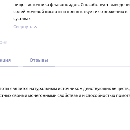
пище - источника флавоноидов. Способствует выведен
солей мочевой кислоты и препятствует их отложению в
суставах.
Свернуть
афии
кция
Отзывы
ты является натуральным источником действующих веществ, 
естных своими мочегонными свойствами и способностью помогат
 и быстроту приготовления чая. Это делает чай Эвалар БИО 
блем и желает улучшить свое здоровье без применения химиче