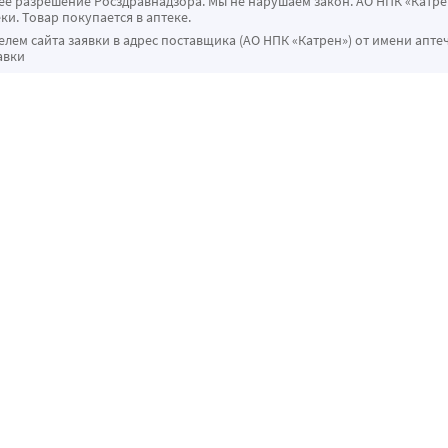
 разрешение Росздравнадзора. Мы не нарушаем закон. АО НПК «Катрен
ки. Товар покупается в аптеке.
ем сайта заявки в адрес поставщика (АО НПК «Катрен») от имени апте
авки