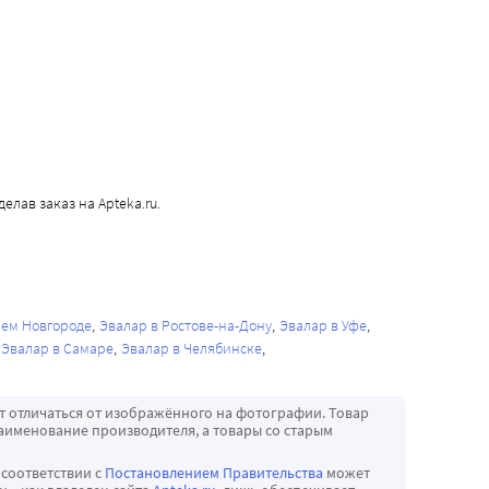
лав заказ на Apteka.ru.
нем Новгороде
Эвалар в Ростове-на-Дону
Эвалар в Уфе
Эвалар в Самаре
Эвалар в Челябинске
т отличаться от изображённого на фотографии. Товар
аименование производителя, а товары со старым
 соответствии с
Постановлением Правительства
может