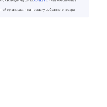
», как владелец сайта
Apteka.ru
, лишь обеспечивает
чной организации на поставку выбранного товара