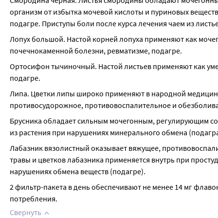
Смородина черная. Листья смородины обладают мочегонны
организм от избытка мочевой кислоты и пуриновых веществ,
подагре. Приступы боли после курса лечения чаем из листье
Лопух большой. Настой корней лопуха применяют как мочег
почечнокаменной болезни, ревматизме, подагре.
Ортосифон тычиночный. Настой листьев применяют как умер
подагре.
Липа. Цветки липы широко применяют в народной медицине 
противосудорожное, противовоспалительное и обезболива
Брусника обладает сильным мочегонным, регулирующим со
из растения при нарушениях минерального обмена (подагра)
Лабазник вязолистный оказывает вяжущее, противовоспали
травы и цветков лабазника применяется внутрь при простуде
нарушениях обмена веществ (подагре).
2 фильтр-пакета в день обеспечивают не менее 14 мг флавон
потребления.
Свернуть