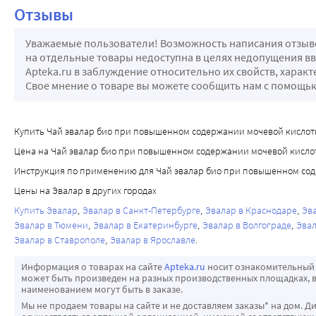
Отзывы
Уважаемые пользователи! Возможность написания отзывов
на отдельные товары недоступна в целях недопущения в
Apteka.ru в заблуждение относительно их свойств, харак
Свое мнение о товаре вы можете сообщить нам с помощ
Купить Чай эвалар био при повышенном содержании мочевой кислоты 1,
Цена на Чай эвалар био при повышенном содержании мочевой кислоты 
Инструкция по применению для Чай эвалар био при повышенном соде
Цены на Эвалар в других городах
Купить Эвалар
Эвалар в Санкт-Петербурге
Эвалар в Краснодаре
Эв
Эвалар в Тюмени
Эвалар в Екатеринбурге
Эвалар в Волгограде
Эвал
Эвалар в Ставрополе
Эвалар в Ярославле
Информация о товарах на сайте
Apteka.ru
носит ознакомительный 
может быть произведен на разных производственных площадках, в
наименованием могут быть в заказе.
Мы не продаем товары на сайте и не доставляем заказы* на дом. Д