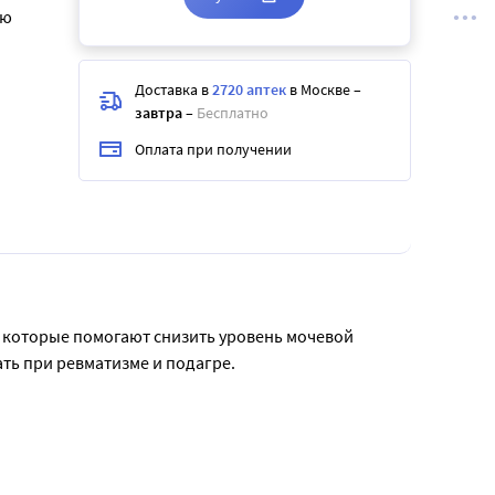
ию
Доставка в
2720 аптек
в Москве
–
завтра
–
Бесплатно
Оплата при получении
которые помогают снизить уровень мочевой 
ь при ревматизме и подагре.

при повышенном содержании мочевой кислоты 
ских препаратов.