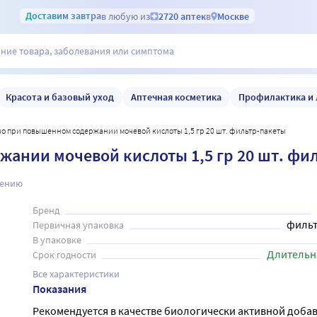
Доставим
завтра
в любую из
2720 аптек
в
Москве
Красота и базовый уход
Аптечная косметика
Профилактика и 
био при повышенном содержании мочевой кислоты 1,5 гр 20 шт. фильтр-пакеты
жании мочевой кислоты 1,5 гр 20 шт. фи
нению
Бренд
фильт
Первичная упаковка
В упаковке
Длительн
Срок годности
Все характеристики
Показания
Рекомендуется в качестве биологически активной добав