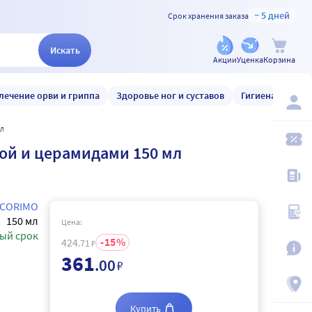
~ 5 дней
Срок хранения заказа
Искать
Акции
Уценка
Корзина
лечение орви и гриппа
Здоровье ног и суставов
Гигиена и уход
мл
той и церамидами 150 мл
CORIMO
150 мл
Цена:
ый срок
15
424
.71
₽
361
.00
₽
Купить