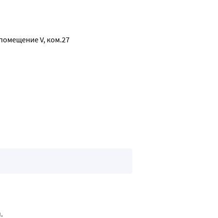
ие свежести, профилактика шелушения кожи-устранение сухос
ие старения кожи устранение тусклости и следов усталости.
 помещение V, ком.27
.