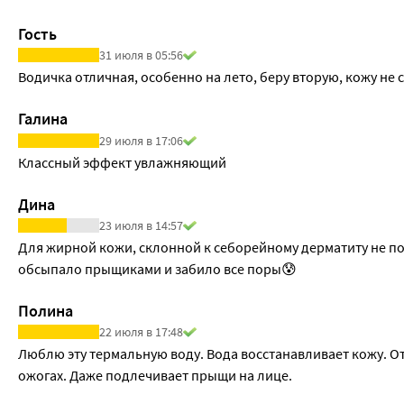
Гость
31 июля в 05:56
Водичка отличная, особенно на лето, беру вторую, кожу не 
Галина
29 июля в 17:06
Классный эффект увлажняющий
Дина
23 июля в 14:57
Для жирной кожи, склонной к себорейному дерматиту не п
обсыпало прыщиками и забило все поры😰
Полина
22 июля в 17:48
Люблю эту термальную воду. Вода восстанавливает кожу. О
ожогах. Даже подлечивает прыщи на лице.