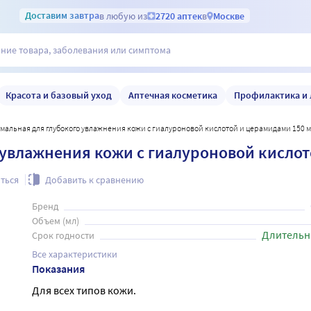
Доставим
завтра
в любую из
2720 аптек
в
Москве
Красота и базовый уход
Аптечная косметика
Профилактика и 
ермальная для глубокого увлажнения кожи с гиалуроновой кислотой и церамидами 150 
 увлажнения кожи с гиалуроновой кисло
ться
Добавить к сравнению
Бренд
Объем (мл)
Длительн
Срок годности
Все характеристики
Показания
Для всех типов кожи.