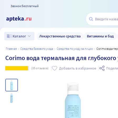
Звонок бесплатный
Лекарственные средства
Витамины и бад
Каталог
главная
средства базового ухода
средства по уходу за лицом
Corimo вода т
Corimo вода термальная для глубокого
Добавить в избранное
Подели
(
35
отзывов)