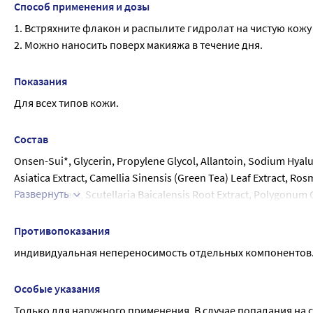
Способ применения и дозы
1. Встряхните флакон и распылите гидролат на чистую кожу 
2. Можно наносить поверх макияжа в течение дня.
Показания
Для всех типов кожи.
Состав
Onsen-Sui*, Glycerin, Propylene Glycol, Allantoin, Sodium Hyalu
Asiatica Extract, Camellia Sinensis (Green Tea) Leaf Extract, Ros
Развернуть
Flower Extract, Scutellaria Baicalensis Root Extract, Polygonum C
Fragrance, Butylene Glycol, Pentylene Glycol, 1,2-Hexanediol,
Phenoxyethanol, Methylparaben, Ethylhexylglycerin. *Onsen-Sui
Противопоказания
индивидуальная непереносимость отдельных компонентов
Особые указания
Только для наружного применения. В случае попадания на 