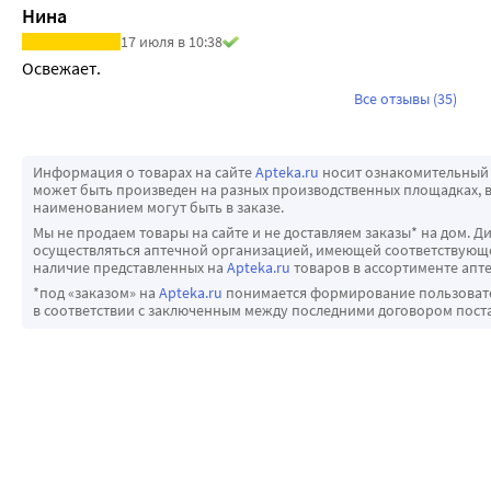
Нина
17 июля в 10:38
Освежает.
Все отзывы (35)
Информация о товарах на сайте
Apteka.ru
носит ознакомительный 
может быть произведен на разных производственных площадках, в
наименованием могут быть в заказе.
Мы не продаем товары на сайте и не доставляем заказы* на дом. Д
осуществляться аптечной организацией, имеющей соответствующее
наличие представленных на
Apteka.ru
товаров в ассортименте апте
*под «заказом» на
Apteka.ru
понимается формирование пользовател
в соответствии с заключенным между последними договором пост