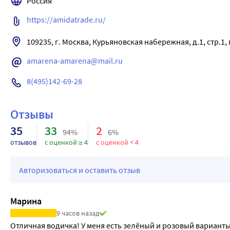
Россия
Эффект длительного увлажнения, продолжительное ощущен
https://amidatrade.ru/
стянутости кожи,сглаживание мелких морщин, предупрежден
109235, г. Москва, Курьяновская набережная, д.1, стр.1,
amarena-amarena@mail.ru
8(495)142-69-28
Отзывы
35
33
2
94%
6%
отзывов
с оценкой ≥ 4
с оценкой < 4
Авторизоваться и оставить отзыв
Марина
9 часов назад
Отличная водичка! У меня есть зелёный и розовый варианты