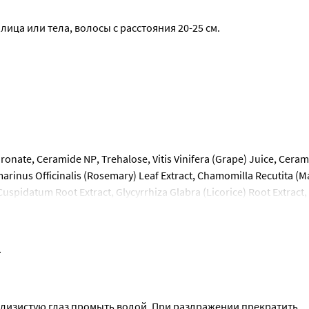
лица или тела, волосы с расстояния 20-25 см.
ronate, Ceramide NР, Trehalose, Vitis Vinifera (Grape) Juice, Ceram
marinus Officinalis (Rosemary) Leaf Extract, Chamomilla Recutita (Ma
uspidatum Root Extract, Glycyrrhiza Glabra (Licorice) Root Extract, 
 PEG-40 Hydrogenated Castor Oil, Hydroxyacetophenone, Disodium E
 - Thermal Water.
.
слизистую глаз промыть водой. При раздражении прекратить 