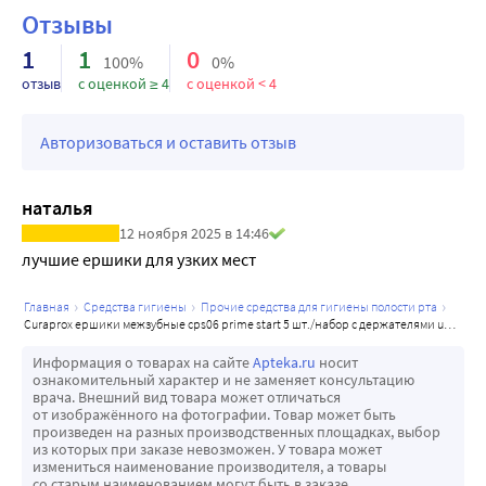
Отзывы
всех межзубных промежутках.
Результат: Чистые зубы, здоровая десна, профилактика 
1
1
0
100%
0%
пародонтита.
отзыв
с оценкой ≥ 4
с оценкой < 4
Авторизоваться и оставить отзыв
наталья
12 ноября 2025 в 14:46
лучшие ершики для узких мест
главная
средства гигиены
прочие средства для гигиены полости рта
curaprox ершики межзубные cps06 prime start 5 шт./набор с держателями uhs 409 и uhs 470
Информация о товарах на сайте
Apteka.ru
носит
ознакомительный характер и не заменяет консультацию
врача. Внешний вид товара может отличаться
от изображённого на фотографии. Товар может быть
произведен на разных производственных площадках, выбор
из которых при заказе невозможен. У товара может
измениться наименование производителя, а товары
со старым наименованием могут быть в заказе.