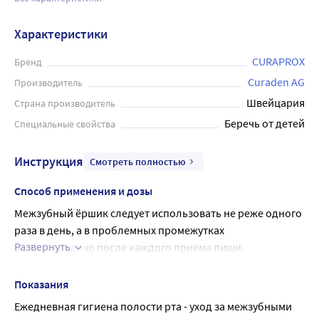
Характеристики
CURAPROX
Бренд
Curaden AG
Производитель
Швейцария
Страна производитель
Беречь от детей
Специальные свойства
Инструкция
Смотреть полностью
Способ применения и дозы
Межзубный ёршик следует использовать не реже одного 
раза в день, а в проблемных промежутках 
Развернуть
рекомендовано после каждого приема пищи.
Ёршик должен плотно и полностью заполнять 
очищаемое пространство, входить и выходить без 
Показания
излишнего усилия, не застревать.
Ежедневная гигиена полости рта - уход за межзубными 
Удерживая ёршик двумя пальцами, с легкой вибрацией 