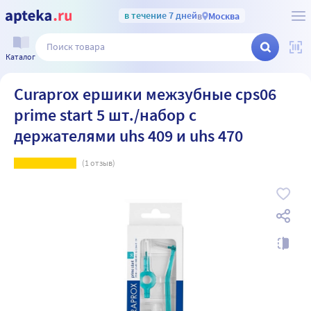
в течение 7 дней
в
Москва
Каталог
Curaprox ершики межзубные cps06
prime start 5 шт./набор с
держателями uhs 409 и uhs 470
(
1
отзыв)