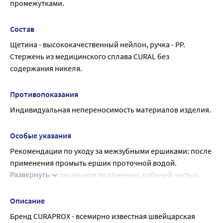
промежутками.
осторожно введите в межзубный промежуток или 
пространство между конструкциями с минимальным 
Состав
давлением и двигайте его 1-2 раза вперед-назад.
Щетина - высококачественный нейлон, ручка - PP. 
После использования промойте ёршик водой.
Стержень из медицинского сплава CURAL без 
содержания никеля.
Противопоказания
Индивидуальная непереносимость материалов изделия.
Особые указания
Рекомендации по уходу за межзубными ершиками: после 
применения промыть ершик проточной водой.
Развернуть
Хранить в вертикальном положении, рабочей частью 
вверх!
Стоматологи рекомендуют менять ершик раз в два 
Описание
месяца и каждый раз после перенесенных инфекций 
Бренд CURAPROX - всемирно известная швейцарская 
полости рта и дыхательных путей.