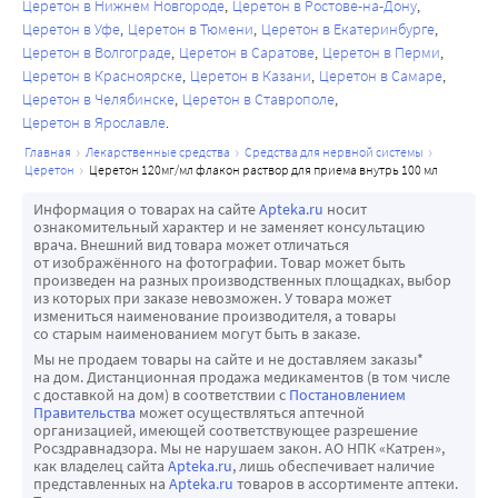
Церетон в Нижнем Новгороде
Церетон в Ростове-на-Дону
Церетон в Уфе
Церетон в Тюмени
Церетон в Екатеринбурге
Церетон в Волгограде
Церетон в Саратове
Церетон в Перми
Церетон в Красноярске
Церетон в Казани
Церетон в Самаре
Церетон в Челябинске
Церетон в Ставрополе
Церетон в Ярославле
главная
лекарственные средства
средства для нервной системы
церетон
церетон 120мг/мл флакон раствор для приема внутрь 100 мл
Информация о товарах на сайте
Apteka.ru
носит
ознакомительный характер и не заменяет консультацию
врача. Внешний вид товара может отличаться
от изображённого на фотографии. Товар может быть
произведен на разных производственных площадках, выбор
из которых при заказе невозможен. У товара может
измениться наименование производителя, а товары
со старым наименованием могут быть в заказе.
Мы не продаем товары на сайте и не доставляем заказы*
на дом. Дистанционная продажа медикаментов (в том числе
с доставкой на дом) в соответствии с
Постановлением
Правительства
может осуществляться аптечной
организацией, имеющей соответствующее разрешение
Росздравнадзора. Мы не нарушаем закон. АО НПК «Катрен»,
как владелец сайта
Apteka.ru
, лишь обеспечивает наличие
представленных на
Apteka.ru
товаров в ассортименте аптеки.