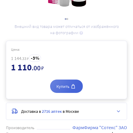
Внешний вид товара может отличаться от изображённого
на фотографии
Цена:
3
1 144
.33
₽
1 110
.00
₽
Купить
Доставка в
2716 аптек
в Москве
ФармФирма "Сотекс" ЗАО
Производитель