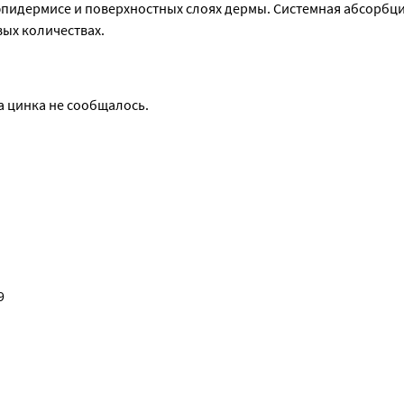
пидермисе и поверхностных слоях дермы. Системная абсорбци
вых количествах.
а цинка не сообщалось.
9