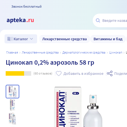
Звонок бесплатный
Лекарственные средства
Витамины и бад
Каталог
главная
лекарственные средства
дерматологические средства
цинокап
Цинокап 0,2% аэрозоль 58 гр
Добавить в избранное
Подели
(
60
отзывов)