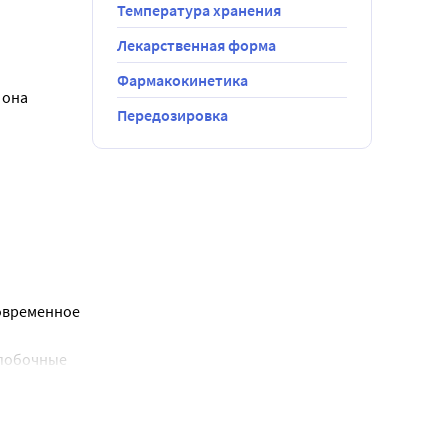
а) - до 
Температура хранения
Лекарственная форма
Фармакокинетика
она 
Передозировка
кольку оно 
планируете 
овременное 
кармливания 
побочные 
к для плода 
и 