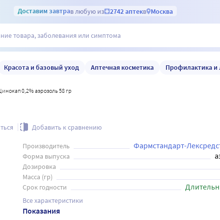
Доставим
завтра
в любую из
2742 аптек
в
Москва
Красота и базовый уход
Аптечная косметика
Профилактика и 
Цинокап 0,2% аэрозоль 58 гр
ться
Добавить к сравнению
Фармстандарт-Лексредс
Производитель
а
Форма выпуска
Дозировка
Масса (гр)
Длительн
Срок годности
Все характеристики
Показания