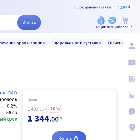
~ 5 дней
Срок хранения заказа
Искать
Акции
Уценка
Корзина
лечение орви и гриппа
Здоровье ног и суставов
Гигиена и уход
тва ОАО
эрозоль
Цена:
0,2%
10
1 493
.33
₽
58 гр
1 344
.00
₽
ый срок
Купить