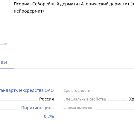
Псориаз Себорейный дерматит Атопический дерматит (э
нейродермит)
афии
ывы
андарт-Лексредства ОАО
Срок годности
Россия
Хр
Специальные свойства
Пиритион цинк
Форма выпуска
0,2%