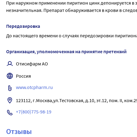
При наружном применении пиритион цинк депонируется в э
незначительная. Препарат обнаруживается в крови в следо
Передозировка
До настоящего времени о случаях передозировки пиритион
Организация, уполномоченная на принятие претензий
Отисифарм АО
Россия
www.otcpharm.ru
123112, г.Москва,ул.Тестовская, д.10, эт.12, пом. II, ком.2
+7(800)775-98-19
Отзывы