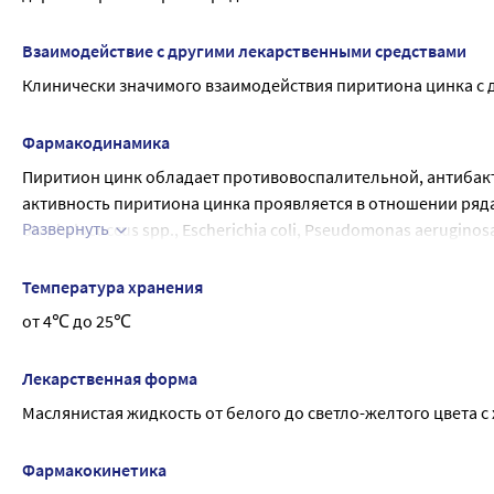
Меры предосторожности при применении:
Цинокап®аэрозоль предназначен для наружного применени
Взаимодействие с другими лекарственными средствами
Следует избегать попадания его в глаза, так как он может в
Клинически значимого взаимодействия пиритиона цинка с 
следует немедленно промыть проточной водой, а в случае 
с врачом.
Препарат не влияет на способность управлять транспортом
Фармакодинамика
требующими повышенной концентрации внимания и быстр
Пиритион цинк обладает противовоспалительной, антибак
активность пиритиона цинка проявляется в отношении ряда
Развернуть
Staphylococcus spp., Escherichia coli, Pseudomonas aeruginosa
Пиритион цинк снижает внутриклеточный уровень АТФ, спос
бактерий. Противогрибковая активность особенно выражена п
Температура хранения
вызывающих воспаление и избыточное шелушение при перхо
от 4℃ до 25℃
Механизм противовоспалительного действия не изучен.
Лекарственная форма
Маслянистая жидкость от белого до светло-желтого цвета c
Фармакокинетика