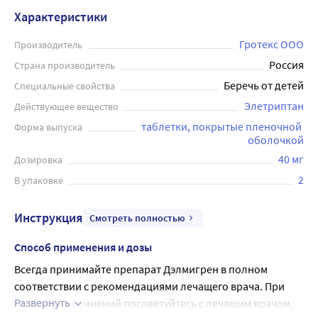
Характеристики
Гротекс ООО
Производитель
Россия
Страна производитель
Беречь от детей
Специальные свойства
Элетриптан
Действующее вещество
таблетки, покрытые пленочной 
Форма выпуска
оболочкой
40 мг
Дозировка
2
В упаковке
Инструкция
Смотреть полностью
Способ применения и дозы
Всегда принимайте препарат Дэлмигрен в полном 
соответствии с рекомендациями лечащего врача. При 
Развернуть
появлении сомнений посоветуйтесь с лечащим врачом.