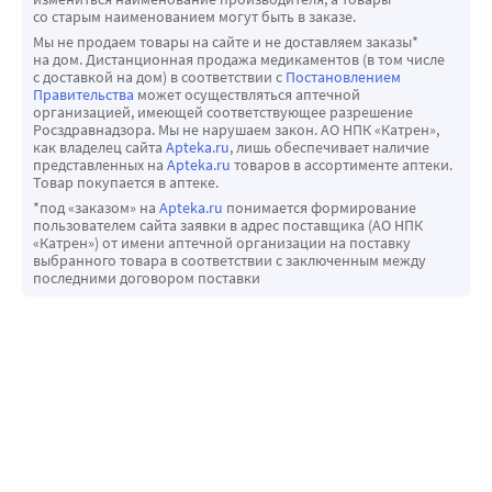
учащенное мочеиспускание и увеличенное
сонливость или головокружение. Поэтому проявите 
со старым наименованием могут быть в заказе.
образование мочи;
осторожность при вождении автомобиля и работе с 
Мы не продаем товары на сайте и не доставляем заказы*
на дом. Дистанционная продажа медикаментов (в том числе
общая слабость;
механизмами во время приступа мигрени или после 
с доставкой на дом) в соответствии с
Постановлением
отечность лица;
приема препарата Дэлмигрен.
Правительства
может осуществляться аптечной
организацией, имеющей соответствующее разрешение
жажда;
Препарат Дэлмигрен содержит лактозы моногидрат
Росздравнадзора. Мы не нарушаем закон. АО НПК «Катрен»,
отеки конечностей. Редко (могут возникать не более
Если у Вас имеется непереносимость некоторых видов 
как владелец сайта
Apteka.ru
, лишь обеспечивает наличие
представленных на
Apteka.ru
товаров в ассортименте аптеки.
чем у 1 человека из 1000)
сахаров, проконсультируйтесь с Вашим лечащим врачом 
Товар покупается в аптеке.
инфекции дыхательных путей;
перед приемом данного препарата.
*под «заказом» на
Apteka.ru
понимается формирование
увеличение лимфатических узлов (лимфаденопатия);
пользователем сайта заявки в адрес поставщика (АО НПК
Препарат Дэлмигрен содержит натрий
«Катрен») от имени аптечной организации на поставку
эмоциональная неустойчивость (перепады
Данный препарат содержит менее 1 ммоль (23 мг) натрия 
выбранного товара в соответствии с заключенным между
настроения);
последними договором поставки
на одну таблетку, то есть, по сути, не содержит натрия.
воспаление глаз (конъюнктивит);
боль в груди, часто возникающая после физической
нагрузки (стенокардия);
снижение частоты сердечных сокращений
(брадикардия);
повышение артериального давления;
шок;
свистящее дыхание или одышка (бронхоспазм);