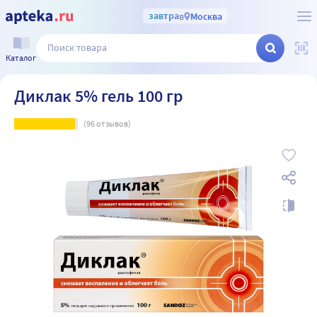
завтра
в
Москва
Каталог
Диклак 5% гель 100 гр
(
96
отзывов)