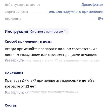
Диклофенак
Действующее вещество
увеличению объема движений. Длительность лечения
зависит от показаний и отмечаемого эффекта. После 2-х
гель для наружного применения
Форма выпуска
недель использования препарата следует
5%
Дозировка
проконсультироваться с врачом.
Инструкция
Смотреть полностью
Способ применения и дозы
Всегда применяйте препарат в полном соответствии с 
листком-вкладышем или с рекомендациями лечащего 
Развернуть
врача или работника аптеки. При появлении сомнений 
посоветуйтесь с лечащим врачом или работником 
аптеки.
Показания
Рекомендуемая доза
Препарат Диклак® применяется у взрослых и детей в
Взрослым и детям старше 12 лет препарат наносят на 
возрасте от 12 лет:
кожу 2-3 раза в день и слегка втирают.
при боли в спине при воспалительных и
Развернуть
Необходимое количество препарата зависит от размера 
дегенеративных заболеваниях позвоночника: •
болезненной зоны.
радикулите, • заболеваниях суставов с поражением
Состав
Разовая доза до 2 г (около 4 см при полностью открытой 