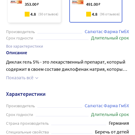
353
.00
₽
491
.00
₽
4.8
4.8
(
50
отзывов)
(
96
отзывов)
Салютас Фарма ГмбХ
Производитель
Длительный срок
Срок годности
Все характеристики
Описание
Диклак гель 5% - это лекарственный препарат, который
содержит в своем составе диклофенак натрия, который
является нестероидным противовоспалительным
Показать всё
средством (НПВС). Гель предназначен для наружного
применения и используется для снятия боли и
Характеристики
воспаления в мышцах, суставах и связках. Диклак гель
быстро впитывается в кожу, обеспечивая быстрое и
Салютас Фарма ГмбХ
Производитель
эффективное действие. При местном применении
Длительный срок
Срок годности
вызывает ослабление или исчезновение болей в суставах
Германия
Страна производитель
в покое и при движении. Уменьшает утреннюю
Беречь от детей
Специальные свойства
скованность и припухлость суставов, способствует