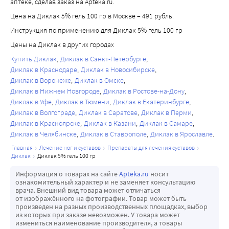
аптеке, сделав заказ на Apteka.ru.
Цена на Диклак 5% гель 100 гр в Москве – 491 рубль.
Инструкция по применению для Диклак 5% гель 100 гр
Цены на Диклак в других городах
Купить Диклак
Диклак в Санкт-Петербурге
Диклак в Краснодаре
Диклак в Новосибирске
Диклак в Воронеже
Диклак в Омске
Диклак в Нижнем Новгороде
Диклак в Ростове-на-Дону
Диклак в Уфе
Диклак в Тюмени
Диклак в Екатеринбурге
Диклак в Волгограде
Диклак в Саратове
Диклак в Перми
Диклак в Красноярске
Диклак в Казани
Диклак в Самаре
Диклак в Челябинске
Диклак в Ставрополе
Диклак в Ярославле
главная
лечение ног и суставов
препараты для лечения суставов
диклак
диклак 5% гель 100 гр
Информация о товарах на сайте
Apteka.ru
носит
ознакомительный характер и не заменяет консультацию
врача. Внешний вид товара может отличаться
от изображённого на фотографии. Товар может быть
произведен на разных производственных площадках, выбор
из которых при заказе невозможен. У товара может
измениться наименование производителя, а товары