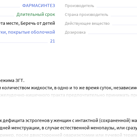
ФАРМАСИНТЕЗ
Производитель
Длительный срок
Страна производитель
та месте, Беречь от детей
Действующее вещество
тки, покрытые оболочкой
Дозировка
21
режима ЗГТ.
количеством жидкости, в одно и то же время суток, независимо
 желудочно-кишечного тракта предпочтительно принимать пре
етку: в течение первых 9 дней принимают по 1 белой таблетке
После того как будут приняты все таблетки в упаковке следует 
 дефицита эстрогенов у женщин с интактной (сохраненной) мат
 менструальноподобное кровотечение (кровотечение "отмены")
дней менструации, в случае естественной менопаузы, или сразу
пример, после двухсторонней овариэктомии или лучевой терапи