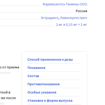
Фармасинтез-Тюмень ООО
Россия
Эстрадиол
Левоноргестрел
2 мг и 0,15 мг + 2 мг
Способ применения и дозы
 от приема 
Показания
парат 
Состав
 в сутки, 
Противопоказания
7-дневный 
кой в 
Особые указания
, обычно на 
 же после 
Упаковка и форма выпуска
и).