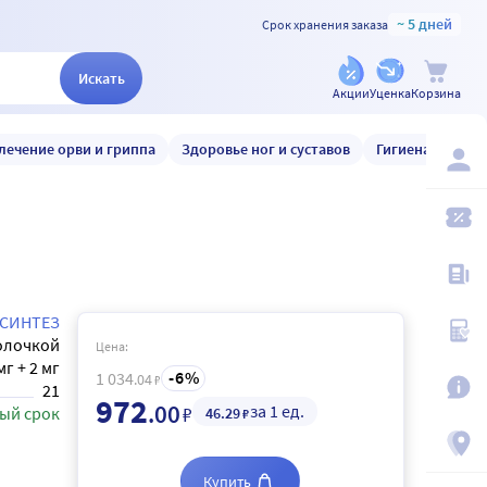
~ 5 дней
Срок хранения заказа
Искать
Акции
Уценка
Корзина
лечение орви и гриппа
Здоровье ног и суставов
Гигиена и уход
СИНТЕЗ
олочкой
Цена:
мг + 2 мг
6
1 034
.04
₽
21
972
.00
за 1 ед.
₽
ый срок
46
.29
₽
Купить