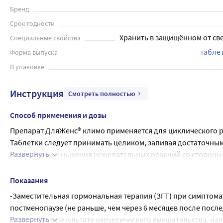
Бренд
Срок годности
Хранить в защищённом от све
Специальные свойства
табле
Форма выпуска
В упаковке
Инструкция
Смотреть полностью
Способ применения и дозы
Препарат ДляЖенс® климо применяется для циклического 
Таблетки следует принимать целиком, запивая достаточным 
Развернуть
пищи. Для уменьшения нежелательных реакций со стороны
вечером.
Каждая упаковка препарата ДляЖенс® климо содержит 21 табл
Показания
затем в течение следующих 12 дней - по 1 желтой таблетке. 
-Заместительная гормональная терапия (ЗГТ) при симптомах
перерыв в приеме препарата, во время которого наступает
постменопаузе (не раньше, чем через 6 месяцев после после
2-3 день после приема последней таблетки препарата.
Развернуть
менопаузы в результате хирургического вмешательства, на