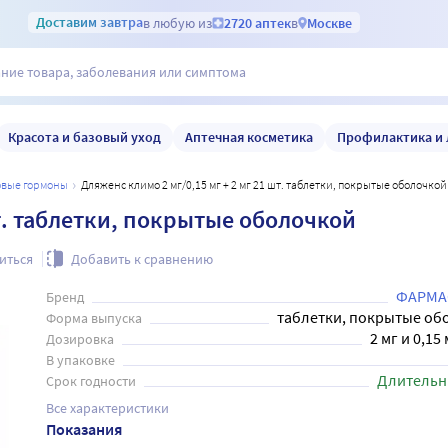
Доставим
завтра
в любую из
2720 аптек
в
Москве
Красота и базовый уход
Аптечная косметика
Профилактика и 
ловые гормоны
Дляженс климо 2 мг/0,15 мг + 2 мг 21 шт. таблетки, покрытые оболочкой
шт. таблетки, покрытые оболочкой
иться
Добавить к сравнению
ФАРМА
Бренд
таблетки, покрытые об
Форма выпуска
2 мг и 0,15 
Дозировка
В упаковке
Длительн
Срок годности
Все характеристики
Показания