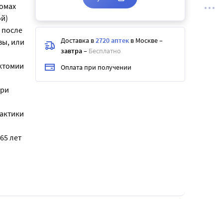
томах
ой)
 после
Доставка в
2720 аптек
в Москве
–
зы, или
завтра
–
Бесплатно
эктомии
Оплата при получении
при
актики
65 лет