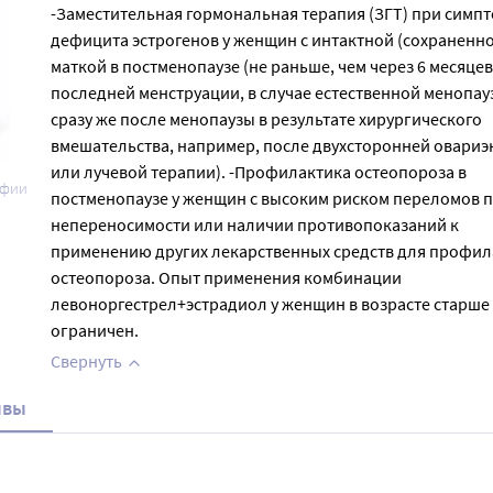
-Заместительная гормональная терапия (ЗГТ) при симп
дефицита эстрогенов у женщин с интактной (сохраненн
маткой в постменопаузе (не раньше, чем через 6 месяцев
последней менструации, в случае естественной менопау
сразу же после менопаузы в результате хирургического
вмешательства, например, после двухсторонней овари
или лучевой терапии). -Профилактика остеопороза в
афии
постменопаузе у женщин с высоким риском переломов 
непереносимости или наличии противопоказаний к
применению других лекарственных средств для профил
остеопороза. Опыт применения комбинации
левоноргестрел+эстрадиол у женщин в возрасте старше 
ограничен.
Свернуть
ывы