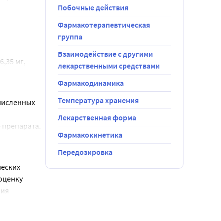
сь или 
Побочные действия
вой 
Фармакотерапевтическая
группа
Взаимодействие с другими
35 мг, 
лекарственными средствами
® климо
Фармакодинамика
6,00 мг, 
ляЖенс® 
Температура хранения
численных 
Лекарственная форма
 препарата.
20 мг, 
Фармакокинетика
Передозировка
0 0,60 мг, 
олее 12 
ремя или в 
еских 
 
ценку 
 
ия 
ов), 
чении 
обычное 
(например, 
их может 