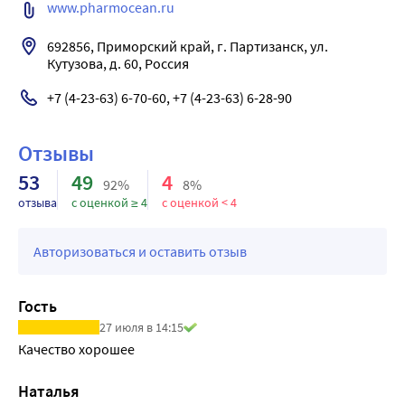
www.pharmocean.ru
Полиненасыщенные жирные кислоты (ПНЖК) не 
синтезируются в организме, но необходимы для 
692856, Приморский край, г. Партизанск, ул. 
корректной работы всех органов и систем.
Кутузова, д. 60, Россия
В состав Омега-3 + АГЭ комплекс входят исключительно 
натуральные и максимально чистые компоненты:
+7 (4-23-63) 6-70-60, +7 (4-23-63) 6-28-90
DHA, или ДГК. Докозагексаеновая кислота
Одна из незаменимых жирных кислот, которые не 
Отзывы
вырабатываются в организме. Получить ее можно только 
53
49
4
с помощью пищи или биоактивных комплексов. ДГК в 
92%
8%
высокой концентрации содержится в нейронах и 
отзыва
с оценкой ≥ 4
с оценкой < 4
сетчатке, участвуя в передаче нервных импульсов и 
отвечая за нашу память.
Авторизоваться и оставить отзыв
А также:
• обеспечивает целостность и плотность мембран всех 
Гость
клеток организма;
27 июля в 14:15
• вызывает распад адипоцитов, стимулируя процесс 
Качество хорошее 
похудения;
• обеспечивает работу нервной системы;
Наталья
• поддерживает когнитивные функции;