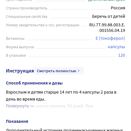
(эйкозапентаеновой кислотой), которые помогают
Россия
Страна производитель
улучшить обмен веществ и снизить уровень холестерина
Беречь от детей
Специальные свойства
в крови. Алкил-глицериновые эфиры (АГЭ) являются
ключевым структурным элементом клетки, обладают
RU.77.99.88.003.Е.
Номер свидетельства о гос. регистрации
001556.04.19
антиангиогенной активностью и влияют на
противоопухолевый иммунитет. Добавка хорошо
Е (токоферол)
Витамины
переносится и имеет минимальные побочные эффекты.
капсулы
Форма выпуска
Рекомендуется принимать взрослым и детям старше 14
120
В упаковке
лет по 4 капсулы 2 раза в день во время еды.
Продолжительность приема: 30 дней. При
Инструкция
Смотреть полностью
необходимости прием можно повторить через 2-3
недели. Это продукт, который обязательно стоит
Способ применения и дозы
рассмотреть для включения в ваш рацион в целях
Взрослым и детям старше 14 лет по 4 капсулы 2 раза в 
укрепления здоровья.
день во время еды.
Развернуть
Продолжительность приема: 30 дней. При 
необходимости прием можно повторить через 2-3 
недели.
Показания
Дополнительный источник полиненасыщенных жирных 