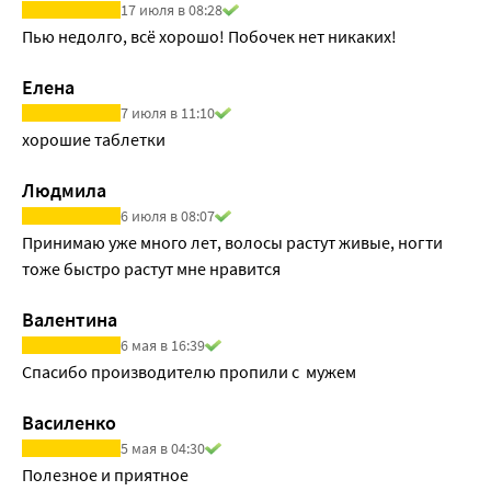
17 июля в 08:28
• улучшает кратковременную и долговременную память.
Пью недолго, всё хорошо! Побочек нет никаких!
EPA, или ЭПК. Эйкозопентаеновая кислота
ЭПК входит в состав клеточных мембран, отвечая за их 
Елена
упругость и эластичность. Кислота обладает 
7 июля в 11:10
тромболитическим действием, снижает содержание 
хорошие таблетки
уровня холестерина, а также выполняет 
противоопухолевую и противовоспалительную 
Людмила
функции.
6 июля в 08:07
А также:
Принимаю уже много лет, волосы растут живые, ногти 
• способствует улучшению реологических свойств крови;
тоже быстро растут мне нравится
• препятствует образованию холестериновых бляшек;
• повышает цитолитические свойства лейкоцитов, 
Валентина
позволяя купировать воспалительные процессы в 
6 мая в 16:39
организме;
Спасибо производителю пропили с  мужем
• снижает частоту приливов у женщин в период 
менопаузы;
Василенко
• может облегчать депрессивные состояния.
5 мая в 04:30
Алкил-глицериновые эфиры (АГЭ)
Полезное и приятное