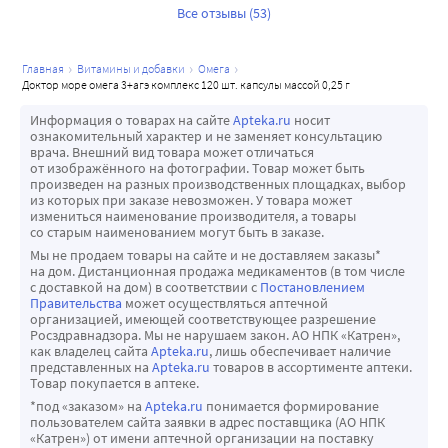
Алкил-глицериновые эфиры являются ключевым 
Все отзывы (53)
структурным элементом клетки. Печень кальмаров 
обладает высочайшей концентрацией АГЭ.
главная
витамины и добавки
омега
АГЭ выступают в качестве ключевого элемента 
доктор море омега 3+агэ комплекс 120 шт. капсулы массой 0,25 г
формирования младенческого иммунитета, поступая к 
ребенку вместе с материнским молоком и обеспечивая 
Информация о товарах на сайте
Apteka.ru
носит
ознакомительный характер и не заменяет консультацию
его защиту от инфекций в первые месяцы жизни.
врача. Внешний вид товара может отличаться
А также:
от изображённого на фотографии. Товар может быть
произведен на разных производственных площадках, выбор
• влияют на апоптоз, обладают антиоксидантной 
из которых при заказе невозможен. У товара может
активностью;
измениться наименование производителя, а товары
со старым наименованием могут быть в заказе.
• повышают устойчивость к бактериальным и вирусным 
Мы не продаем товары на сайте и не доставляем заказы*
инфекциям;
на дом. Дистанционная продажа медикаментов (в том числе
с доставкой на дом) в соответствии с
Постановлением
• способствуют снижению уровня холестерина в плазме 
Правительства
может осуществляться аптечной
крови;
организацией, имеющей соответствующее разрешение
Росздравнадзора. Мы не нарушаем закон. АО НПК «Катрен»,
• обладают антиангиогенной активностью и влияют на 
как владелец сайта
Apteka.ru
, лишь обеспечивает наличие
противоопухолевый иммунитет;
представленных на
Apteka.ru
товаров в ассортименте аптеки.
Товар покупается в аптеке.
• улучшают активность и качество сперматозоидов.
*под «заказом» на
Apteka.ru
понимается формирование
Результат: Тихоокеанская Омега-3 + АГЭ комплекс 
пользователем сайта заявки в адрес поставщика (АО НПК
оказывает положительное действие на все внутренние 
«Катрен») от имени аптечной организации на поставку