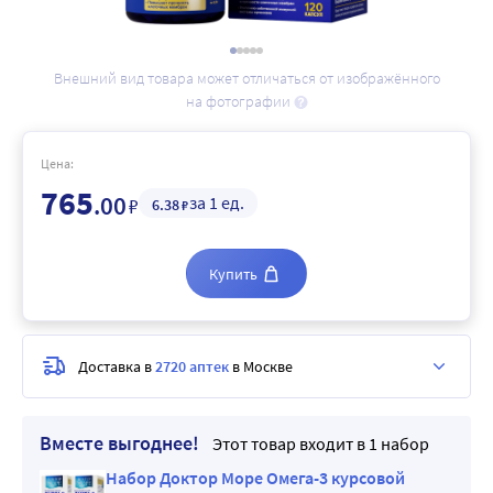
Внешний вид товара может отличаться от изображённого
на фотографии
Цена:
765
.00
за 1 ед.
₽
6
.38
₽
Купить
Доставка в
2720 аптек
в Москве
Вместе выгоднее!
Этот товар входит в 1 набор
Набор Доктор Море Омега-3 курсовой