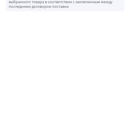
выбранного товара в соответствии с заключенным между
системы организма:
последними договором поставки
• Укрепляет сердечно-сосудистую систему;
• Повышает эластичность и прочность клеточных 
мембран;
• Поддерживает собственную иммунную систему 
организма.