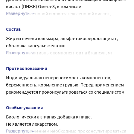
кислот (ПНЖК) Омега-3, в том числе
Развернуть
эйкозапентаеновой и докозагексаеновой кислот, 
алкилглицериновых эфиров
Состав
Жир из печени кальмара, альфа-токоферола ацетат, 
оболочка капсулы: желатин.
Развернуть
Количество активных компонентов на 8 капсул, мг 
(рекомендуемую суточную дозу):
Алкилглицерины 800
Противопоказания
ПНЖК Омега-3 400
Индивидуальная непереносимость компонентов, 
ЭПК 320
беременность, кормление грудью. Перед применением 
ДГК 65
рекомендуется проконсультироваться со специалистом.
Омега-6 76
Омега 9 162
Особые указания
Витамин Е 4,8
Биологически активная добавка к пище.
Не является лекарством.
Развернуть
Перед применением необходимо проконсультироваться 