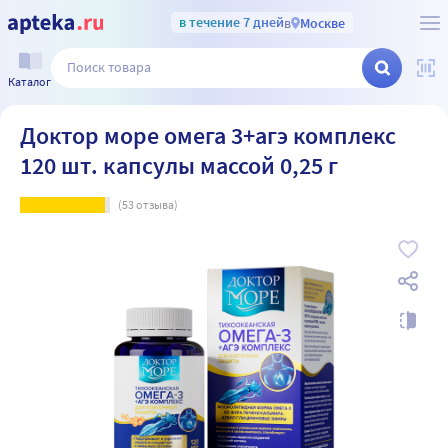
в течение 7 дней
в
Москве
Каталог
Доктор море омега 3+агэ комплекс
120 шт. капсулы массой 0,25 г
(
53
отзыва)