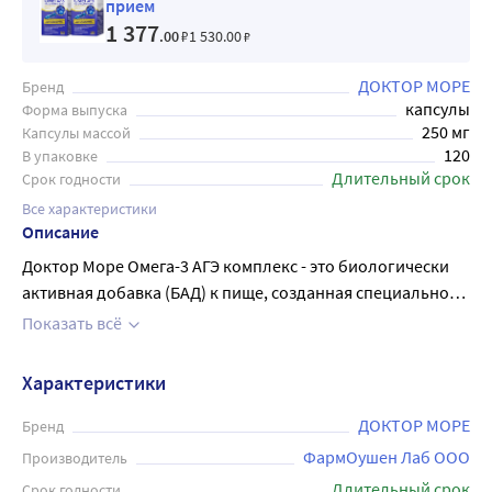
прием
1 377
.00
₽
1 530
.00
₽
ДОКТОР МОРЕ
Бренд
капсулы
Форма выпуска
250 мг
Капсулы массой
120
В упаковке
Длительный срок
Срок годности
Все характеристики
Описание
Доктор Море Омега-3 АГЭ комплекс - это биологически
активная добавка (БАД) к пище, созданная специально
для поддержки здоровья вашего сердца и мозга. Каждая
Показать всё
капсула содержит высококачественные ненасыщенные
жирные кислоты Омега-3, полученные из жира печени
Характеристики
кальмара, который является одним из лучших
источников Омега-3. Всего в упаковке 120 капсул массой
ДОКТОР МОРЕ
Бренд
0,25 грамма каждая. Комплекс богат ДГК
ФармОушен Лаб ООО
Производитель
(докозагексаеновой кислотой) и ЭПК
Длительный срок
Срок годности