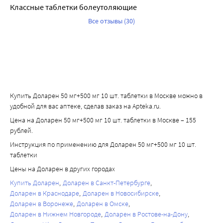
образованием 8 активных метаболитов, которые 
рака почки или мочевого пузыря;
Классные таблетки болеутоляющие
конъюгируют с глутатионом с образованием уже 
• Дифлунисал повышает плазменную концентрацию 
Все отзывы (30)
неактивных метаболитов. При недостатке глутатиона эти 
парацетамола на 50% - риск развития 
метаболиты могут блокировать ферментные, системы 
гепатотоксйчности;
гепатоцитов и вызывать их некроз. В метаболизме 
• Миелотоксические лекарственные средства усиливают 
препарата также участвует изофермент CYP2E1. Т1/2 - 1-4 
проявления гематотоксичности парацетамола.
ч. Выводится почками в виде метаболитов, 
преимущественно конъюгатов, только 3% в 
Купить Доларен 50 мг+500 мг 10 шт. таблетки в Москве можно в
неизмененном виде. У пожилых больных снижается 
удобной для вас аптеке, сделав заказ на Apteka.ru.
клиренс препарата и увеличивается Т1/2.
Цена на Доларен 50 мг+500 мг 10 шт. таблетки в Москве – 155
рублей.
Инструкция по применению для Доларен 50 мг+500 мг 10 шт.
таблетки
Цены на Доларен в других городах
Купить Доларен
Доларен в Санкт-Петербурге
Доларен в Краснодаре
Доларен в Новосибирске
Доларен в Воронеже
Доларен в Омске
Доларен в Нижнем Новгороде
Доларен в Ростове-на-Дону