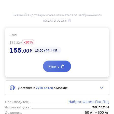
Внешний вид товара может отличаться от изображённого
на фотографии
Цена:
10
172
.22
₽
155
.00
за 1 ед.
₽
15
.50
₽
Купить
Доставка в
2720 аптек
в Москве
Наброс Фарма Пвт Лтд
Производитель
таблетки
Форма выпуска
50 мг + 500 мг
Дозировка