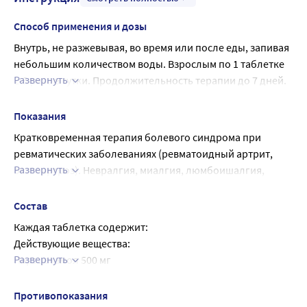
Способ применения и дозы
Внутрь, не разжевывая, во время или после еды, запивая 
небольшим количеством воды. Взрослым по 1 таблетке 
Развернуть
2-3 раза в сутки. Продолжительность терапии до 7 дней.
:
Показания
Кратковременная терапия болевого синдрома при 
ревматических заболеваниях (ревматоидный артрит, 
Развернуть
остеоартроз). Невралгия, миалгия, люмбоишалгия, 
посттравматический болевой синдром, 
сопровождающийся воспалением, послеоперационная 
Состав
боль, головная боль, мигрень, альгодисменорея, 
Каждая таблетка содержит:
аднексит, проктит, зубная боль.
Действующие вещества:
В составе комплексной терапии инфекционно-
Развернуть
Парацетамол 500 мг
воспалительных заболеваний уха, горла, носа с 
Диклофенак натрия 50 мг
выраженным болевым и лихорадочным синдромом 
Вспомогательные вещества: крахмал, тальк, магния 
Противопоказания
(фарингит, тонзиллит, отит).