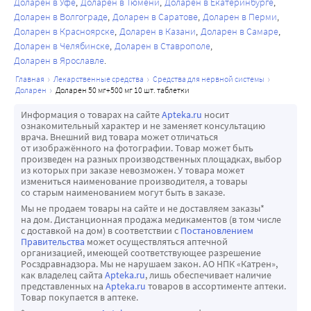
Доларен в Уфе
Доларен в Тюмени
Доларен в Екатеринбурге
Доларен в Волгограде
Доларен в Саратове
Доларен в Перми
Доларен в Красноярске
Доларен в Казани
Доларен в Самаре
Доларен в Челябинске
Доларен в Ставрополе
Доларен в Ярославле
главная
лекарственные средства
средства для нервной системы
доларен
доларен 50 мг+500 мг 10 шт. таблетки
Информация о товарах на сайте
Apteka.ru
носит
ознакомительный характер и не заменяет консультацию
врача. Внешний вид товара может отличаться
от изображённого на фотографии. Товар может быть
произведен на разных производственных площадках, выбор
из которых при заказе невозможен. У товара может
измениться наименование производителя, а товары
со старым наименованием могут быть в заказе.
Мы не продаем товары на сайте и не доставляем заказы*
на дом. Дистанционная продажа медикаментов (в том числе
с доставкой на дом) в соответствии с
Постановлением
Правительства
может осуществляться аптечной
организацией, имеющей соответствующее разрешение
Росздравнадзора. Мы не нарушаем закон. АО НПК «Катрен»,
как владелец сайта
Apteka.ru
, лишь обеспечивает наличие
представленных на
Apteka.ru
товаров в ассортименте аптеки.
Товар покупается в аптеке.