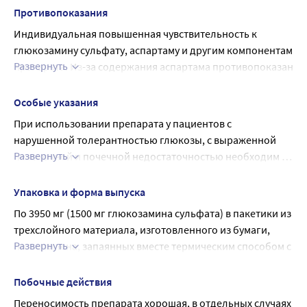
вспомогательные вещества: аспартам, сорбитол, 
Противопоказания
карбовакс 4000 (макрогол 4000), лимонная кислота.
Индивидуальная повышенная чувствительность к 
глюкозамину сульфату, аспартаму и другим компонентам 
Развернуть
препарата. Из-за содержания аспартама противопоказан 
пациентам с фенилкетонурией.
Не рекомендуется назначение препарата в период 
Особые указания
беременности и лактации, а также в детском возрасте (до 
При использовании препарата у пациентов с 
12 лет) из-за отсутствия научных клинических данных у 
нарушенной толерантностью глюкозы, с выраженной 
этой категории пациентов.
Развернуть
печеночной и почечной недостаточностью необходим 
С осторожностью
врачебный контроль.
Следует соблюдать осторожность пациентам с 
Упаковка и форма выпуска
аллергией на морепродукты (креветки, моллюски).
По 3950 мг (1500 мг глюкозамина сульфата) в пакетики из 
трехслойного материала, изготовленного из бумаги, 
Развернуть
полиэтилена, запаянных вместе термическим способом с 
четырех сторон. Полиэтиленовая пленка 
непосредственно соприкасается с содержимым 
Побочные действия
пакетика.
Переносимость препарата хорошая, в отдельных случаях 