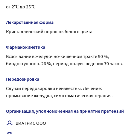
капсулы, восстанавливает ферментативные процессы в 
от 2℃ до 25℃
клетках синовиальной мембраны и суставного хряща. 
Способствует фиксации серы в процессе синтеза 
Лекарственная форма
хондроитинсерной кислоты, облегчает нормальное 
Кристаллический порошок белого цвета.
отложение кальция в костной ткани, тормозит развитие 
дегенеративных процессов в суставах, восстанавливает 
их функцию, уменьшая суставные боли.
Фармакокинетика
Всасывание в желудочно-кишечном тракте 90 %, 
биодоступность 26 %, период полувыведения 70 часов.
Передозировка
Случаи передозировки неизвестны. Лечение: 
промывание желудка, симптоматическая терапия.
Организация, уполномоченная на принятие претензий
ВИАТРИС ООО