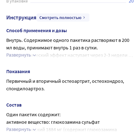
20
В упаковке
Инструкция
Смотреть полностью
Способ применения и дозы
Внутрь. Содержимое одного пакетика растворяют в 200 
мл воды, принимают внутрь 1 раз в сутки. 
Развернуть
Симптоматический эффект наступает через 2-3 недели 
после применения препарата. Продолжительность и 
схему лечения назначает лечащий врач. Минимальный 
Показания
курс терапии составляет 6 недель.
Первичный и вторичный остеоартрит, остеохондроз, 
спондилоартроз.
Состав
Один пакетик содержит:
активное вещество: глюкозамина сульфат 
Развернуть
кристаллический 1884 мг (содержит глюкозамина 
сульфат 1500 мг и натрия хлорид 384 мг); 