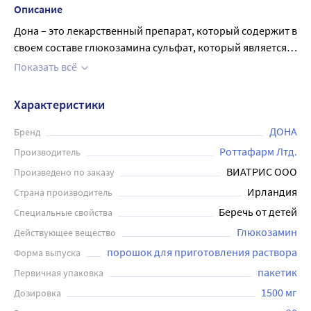
Описание
Дона – это лекарственный препарат, который содержит в
своем составе глюкозамина сульфат, который является
основным строительным материалом хрящей в нашем
Показать всё
организме. Этот препарат помогает укрепить и
восстановить хрящевую ткань, что позволяет снизить
Характеристики
болевые ощущения в суставах и улучшить подвижность.
Дона представлена в виде порошка, который нужно
ДОНА
Бренд
развести в в 200 мл воды и принимать внутрь 1 раз в
Роттафарм Лтд.
Производитель
сутки. Средство эффективно используется в
ВИАТРИС ООО
Произведено по заказу
комплексной терапии заболеваний суставов и может
Ирландия
Страна производитель
быть назначено врачом при лечении остеоартрита,
Беречь от детей
Специальные свойства
остеохондроза, спондилоартроза и других патологий
суставов. Упаковка содержит 20 порций по 1500 мг
Глюкозамин
Действующее вещество
препарата, которые легко использовать и удобны в
порошок для приготовления раствора
Форма выпуска
приеме.
пакетик
Первичная упаковка
1500 мг
Дозировка