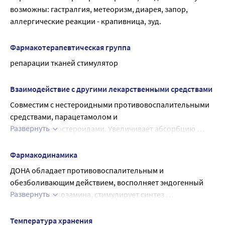
По 20 пакетиков вместе с инструкцией по применению 
возможны: гастралгия, метеоризм, диарея, запор, 
помещают в картонную пачку.
аллергические реакции - крапивница, зуд.
Фармакотерапевтическая группа
репарации тканей стимулятор
Взаимодействие с другими лекарственными средствами
Совместим с нестероидными противовоспалительными 
средствами, парацетамолом и 
Развернуть
глюкокортикостероидами. Увеличивает абсорбцию 
тетрациклинов, уменьшает – полусинтетических 
пенициллинов, хлорамфеникола.
Фармакодинамика
ДОНА обладает противовоспалительным и 
обезболивающим действием, восполняет эндогенный 
Развернуть
дефицит глюкозамина, стимулирует синтез 
протеогликанов и гиалуроновой кислоты синовиальной 
жидкости; увеличивает проницаемость суставной 
Температура хранения