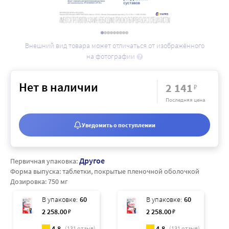
Внешний вид товара может отличаться от изображённого
на фотографии
Нет в наличии
2 141
₽
Последняя цена
Уведомить о поступлении
Другое
Первичная упаковка:
Форма выпуска:
таблетки, покрытые пленочной оболочкой
Дозировка:
750 мг
В упаковке:
60
В упаковке:
60
2 258
.00
₽
2 258
.00
₽
4.8
4.8
(
131
отзыв)
(
131
отзыв)