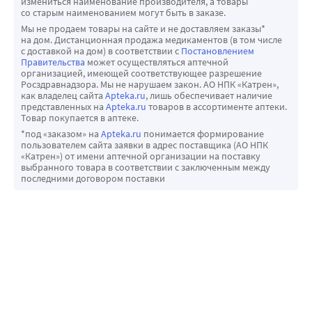
измениться наименование производителя, а товары
области, которые у ряда пациентов носили обратимый 
со старым наименованием могут быть в заказе.
характер при продолжении терапии латанопростом.
Мы не продаем товары на сайте и не доставляем заказы*
на дом. Дистанционная продажа медикаментов (в том числе
Латанопрост может вызывать постепенные изменения 
с доставкой на дом) в соответствии с
Постановлением
ресниц и пушковых волос, такие как удлинение, 
Правительства
может осуществляться аптечной
организацией, имеющей соответствующее разрешение
утолщение, усиление пигментации, увеличение густоты и 
Росздравнадзора. Мы не нарушаем закон. АО НПК «Катрен»,
изменение направления роста ресниц. Изменения 
как владелец сайта
Apteka.ru
, лишь обеспечивает наличие
представленных на
Apteka.ru
товаров в ассортименте аптеки.
ресниц были обратимы и проходили после прекращения 
Товар покупается в аптеке.
терапии.
*под «заказом» на
Apteka.ru
понимается формирование
Влияние на способность управлять транспортными 
пользователем сайта заявки в адрес поставщика (АО НПК
«Катрен») от имени аптечной организации на поставку
средствами и ме-ханизмами
выбранного товара в соответствии с заключенным между
Исследований влияния препарата Дорзопрост на 
последними договором поставки
способность управлять транспортными средствами и 
механизмами не проводилось.
Как и при применении других офтальмологических 
лекарственных препа-ратов, возможно временное 
нарушение зрения.
При применении препарата Дорзопрост необходимо 
воздерживаться от управления транспортными 