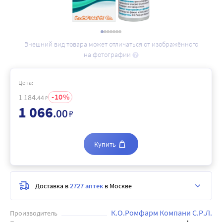
Внешний вид товара может отличаться от изображённого
на фотографии
Цена:
10
1 184
.44
₽
1 066
.00
₽
Купить
Доставка в
2727 аптек
в Москве
К.О.Ромфарм Компани С.Р.Л.
Производитель