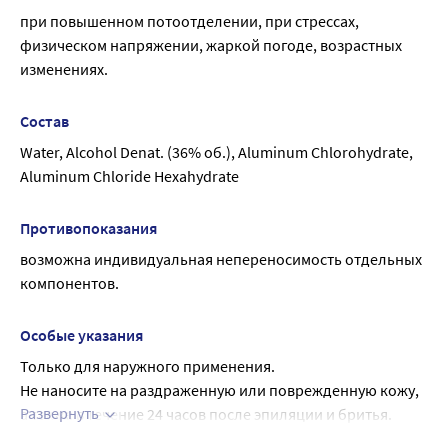
используйте по мере необходимости. Объём флакона 50
Не применяйте в течение дня. Рекомендуемая частота
при повышенном потоотделении, при стрессах, 
мл.
использования 1-2 раза в 3-5 дней. При достижении
физическом напряжении, жаркой погоде, возрастных 
устойчивого результата используйте по мере
изменениях.
необходимости.
Состав
Water, Alcohol Denat. (36% об.), Aluminum Chlorohydrate, 
Aluminum Chloride Hexahydrate
Противопоказания
возможна индивидуальная непереносимость отдельных 
компонентов.
Особые указания
Только для наружного применения.
Не наносите на раздраженную или поврежденную кожу, 
Развернуть
а также в течение 24 часов после эпиляции и бритья. 
Хранить в недоступном для детей месте. Не подвергать 