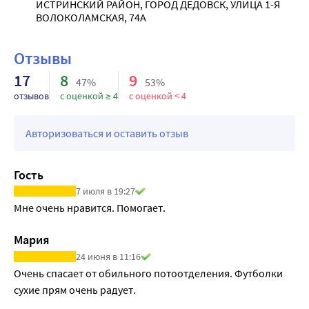
ИСТРИНСКИЙ РАЙОН, ГОРОД ДЕДОВСК, УЛИЦА 1-Я 
эффективным средством при применении согласно 
ВОЛОКОЛАМСКАЯ, 74А
инструкции.
Произведено по ГОСТ.
Отзывы
Результат: нормализует потоотделение.
Надежная и бережная защита на весь день.
17
8
9
47%
53%
отзывов
с оценкой ≥ 4
с оценкой < 4
Авторизоваться и оставить отзыв
Гость
7 июля в 19:27
Мне очень нравится. Помогает.
Мария
24 июня в 11:16
Очень спасает от обильного потоотделения. Футболки 
сухие прям очень радует.