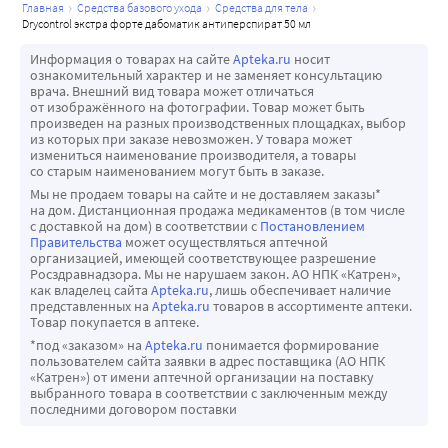
главная
средства базового ухода
средства для тела
drycontrol экстра форте дабоматик антиперспират 50 мл
Информация о товарах на сайте
Apteka.ru
носит
ознакомительный характер и не заменяет консультацию
врача. Внешний вид товара может отличаться
от изображённого на фотографии. Товар может быть
произведен на разных производственных площадках, выбор
из которых при заказе невозможен. У товара может
измениться наименование производителя, а товары
со старым наименованием могут быть в заказе.
Мы не продаем товары на сайте и не доставляем заказы*
на дом. Дистанционная продажа медикаментов (в том числе
с доставкой на дом) в соответствии с
Постановлением
Правительства
может осуществляться аптечной
организацией, имеющей соответствующее разрешение
Росздравнадзора. Мы не нарушаем закон. АО НПК «Катрен»,
как владелец сайта
Apteka.ru
, лишь обеспечивает наличие
представленных на
Apteka.ru
товаров в ассортименте аптеки.
Товар покупается в аптеке.
*под «заказом» на
Apteka.ru
понимается формирование
пользователем сайта заявки в адрес поставщика (АО НПК
«Катрен») от имени аптечной организации на поставку
выбранного товара в соответствии с заключенным между
последними договором поставки