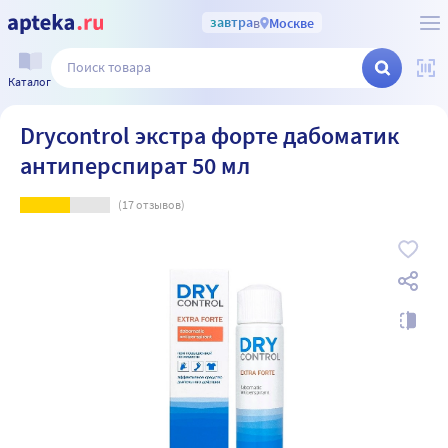
завтра
в
Москве
Каталог
Drycontrol экстра форте дабоматик
антиперспират 50 мл
(
17
отзывов)