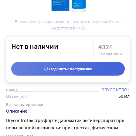
Внешний вид товара может отличаться от изображённого
на фотографии
Нет в наличии
432
₽
Последняя цена
Уведомить о поступлении
DRYCONTROL
Бренд
50 мл
Объем (мл)
Все характеристики
Описание
Drycontrol экстра форте дабоматик антиперспират при
повышенной потливости: при стрессах, физическом
напряжении, жаркой погоде, возрастных изменениях.