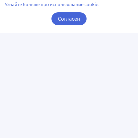
Узнайте больше про использование cookie.
Согласен
Корзина
Вход / Регистрация
ПРИЛОЖЕНИЯ
СЛЕДИТЕ ЗА НАМИ
ГОРЯЧАЯ ЛИНИЯ