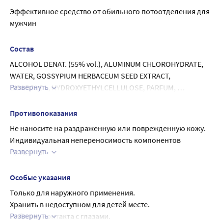
Эффективное средство от обильного потоотделения для 
мужчин
Состав
ALCOHOL DENAT. (55% vol.), ALUMINUM CHLOROHYDRATE, 
WATER, GOSSYPIUM HERBACEUM SEED EXTRACT, 
Развернуть
BISABOLOL, HYDROXYETHYLCELLULOSE, PARFUM, 
PANTHENOL, FARNESOL, LIMONENE.
Противопоказания
Не наносите на раздраженную или поврежденную кожу.
Индивидуальная непереносимость компонентов 
Развернуть
продукта.
При появлении каких-либо раздражений или 
аллергических реакций прекратить использование.
Особые указания
Только для наружного применения.
Хранить в недоступном для детей месте.
Развернуть
Избегать контакта с глазами.