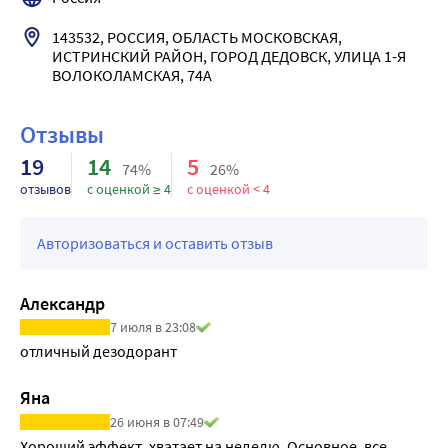
Результат: Потоотделение нормализовано, запах пота 
отсутствует на протяжении всего дня и более.
143532, РОССИЯ, ОБЛАСТЬ МОСКОВСКАЯ, 
ИСТРИНСКИЙ РАЙОН, ГОРОД ДЕДОВСК, УЛИЦА 1-Я 
ВОЛОКОЛАМСКАЯ, 74А
Отзывы
19
14
5
74%
26%
отзывов
с оценкой ≥ 4
с оценкой < 4
Авторизоваться и оставить отзыв
Александр
7 июля в 23:08
отличный дезодорант
Яна
26 июня в 07:49
Хороший эффект, хватает на неделю. Основное, все 