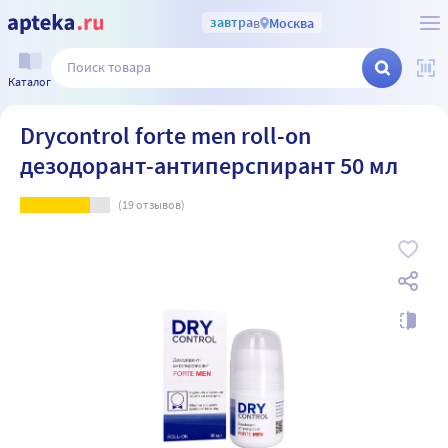
завтра
в
Москва
Каталог
Drycontrol forte men roll-on
дезодорант-антиперспирант 50 мл
(
19
отзывов)