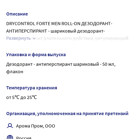
Не подвергать воздействию огня.
Описание
DRYCONTROL FORTE MEN ROLL-ON ДЕЗОДОРАНТ-
АНТИПЕРСПИРАНТ - шариковый дезодорант-
Развернуть
антиперспирант длительного действия, регулирующий 
избыточное потоотделение даже в стрессовых 
ситуациях.
Упаковка и форма выпуска
Внешний вид и свойства: бесцветная прозрачная 
Дезодорант - антиперспирант шариковый - 50 мл, 
жидкость с легким, освежающим запахом
флакон
Возраст: с 16 лет
Активные компоненты в составе антиперспиранта при 
Температура хранения
регулярном использовании снижают интенсивность 
от 5℃ до 25℃
потоотделения и устраняют запах на протяжении всего 
дня. DRYCONTROL придает коже ощущение чистоты и 
легкий приятный аромат.
Организация, уполномоченная на принятие претензий
Быстро высыхает.
Арома Пром, ООО
Усиленная формула против запаха. Не оставляет следов 
на одежде после полного высыхания.
Россия