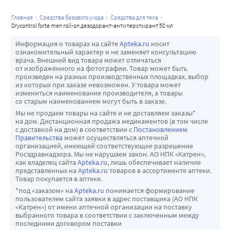
главная
средства базового ухода
средства для тела
drycontrol forte men roll-on дезодорант-антиперспирант 50 мл
Информация о товарах на сайте
Apteka.ru
носит
ознакомительный характер и не заменяет консультацию
врача. Внешний вид товара может отличаться
от изображённого на фотографии. Товар может быть
произведен на разных производственных площадках, выбор
из которых при заказе невозможен. У товара может
измениться наименование производителя, а товары
со старым наименованием могут быть в заказе.
Мы не продаем товары на сайте и не доставляем заказы*
на дом. Дистанционная продажа медикаментов (в том числе
с доставкой на дом) в соответствии с
Постановлением
Правительства
может осуществляться аптечной
организацией, имеющей соответствующее разрешение
Росздравнадзора. Мы не нарушаем закон. АО НПК «Катрен»,
как владелец сайта
Apteka.ru
, лишь обеспечивает наличие
представленных на
Apteka.ru
товаров в ассортименте аптеки.
Товар покупается в аптеке.
*под «заказом» на
Apteka.ru
понимается формирование
пользователем сайта заявки в адрес поставщика (АО НПК
«Катрен») от имени аптечной организации на поставку
выбранного товара в соответствии с заключенным между
последними договором поставки