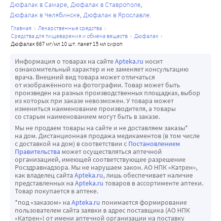
Дюфалак в Самаре
Дюфалак в Ставрополе
Дюфалак в Челябинске
Дюфалак в Ярославле
главная
лекарственные средства
средства для пищеварения и обмена веществ
дюфалак
дюфалак 667 мг/мл 10 шт. пакет 15 мл сироп
Информация о товарах на сайте
Apteka.ru
носит
ознакомительный характер и не заменяет консультацию
врача. Внешний вид товара может отличаться
от изображённого на фотографии. Товар может быть
произведен на разных производственных площадках, выбор
из которых при заказе невозможен. У товара может
измениться наименование производителя, а товары
со старым наименованием могут быть в заказе.
Мы не продаем товары на сайте и не доставляем заказы*
на дом. Дистанционная продажа медикаментов (в том числе
с доставкой на дом) в соответствии с
Постановлением
Правительства
может осуществляться аптечной
организацией, имеющей соответствующее разрешение
Росздравнадзора. Мы не нарушаем закон. АО НПК «Катрен»,
как владелец сайта
Apteka.ru
, лишь обеспечивает наличие
представленных на
Apteka.ru
товаров в ассортименте аптеки.
Товар покупается в аптеке.
*под «заказом» на
Apteka.ru
понимается формирование
пользователем сайта заявки в адрес поставщика (АО НПК
«Катрен») от имени аптечной организации на поставку