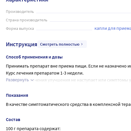
Производитель
Страна производитель
капли для прием
Форма выпуска
Инструкция
Смотреть полностью
Способ применения и дозы
Принимать препарат вне приема пищи. Если не назначено ина
Курс лечения препаратом 1-3 недели.
Развернуть
Если после лечения улучшения не наступает или симптомы 
проконсультироваться с врачом. Применяйте препарат только
которые указаны в инструкции.
Показания
В качестве симптоматического средства в комплексной тер
Состав
100 г препарата содержат: