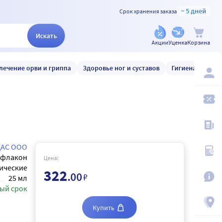
~ 5 дней
Срок хранения заказа
Искать
Акции
Уценка
Корзина
лечение орви и гриппа
Здоровье ног и суставов
Гигиена и уход
ДАС ООО
флакон
Цена:
тические
322
.00
₽
25 мл
ый срок
Купить