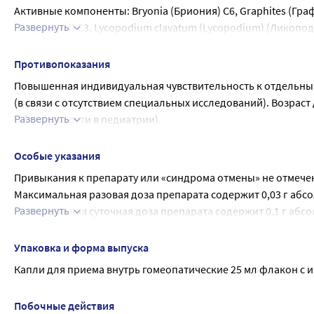
Активные компоненты: Bryonia (Бриония) С6, Graphites (Графит
Развернуть
(Гидрастис)) С3, Lycopodium clavatum (Lycopodium) (Ликопод
Papaver rhoeas (Папавер реас) С6
Вспомогательное вещество: Этанол (спирт этиловый) около
Противопоказания
Повышенная индивидуальная чувствительность к отдельным
(в связи с отсутствием специальных исследований). Возраст
Развернуть
и безопасности в педиатрии).
С осторожностью
Заболевания печени, алкоголизм, черепно-мозговая травма
Особые указания
Применение при беременности и в период грудного вскар
Привыкания к препарату или «синдрома отмены» не отмече
В связи с отсутствием специальных исследований противоп
Максимальная разовая доза препарата содержит 0,03 г абс
вскармливания.
Развернуть
Максимальная суточная доза препарата содержит 0,1 г абсо
При приеме гомеопатических лекарственных средств могут 
случае следует прекратить прием препарата и проконсульти
Упаковка и форма выпуска
Возможна замена гомеопатических капель ДЕФЕКОЛ ЭДАС-1
Капли для приема внутрь гомеопатические 25 мл флакон с 
по составу активных компонентов.
При отсутствии терапевтического эффекта или ухудшении со
Побочные действия
сообщить об этом лечащему врачу.