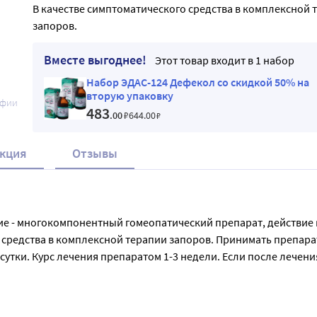
В качестве симптоматического средства в комплексной 
запоров.
Вместе выгоднее!
Этот товар входит в 1 набор
Набор ЭДАС-124 Дефекол со скидкой 50% на
вторую упаковку
афии
483
.00
₽
644
.00
₽
кция
Отзывы
ие - многокомпонентный гомеопатический препарат, действие к
средства в комплексной терапии запоров. Принимать препарат 
 сутки. Курс лечения препаратом 1-3 недели. Если после лечен
 проконсультироваться с врачом. Применяйте препарат только 