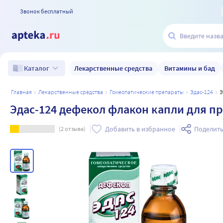
Звонок бесплатный
Лекарственные средства
Витамины и бад
Каталог
главная
лекарственные средства
гомеопатические препараты
эдас-124
Эдас-124 дефекол флакон капли для пр
Добавить в избранное
Поделить
(
2
отзыва)