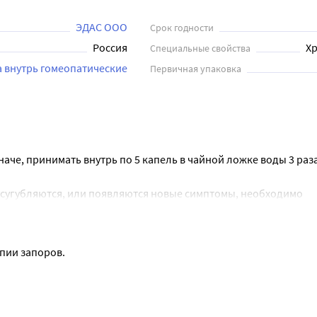
ЭДАС ООО
Срок годности
Россия
Хр
Специальные свойства
а внутрь гомеопатические
Первичная упаковка
че, принимать внутрь по 5 капель в чайной ложке воды 3 раза 
усугубляются, или появляются новые симптомы, необходимо 
 согласно тем показаниям, тому способу применения и в тех д
апии запоров.