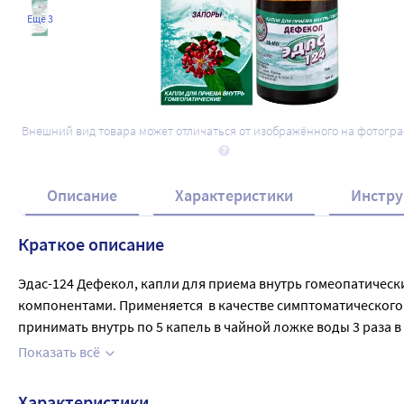
Ещё 3
Внешний вид товара может отличаться от изображённого на фотогр
Описание
Характеристики
Инстру
Краткое описание
Эдас-124 Дефекол, капли для приема внутрь гомеопатическ
компонентами. Применяется  в качестве симптоматического 
принимать внутрь по 5 капель в чайной ложке воды 3 раза в
усугубляются, или появляются новые симптомы, необходимо
Показать всё
применения и в тех дозах, которые указаны в инструкции.
Характеристики