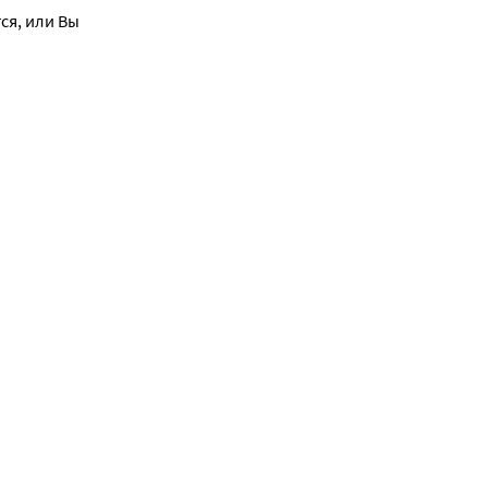
я, или Вы 
ельности, 
ами, работа 