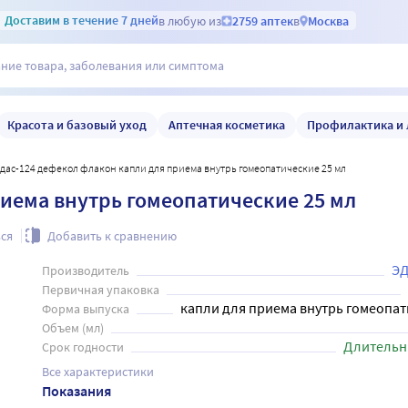
Доставим
в течение 7 дней
в любую из
2759 аптек
в
Москва
Красота и базовый уход
Аптечная косметика
Профилактика и 
Эдас-124 дефекол флакон капли для приема внутрь гомеопатические 25 мл
иема внутрь гомеопатические 25 мл
ся
Добавить к сравнению
Э
Производитель
Первичная упаковка
капли для приема внутрь гомеопа
Форма выпуска
Объем (мл)
Длительн
Срок годности
Все характеристики
Показания