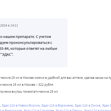
2024 в 14:11
 о нашем препарате. С учетом
дуем проконсультироваться с
55-84, которые ответят на любые
"ЭДАС".
ские 25 мл в Москве можно в удобной для вас аптеке, сделав заказ на Ap
ческие 25 мл в Москве – 322 рубля.
приема внутрь гомеопатические 25 мл
Эдас-124 в Новосибирске
Эдас-124 в Воронеже
Эдас-124 в Омске
Эдас-
4 в Волгограде
Эдас-124 в Саратове
Эдас-124 в Перми
Эдас-124 в Красн