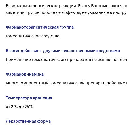
Возможны аллергические реакции. Если у Вас отмечаются п
Влияние на способность управлять транспортными средств
заметили другие побочные эффекты, не указанные в инструк
В период применения препарата необходимо соблюдать ос
требующих повышенной концентрации внимания и быстроты
с движущимися механизмами, работа диспетчера и оператор
Фармакотерапевтическая группа
гомеопатическое средство
Взаимодействие с другими лекарственными средствами
Применение гомеопатических препаратов не исключает леч
Фармакодинамика
Многокомпонентный гомеопатический препарат, действие к
Температура хранения
от 2℃ до 25℃
Лекарственная форма