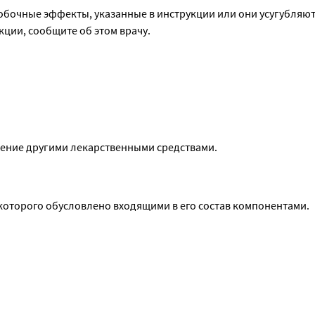
обочные эффекты, указанные в инструкции или они усугубляютс
ами, механизмами
ции, сообщите об этом врачу.
торожность при выполнении потенциально опасных видов деят
 психомоторных реакций (управление транспортными средств
а).
ение другими лекарственными средствами.
оторого обусловлено входящими в его состав компонентами.