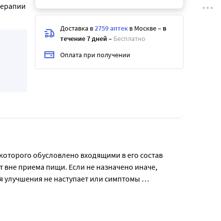
терапии
Доставка в
2759 аптек
в Москве
–
в
течение 7 дней
–
Бесплатно
Оплата при получении
оторого обусловлено входящими в его состав 
вне приема пищи. Если не назначено иначе, 
ия улучшения не наступает или симптомы 
согласно тем показаниям, тому способу 