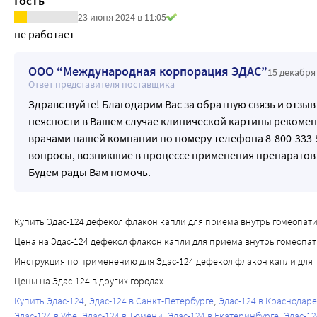
Гость
23 июня 2024 в 11:05
не работает
ООО “Международная корпорация ЭДАС”
15 декабря 
Ответ представителя поставщика
Здравствуйте! Благодарим Вас за обратную связь и отзыв
неясности в Вашем случае клинической картины рекомен
врачами нашей компании по номеру телефона 8-800-333-
вопросы, возникшие в процессе применения препаратов 
Будем рады Вам помочь.
Купить Эдас-124 дефекол флакон капли для приема внутрь гомеопатиче
Цена на Эдас-124 дефекол флакон капли для приема внутрь гомеопати
Инструкция по применению для Эдас-124 дефекол флакон капли для 
Цены на Эдас-124 в других городах
Купить Эдас-124
Эдас-124 в Санкт-Петербурге
Эдас-124 в Краснодаре
Эдас-124 в Уфе
Эдас-124 в Тюмени
Эдас-124 в Екатеринбурге
Эдас-12