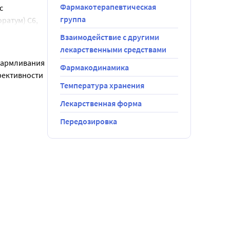
Фармакотерапевтическая
 
группа
ратум) С6, 
Взаимодействие с другими
лекарственными средствами
кармливания 
Фармакодинамика
фективности 
Температура хранения
Лекарственная форма
Передозировка
рудного 
ие). В этом 
идентичны 
ует 