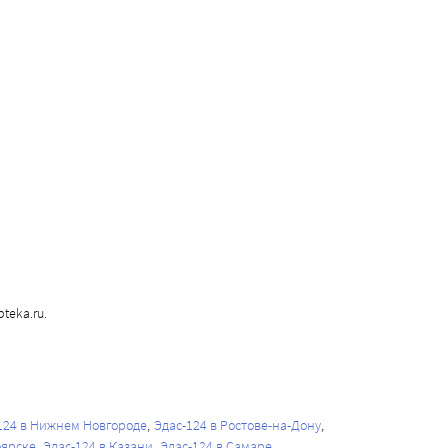
teka.ru.
124 в Нижнем Новгороде
Эдас-124 в Ростове-на-Дону
оярске
Эдас-124 в Казани
Эдас-124 в Самаре