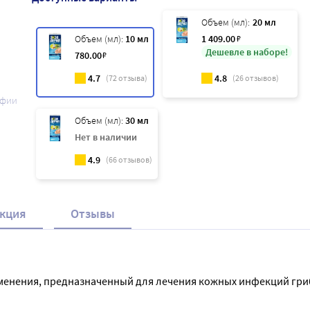
Объем (мл):
20 мл
Объем (мл):
10 мл
1 409
.00
₽
Дешевле в наборе!
780
.00
₽
4.7
4.8
(
72
отзыва)
(
26
отзывов)
афии
Объем (мл):
30 мл
Нет в наличии
4.9
(
66
отзывов)
кция
Отзывы
именения, предназначенный для лечения кожных инфекций гри