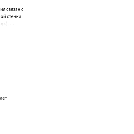
я связан с 
ой стенки 
.), 
в и 
ношении 
. Обладает 
.
ет 