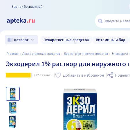
Звонок бесплатный
Лекарственные средства
Витамины и бад
Каталог
главная
лекарственные средства
дерматологические средства
экзодерил
Экзодерил 1% раствор для наружного 
Добавить в избранное
Поделит
(
72
отзыва)