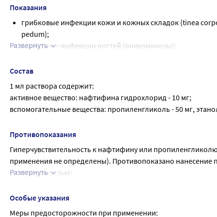
При поражении ногтей Экзодерил® наносят 2 раз в день на
Показания
удаляют пораженную часть ногтя ножницами или пилкой для
грибковые инфекции кожи и кожных складок (tinea corpori
Для предотвращения рецидива лечение следует продолжить
pedum);
Развернуть
грибковые инфекции ногтей (онихомикозы);
кандидозы кожи;
отрубевидный лишай;
Состав
дерматомикозы (с сопутствующим зудом или без него).
1 мл раствора содержит:
гиперкератозом, а также в зонах роста волос.
активное вещество: нафтифина гидрохлорид - 10 мг;
вспомогательные вещества: пропиленгликоль - 50 мг, этанол 
Противопоказания
Гиперчувствительность к нафтифину или пропиленгликолю;
применения не определены). Противопоказано нанесение п
Развернуть
С осторожностью:
Детский возраст (опыт клинического применения ограничен
Беременность и лактация:
Особые указания
противопоказано
Меры предосторожности при применении: