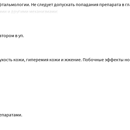
тальмологии. Не следует допускать попадания препарата в гл
ами и другими механизмами:
бность управлять транспортными средствами и выполнять друг
оты психомоторных реакций.
атором в уп.
сухость кожи, гиперемия кожи и жжение. Побочные эффекты нос
епаратами.