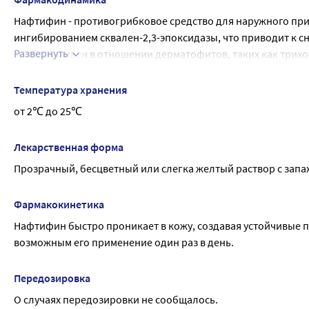
Нафтифин - противогрибковое средство для наружного прим
ингибированием сквален-2,3-эпоксидазы, что приводит к сн
Развернуть
гриба. Активен в отношении дерматофитов, таких как трихоф
дрожжевых грибов (Candida spp., Pityrosporum) и других гри
аспергилл нафтифин действует фунгицидно. В отношении 
Температура хранения
фунгистатическую активность в зависимости от штамма ми
от 2℃ до 25℃
грамположительных и грамотрицательных микроорганизмов
противовоспалительным действием, которое способствует 
Лекарственная форма
Прозрачный, бесцветный или слегка желтый раствор с запа
Фармакокинетика
Нафтифин быстро проникает в кожу, создавая устойчивые п
возможным его применение один раз в день.
Передозировка
О случаях передозировки не сообщалось.