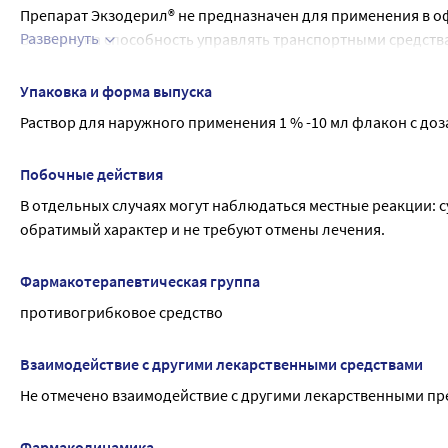
Препарат Экзодерил® не предназначен для применения в оф
Развернуть
Влияние на способность управлять транспортными средств
Экзодерил® не оказывает отрицательного влияния на спосо
деятельности, требующие концентрации внимания и быстр
Упаковка и форма выпуска
Раствор для наружного применения 1 % -10 мл флакон с доз
Побочные действия
В отдельных случаях могут наблюдаться местные реакции: 
обратимый характер и не требуют отмены лечения.
Фармакотерапевтическая группа
противогрибковое средство
Взаимодействие с другими лекарственными средствами
Не отмечено взаимодействие с другими лекарственными пр
Фармакодинамика