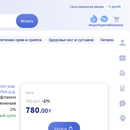
~ 5 дней
Срок хранения заказа
Искать
Акции
Уценка
Корзина
лечение орви и гриппа
Здоровье ног и суставов
Гигиена и уход
нс унд-
Лек д.д.
Цена:
флакон
2
795
.92
₽
менения
780
1%
.00
₽
ый срок
Купить