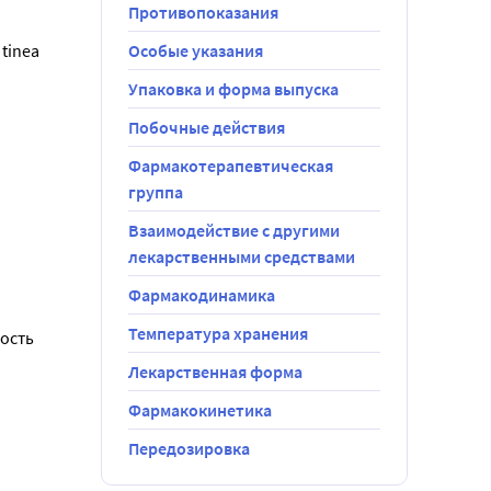
ксимально 
Противопоказания
яцев.
tinea
Особые указания
х симптомов.
Упаковка и форма выпуска
Побочные действия
Фармакотерапевтическая
асти кожи с
группа
Взаимодействие с другими
лекарственными средствами
Фармакодинамика
Температура хранения
сть 
Лекарственная форма
Фармакокинетика
Передозировка