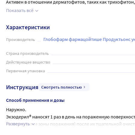
Активен в отношении дерматофитов, таких как трихофитон, э
других грибов (например, Sporothrix schenckii). Он оказыв
Показать всё
Применение препарата производится наружно, нанося раств
зависимости от тяжести заболевания и может варьироваться
Характеристики
Экзодерил является эффективным противогрибковым средс
Глобофарм фармацойтише Продуктьонс ун
Производитель
Страна производитель
Действующее вещество
Первичная упаковка
Инструкция
Смотреть полностью
Способ применения и дозы
Наружно.
Экзодерил® наносят 1 раз в день на пораженную поверхность
Развернуть
кожи по краям зоны поражения) после их тщательной очистк
(при необходимости - до 8 недель), при кандидозах - 4 неде