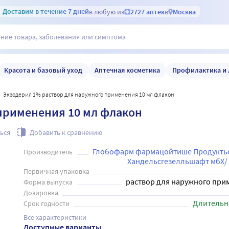
Доставим
в течение 7 дней
в любую из
2727 аптек
в
Москва
Красота и базовый уход
Аптечная косметика
Профилактика и 
Экзодерил 1% раствор для наружного применения 10 мл флакон
применения 10 мл флакон
ься
Добавить к сравнению
Глобофарм фармацойтише Продуктьо
Производитель
Хандельсгезелльшафт мбХ/ 
Первичная упаковка
раствор для наружного при
Форма выпуска
Дозировка
Длительн
Срок годности
Все характеристики
Доступные варианты