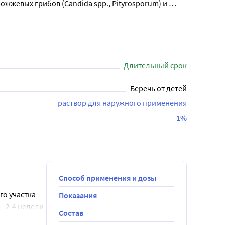
жжевых грибов (Candida spp., Pityrosporum) и 
ия, такие как зуд, шелушение и покраснение.

тельность курса лечения определяется в 
кожных инфекций, вызванных грибками.
Длительный срок
Беречь от детей
раствор для наружного применения
1%
Способ применения и дозы
о участка 
Показания
 2-4 недели 
Состав