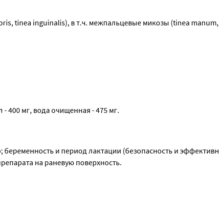
 пораженный ноготь. Перед первым применением препарата ма
 ногтей. Длительностью терапии при онихомикозах - до 6 мес
s, tinea inguinalis), в т.ч. межпальцевые микозы (tinea manum, 
 в течение минимум 2 недель после исчезновения клинически
 Экзодерил® эффективен при лечение микозов, поражающих обл
- 400 мг, вода очищенная - 475 мг.
 беременность и период лактации (безопасность и эффективно
репарата на раневую поверхность.
).