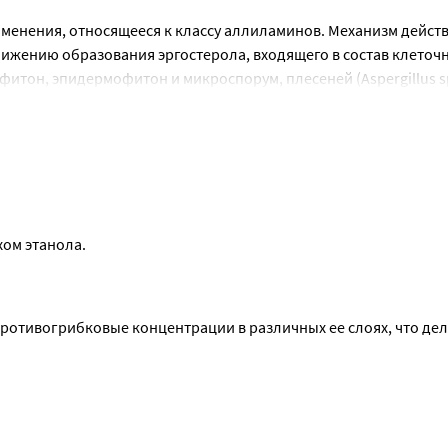
енения, относящееся к классу аллиламинов. Механизм действи
ижению образования эргостерола, входящего в состав клеточн
итон, эпидермофитон и микроспорум, плесеней (Aspergillus spp
бов (например, Sporothrix schenckii). В отношении дерматофито
дрожжевых грибов препарат проявляет фунгицидную или 
кроорганизма. Обладает антибактериальной активностью в от
, которые могут вызвать вторичные бактериальные инфекции
быстрому исчезновению симптомов воспаления, особенно зуда
хом этанола.
ротивогрибковые концентрации в различных ее слоях, что дела