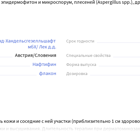
пидермофитон и микроспорум, плесеней (Aspergillus spp.), дро
ает противогрибковое действие и устраняет симптомы заболеван
ор на пораженный участок кожи, ногтей или волосы. Продолжи
 от нескольких дней до нескольких недель.

твом, которое помогает быстро и эффективно избавиться от 
д-Хандельсгезелльшафт 
Срок годности
мбХ/ Лек д.д.
Австрия/Словения
Специальные свойства
Нафтифин
Форма выпуска
флакон
Дозировка
 кожи и соседние с ней участки (приблизительно 1 см здоровог
и и высушивания. Длительность терапии при дерматомикозах -
ли.