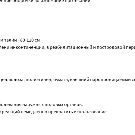
енние оборочки во избежание протеканий.
 швам.
, утилизировать в мусорное ведро.
 талии - 80-110 см
пени инконтиненции, в реабилитационный и постродовой перио
целлюлоза, полиэтилен, бумага, внешний паропроницаемый с
болевания наружных половых органов.
х реакций немедленно прекратить использование.