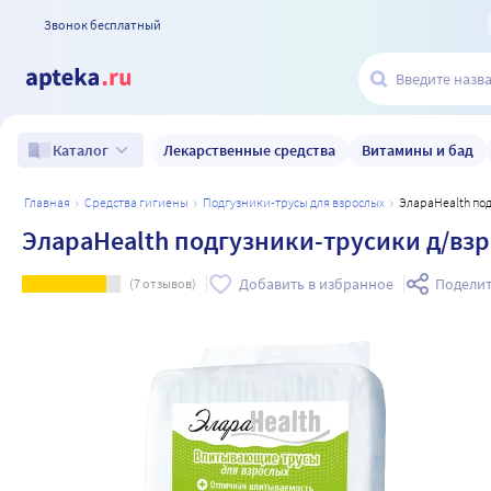
Звонок бесплатный
Лекарственные средства
Витамины и бад
Каталог
главная
средства гигиены
подгузники-трусы для взрослых
ЭлараHealth по
ЭлараHealth подгузники-трусики д/взр
Добавить в избранное
Поделит
(
7
отзывов)