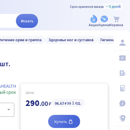
~ 5 дней
Срок хранения заказа
Искать
Акции
Уценка
Корзина
лечение орви и гриппа
Здоровье ног и суставов
Гигиена и уход
 шт.
АHEALTH
ый срок
Цена:
290
.00
за 1 ед.
₽
96
.67
₽
Купить