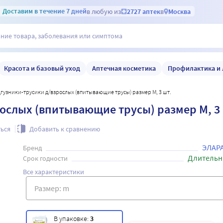
Доставим
в течение 7 дней
в любую из
2727 аптек
в
Москва
Красота и базовый уход
Аптечная косметика
Профилактика и 
дгузники-трусики д/взрослых (впитывающие трусы) размер M, 3 шт.
ослых (впитывающие трусы) размер M, 3
ься
Добавить к сравнению
ЭЛАР
Бренд
Длительн
Срок годности
Все характеристики
В упаковке:
3