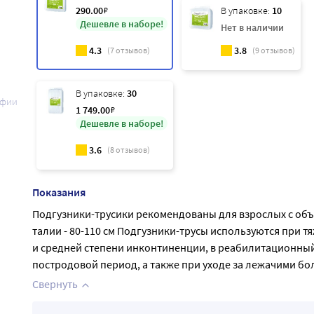
290
.00
₽
В упаковке:
10
Дешевле в наборе!
Нет в наличии
4.3
3.8
(
7
отзывов)
(
9
отзывов)
В упаковке:
30
афии
1 749
.00
₽
Дешевле в наборе!
3.6
(
8
отзывов)
Показания
Подгузники-трусики рекомендованы для взрослых с об
талии - 80-110 см Подгузники-трусы используются при т
и средней степени инконтиненции, в реабилитационный
постродовой период, а также при уходе за лежачими б
Свернуть