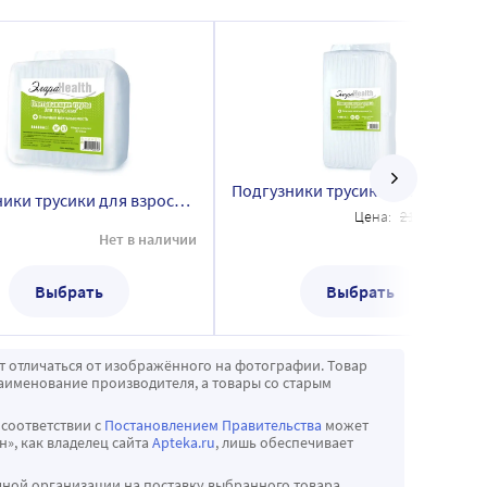
Подгузники трусики для взрослых ЭлараHealth (впитывающие трусы) размер M, 30 шт.
Подгузники трусики для взрослых ЭлараHealth (впитывающие трусы) размер M, 10шт.
20
Цена:
2187
Нет в наличии
1 749
Выбрать
Выбрать
т отличаться от изображённого на фотографии. Товар
аименование производителя, а товары со старым
 соответствии с
Постановлением Правительства
может
», как владелец сайта
Apteka.ru
, лишь обеспечивает
чной организации на поставку выбранного товара