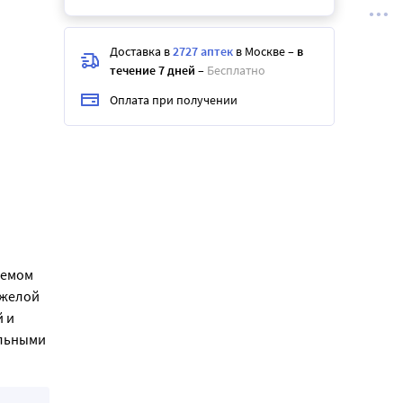
Доставка в
2727 аптек
в Москве
–
в
течение 7 дней
–
Бесплатно
Оплата при получении
ъемом
яжелой
 и
ольными