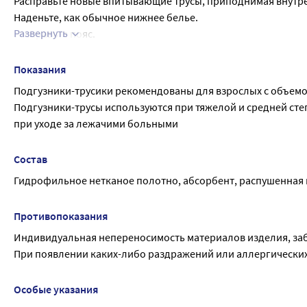
Расправьте новые впитывающие трусы, приподнимая внутр
Наденьте, как обычное нижнее белье.
Развернуть
Расправьте пояс.
Снимите при необходимости, разорвав изделие по боковым
Способ утилизации: завернуть испачканной стороной внутрь
Показания
Подгузники-трусики рекомендованы для взрослых с объемом
Подгузники-трусы используются при тяжелой и средней сте
при уходе за лежачими больными
Состав
Гидрофильное нетканое полотно, абсорбент, распушенная 
Противопоказания
Индивидуальная непереносимость материалов изделия, за
При появлении каких-либо раздражений или аллергически
Особые указания