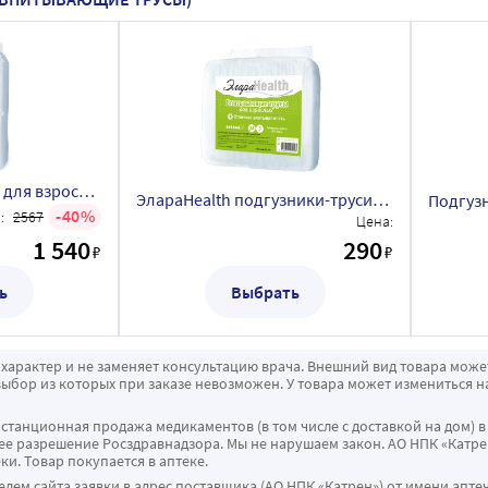
Подгузники трусики для взрослых ЭлараHealth (впитывающие трусы) размер L, 30 шт.
ЭлараHealth подгузники-трусики д/взрослых (впитывающие трусы) размер M, 3 шт.
40
:
2567
Цена:
1 540
290
₽
₽
ь
Выбрать
характер и не заменяет консультацию врача. Внешний вид товара може
ыбор из которых при заказе невозможен. У товара может измениться н
истанционная продажа медикаментов (в том числе с доставкой на дом) в
 разрешение Росздравнадзора. Мы не нарушаем закон. АО НПК «Катрен
ки. Товар покупается в аптеке.
ем сайта заявки в адрес поставщика (АО НПК «Катрен») от имени апте