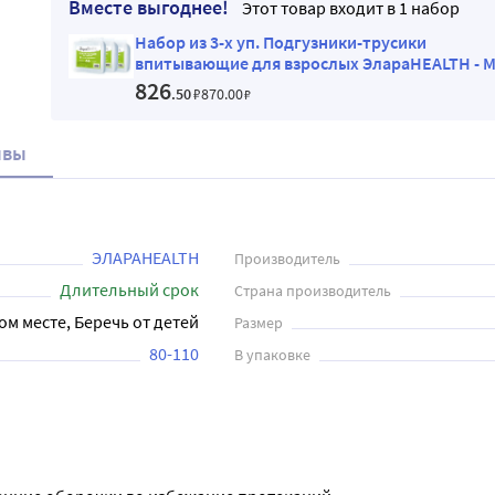
Вместе выгоднее!
Этот товар входит в 1 набор
Набор из 3-х уп. Подгузники-трусики
впитывающие для взрослых ЭлараHEALTH - M
826
.50
₽
870
.00
₽
ывы
ЭЛАРАHEALTH
Производитель
Длительный срок
Страна производитель
ом месте, Беречь от детей
Размер
80-110
В упаковке