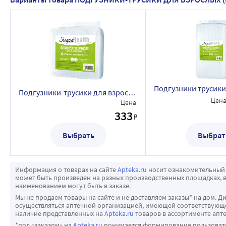
Подгузники-трусики для взрослых ЭлараHealth (впитывающие трусы) размер L, 3 шт.
Цена
Цена:
333
₽
Выбрать
Выбрат
Информация о товарах на сайте
Apteka.ru
носит ознакомительный 
может быть произведен на разных производственных площадках, в
наименованием могут быть в заказе.
Мы не продаем товары на сайте и не доставляем заказы* на дом. Д
осуществляться аптечной организацией, имеющей соответствующее
наличие представленных на
Apteka.ru
товаров в ассортименте апте
*под «заказом» на
Apteka.ru
понимается формирование пользовател