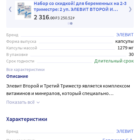
ЛЯ
Набор со скидкой! для беременных на 2-3
АНИЕ
триместре: 2 уп. ЭЛЕВИТ ВТОРОЙ И
ЕВИТ
ТРЕТИЙ ТРИМЕСТР №30
2 316
.00
₽
3 250
.52
₽
ЭЛЕВИТ
Бренд
капсулы
Форма выпуска
1279 мг
Капсулы массой
30
В упаковке
Длительный срок
Срок годности
Все характеристики
Описание
Элевит Второй и Третий Триместр является комплексом
витаминов и минералов, который специально
разработан для женщин во время беременности. Он
Показать всё
содержит все необходимые вещества, чтобы
поддерживать здоровье мамы и развитие растущего
Характеристики
ребенка во втором и третьем триместрах беременности.
Капсулы Элевита содержат высокие дозы фолиевой
ЭЛЕВИТ
Бренд
кислоты, железа, кальция и других важных компонентов,