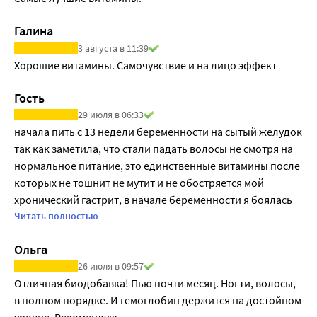
Витамины B работают в синергизме с такими
Галина
компонентами как фолиевая кислота и Метафолин® в
обеспечении правильного формирования сердца и
3 августа в 11:39
Хорошие витамины. Самочувствие и на лицо эффект
мозга. Все компоненты содержатся в одной капсуле,
которую удобно принимать всего 1 раз в день во
Гость
время еды.
29 июля в 06:33
начала пить с 13 недели беременности на сытый желудок 
так как заметила, что стали падать волосы не смотря на 
нормальное питание, это единственные витамины после 
которых не тошнит не мутит и не обостряется мой 
хронический гастрит, в начале беременности я боялась 
пить витамины, с 13 недели как отпустили все 
Читать полностью
тошнотворные симптомы, решила, что надо, увидела 
Ольга
результат дней за 20 - волосопад стал очень умеренным-в 
26 июля в 09:57
сливе почти нет волос, на кафеле при расчесывании 
Отличная биодобавка! Пью почти месяц. Ногти, волосы, 
после мытья приемлемое количество в пределах нормы, 
в полном порядке. И гемоглобин держится на достойном 
которое не пугает. Конечно это все в купе с нормальным 
уровне. Рекомендую