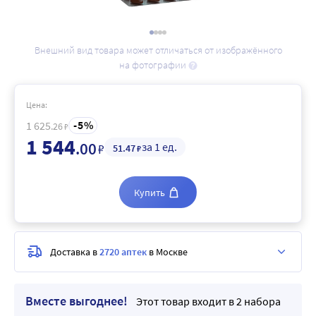
Внешний вид товара может отличаться от изображённого
на фотографии
Цена:
5
1 625
.26
₽
1 544
.00
за 1 ед.
₽
51
.47
₽
Купить
Доставка в
2720 аптек
в Москве
Вместе выгоднее!
Этот товар входит в 2 набора