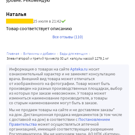
питанием...
Наталья
25 июля в 21:42
Товар соответствует описанию
Все отзывы (110)
главная
витамины и добавки
бады для женщин
элевит второй и третий триместр 30 шт. капсулы массой 1279,1 мг
Информация о товарах на сайте
Apteka.ru
носит
ознакомительный характер и не заменяет консультацию
врача. Внешний вид товара может отличаться
от изображённого на фотографии. Товар может быть
произведен на разных производственных площадках, выбор
из которых при заказе невозможен. У товара может
измениться наименование производителя, а товары
со старым наименованием могут быть в заказе.
Мы не продаем товары на сайте и не доставляем заказы*
на дом. Дистанционная продажа медикаментов (в том числе
с доставкой на дом) в соответствии с
Постановлением
Правительства
может осуществляться аптечной
организацией, имеющей соответствующее разрешение
Росздравнадзора. Мы не нарушаем закон. АО НПК «Катрен»,