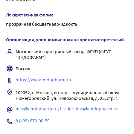
(циклический аденозинмонофосфат и циклический 
гуанозинмоно-фосфат) в тромбоцитах и ткани мозга, 
Лекарственная форма
обладает фибринолитической активностью, уменьшает 
прозрачная бесцветная жидкость.
проницаемость сосудистой стенки и степень риска 
развития кровоизлияний, способствует их 
рассасыванию. Расширяет коронарные сосуды, в остром 
Организация, уполномоченная на принятие претензий
периоде инфаркта миокарда ограничивает величину 
Московский эндокринный завод  ФГУП (ФГУП 
очага некроза, улучшает сократительную способность 
"ЭНДОФАРМ")
сердца и функцию его проводящей системы. При 
повышенном артериальном давлении оказывает 
Россия
гипотензивный эффект. При острых ишемических 
https://www.endopharm.ru
нарушениях мозгового кровообращения уменьшает 
тяжесть неврологической симптоматики, повышает 
109052, г. Москва, вн.тер.г. муниципальный округ 
устойчивость ткани к гипоксии и ишемии.
Нижегородский, ул. Новохохловская, д. 25, стр. 1
Обладает ретинопротекторными свойствами, защищает 
mez@endopharm.ru; l_v_kirillova@endopharm.ru
сетчатку от повреждающего действия света высокой 
интенсивности, способствует рассасыванию 
8 (495) 670-00-50
внутриглазных кровоизлияний, улучшает 
микроциркуляцию глаза.