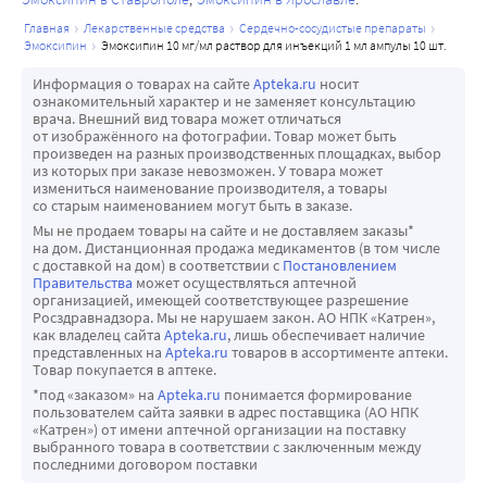
главная
лекарственные средства
сердечно-сосудистые препараты
эмоксипин
эмоксипин 10 мг/мл раствор для инъекций 1 мл ампулы 10 шт.
Информация о товарах на сайте
Apteka.ru
носит
ознакомительный характер и не заменяет консультацию
врача. Внешний вид товара может отличаться
от изображённого на фотографии. Товар может быть
произведен на разных производственных площадках, выбор
из которых при заказе невозможен. У товара может
измениться наименование производителя, а товары
со старым наименованием могут быть в заказе.
Мы не продаем товары на сайте и не доставляем заказы*
на дом. Дистанционная продажа медикаментов (в том числе
с доставкой на дом) в соответствии с
Постановлением
Правительства
может осуществляться аптечной
организацией, имеющей соответствующее разрешение
Росздравнадзора. Мы не нарушаем закон. АО НПК «Катрен»,
как владелец сайта
Apteka.ru
, лишь обеспечивает наличие
представленных на
Apteka.ru
товаров в ассортименте аптеки.
Товар покупается в аптеке.
*под «заказом» на
Apteka.ru
понимается формирование
пользователем сайта заявки в адрес поставщика (АО НПК
«Катрен») от имени аптечной организации на поставку
выбранного товара в соответствии с заключенным между
последними договором поставки