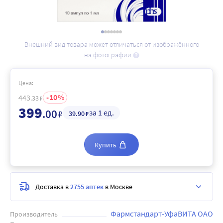
Внешний вид товара может отличаться от изображённого
на фотографии
Цена:
10
443
.33
₽
399
.00
за 1 ед.
₽
39
.90
₽
Купить
Доставка в
2755 аптек
в Москве
Фармстандарт-УфаВИТА ОАО
Производитель