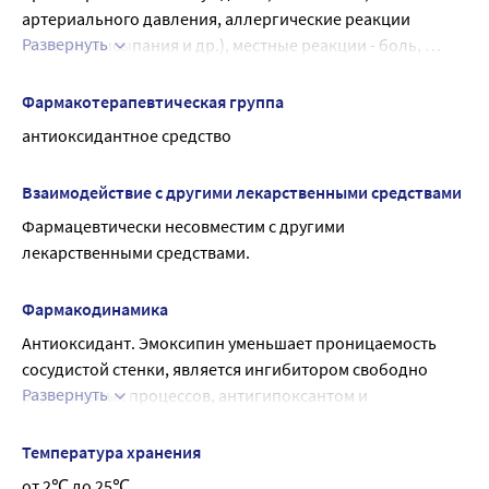
артериального давления, аллергические реакции 
Развернуть
(кожные высыпания и др.), местные реакции - боль, 
жжение, зуд, гиперемия, уплотнение параорбитальных 
тканей (рассасывается самостоятельно).
Фармакотерапевтическая группа
антиоксидантное средство
Взаимодействие с другими лекарственными средствами
Фармацевтически несовместим с другими 
лекарственными средствами.
Фармакодинамика
Антиоксидант. Эмоксипин уменьшает проницаемость 
сосудистой стенки, является ингибитором свободно 
Развернуть
радикальных процессов, антигипоксантом и 
антиоксидантом.
Уменьшает вязкость крови и агрегацию тромбоцитов, 
Температура хранения
повышает содержание циклических нуклеотидов 
от 2℃ до 25℃