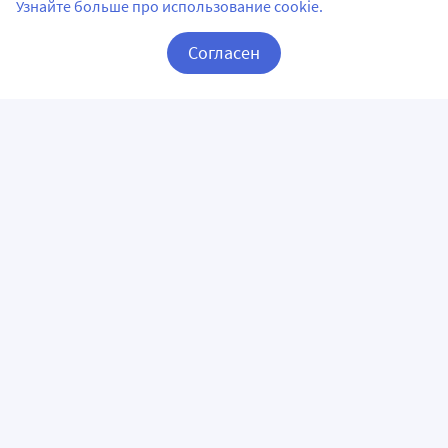
Узнайте больше про использование cookie.
Согласен
Корзина
Вход / Регистрация
ПРИЛОЖЕНИЯ
СЛЕДИТЕ ЗА НАМИ
ГОРЯЧАЯ ЛИНИЯ
О КОМПАНИИ