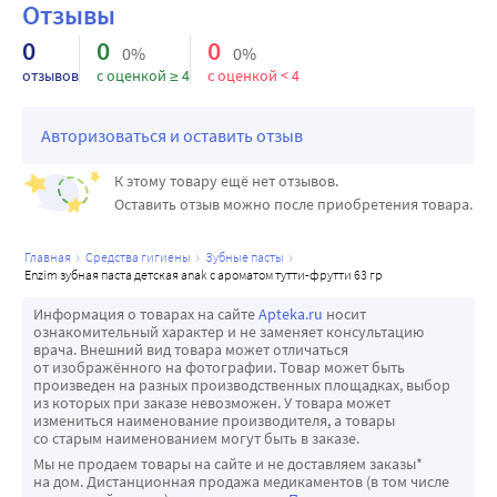
Отзывы
иммунитет полости рта, ксилит и фторид натрия 
0
0
0
снижают риск возникновения кариеса
0%
0%
• Ферменты лактопероксидазной системы:
отзывов
с оценкой ≥ 4
с оценкой < 4
-Глюкозооксидаза - запускает реакцию в полости рта, 
когда расщепляется глюкоза и выделяется активный 
Авторизоваться и оставить отзыв
кислород, который в свою очередь, приводит к мягкому 
К этому товару ещё нет отзывов.
осветлению эмали зубов.
Оставить отзыв можно после приобретения товара.
-Лактопероксидаза - усиливает способность слюны 
предотвращать губительное действие бактерий.
главная
средства гигиены
зубные пасты
-Амилоглюкозидаза - тормозит рост микрофлоры мягких 
enzim зубная паста детская anak с ароматом тутти-фрутти 63 гр
зубных отложений.
Информация о товарах на сайте
Apteka.ru
носит
• Ксилит - защищает зубную эмаль от вредного влияния 
ознакомительный характер и не заменяет консультацию
кислот, вызывающих ее деминерализацию, нормализует 
врача. Внешний вид товара может отличаться
от изображённого на фотографии. Товар может быть
микрофлору слюны, укрепляет эмаль, останавливает 
произведен на разных производственных площадках, выбор
кариес на ранней стадии.
из которых при заказе невозможен. У товара может
измениться наименование производителя, а товары
• Фторид натрия (500 ppm) - оказывает мощное 
со старым наименованием могут быть в заказе.
антибактериальное и восстанавливающее действие. 
Мы не продаем товары на сайте и не доставляем заказы*
Активное вещество снижает способность бактерий 
на дом. Дистанционная продажа медикаментов (в том числе