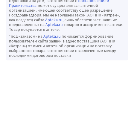
с доставкой на дом) в соответствии с
Постановлением
перерабатывать сахар в кислоту, которая разрушает 
Правительства
может осуществляться аптечной
эмаль.
организацией, имеющей соответствующее разрешение
Росздравнадзора. Мы не нарушаем закон. АО НПК «Катрен»,
Специальные особенности: Не содержит SLS и других 
как владелец сайта
Apteka.ru
, лишь обеспечивает наличие
агрессивных поверхностно-активных веществ (ПАВ), не 
представленных на
Apteka.ru
товаров в ассортименте аптеки.
Товар покупается в аптеке.
пенится.
*под «заказом» на
Apteka.ru
понимается формирование
Результат: чувствительная эмаль зубов очищена
пользователем сайта заявки в адрес поставщика (АО НПК
«Катрен») от имени аптечной организации на поставку
выбранного товара в соответствии с заключенным между
последними договором поставки