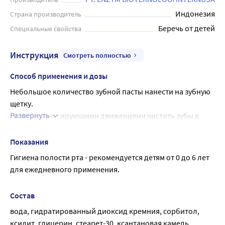
Индонезия
Страна производитель
Беречь от детей
Специальные свойства
Инструкция
Смотреть полностью
Способ применения и дозы
Небольшое количество зубной пасты нанести на зубную 
щетку.
Развернуть
Легкими, массирующими движениями чистить зубы в 
течение 3 минут.
После применения необходимо прополоскать полость 
Показания
рта.
Гигиена полости рта - рекомендуется детям от 0 до 6 лет 
Детям рекомендуется чистить зубы пастами, состав 
для ежедневного применения.
которых соответствует возрасту.
Важно: дети дошкольного возраста должны чистить зубы 
Состав
под контролем взрослых.
вода, гидратированный диоксид кремния, сорбитол, 
Рекомендуется использовать 2-3 раза в день.
ксилит, глицерин, стеарет-30, ксантановая камедь, 