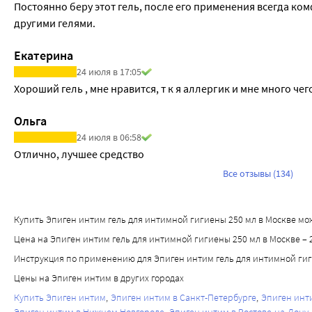
Постоянно беру этот гель, после его применения всегда комф
другими гелями.
Екатерина
24 июля в 17:05
Хороший гель , мне нравится, т к я аллергик и мне много чег
Ольга
24 июля в 06:58
Отлично, лучшее средство 
Все отзывы (134)
Купить Эпиген интим гель для интимной гигиены 250 мл в Москве можно
Цена на Эпиген интим гель для интимной гигиены 250 мл в Москве – 
Инструкция по применению для Эпиген интим гель для интимной ги
Цены на Эпиген интим в других городах
Купить Эпиген интим
Эпиген интим в Санкт-Петербурге
Эпиген инт