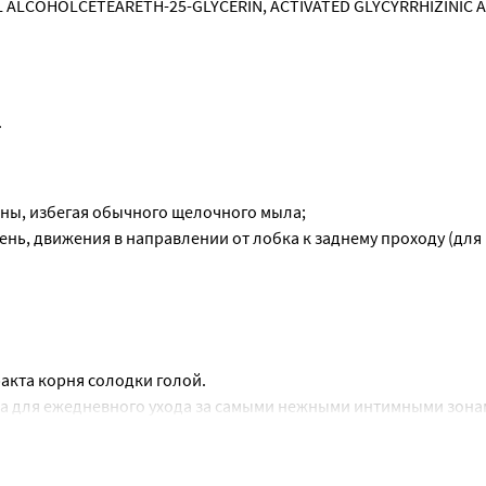
LCOHOLCETEARETH-25-GLYCERIN, ACTIVATED GLYCYRRHIZINIC ACI
.
ены, избегая обычного щелочного мыла;
день, движения в направлении от лобка к заднему проходу (для
мягким, движения промокательные;
ся под душем, не стоит купаться в бассейнах, водоемах;
 не оставлять во влагалище более 4 часов;
акта корня солодки голой.
и уделять особое внимание интимной гигиене.
а для ежедневного ухода за самыми нежными интимными зонам
ую кислоту, получаемую из корня растительного сырья (экстр
т молочная кислота.