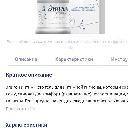
Внешний вид товара может отличаться от изображённого на фотогр
Описание
Характеристики
Инстру
Краткое описание
Эпиген интим – это гель для интимной гигиены, который с
кожу, снимает дискомфорт (раздражение) после эпиляции, с
гигиены. Гель предназначен для ежедневного использовани
– идеальное средство для избежания дискомфорта и поддер
Показать всё
Характеристики