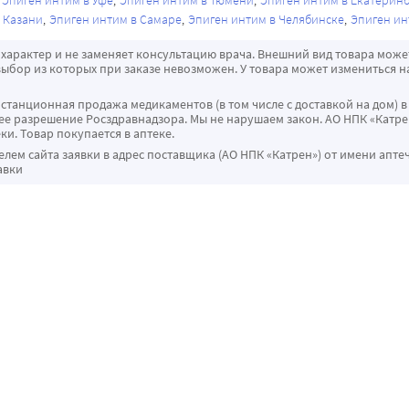
Эпиген интим в Уфе
Эпиген интим в Тюмени
Эпиген интим в Екатеринб
 Казани
Эпиген интим в Самаре
Эпиген интим в Челябинске
Эпиген ин
характер и не заменяет консультацию врача. Внешний вид товара може
ыбор из которых при заказе невозможен. У товара может измениться н
истанционная продажа медикаментов (в том числе с доставкой на дом) в
 разрешение Росздравнадзора. Мы не нарушаем закон. АО НПК «Катрен
ки. Товар покупается в аптеке.
ем сайта заявки в адрес поставщика (АО НПК «Катрен») от имени апте
авки