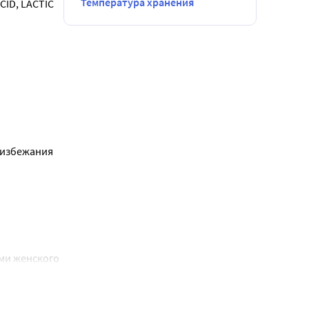
Температура хранения
D, LACTIC 
 избежания 
и женского 
акт корня 