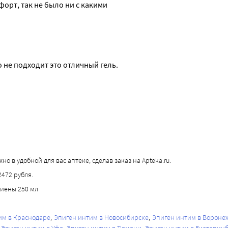
орт, так не было ни с какими 
о не подходит это отличный гель.
 в удобной для вас аптеке, сделав заказ на Apteka.ru.
2472 рубля.
гиены 250 мл
им в Краснодаре
Эпиген интим в Новосибирске
Эпиген интим в Вороне