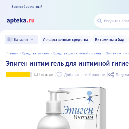
Звонок бесплатный
Лекарственные средства
Витамины и бад
Каталог
главная
средства гигиены
средства для интимной гигиены
эпиген интим
Эпиген интим гель для интимной гигие
Добавить в избранное
Подели
(
134
отзыва)