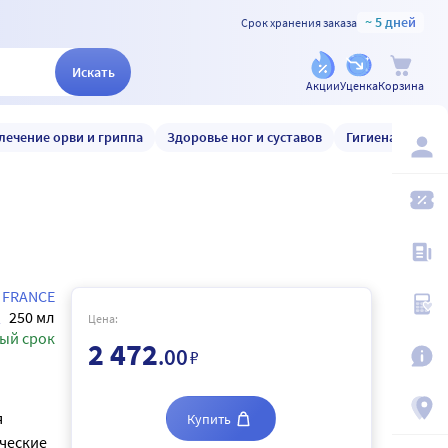
~ 5 дней
Срок хранения заказа
Искать
Акции
Уценка
Корзина
лечение орви и гриппа
Здоровье ног и суставов
Гигиена и уход
 FRANCE
250 мл
Цена:
ый срок
2 472
.00
₽
я
Купить
ческие