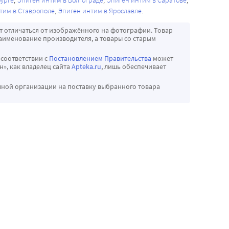
урге
Эпиген интим в Волгограде
Эпиген интим в Саратове
тим в Ставрополе
Эпиген интим в Ярославле
т отличаться от изображённого на фотографии. Товар
аименование производителя, а товары со старым
 соответствии с
Постановлением Правительства
может
», как владелец сайта
Apteka.ru
, лишь обеспечивает
чной организации на поставку выбранного товара