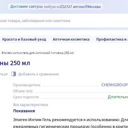
Доставим
завтра
в любую из
2727 аптек
в
Москва
Красота и базовый уход
Аптечная косметика
Профилактика и 
Эпиген интим гель для интимной гигиены 250 мл
ны 250 мл
ться
Добавить к сравнению
CHEMIGROUP
Производитель
Объем (мл)
Длительн
Срок годности
Все характеристики
Показания
Эпиген Интим Гель рекомендуется к использованию: Дл
ежедневных гигиенических процедур (особенно в крити