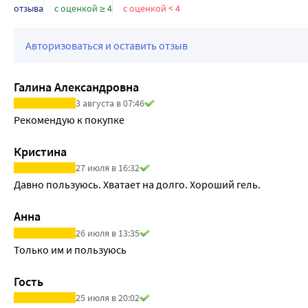
иммунитета беременной женщины.
отзыва
с оценкой ≥ 4
с оценкой < 4
Авторизоваться и оставить отзыв
Галина Александровна
3 августа в 07:46
Рекомендую к покупке
Кристина
27 июля в 16:32
Давно пользуюсь. Хватает на долго. Хороший гель.
Анна
26 июля в 13:35
Только им и пользуюсь 
Гость
25 июля в 20:02