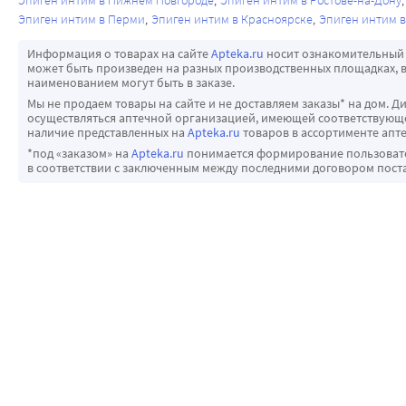
Эпиген интим в Нижнем Новгороде
Эпиген интим в Ростове-на-Дону
Эпиген интим в Перми
Эпиген интим в Красноярске
Эпиген интим в
Информация о товарах на сайте
Apteka.ru
носит ознакомительный 
может быть произведен на разных производственных площадках, в
наименованием могут быть в заказе.
Мы не продаем товары на сайте и не доставляем заказы* на дом. Д
осуществляться аптечной организацией, имеющей соответствующее
наличие представленных на
Apteka.ru
товаров в ассортименте апте
*под «заказом» на
Apteka.ru
понимается формирование пользовател
в соответствии с заключенным между последними договором пост