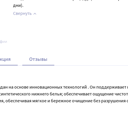
дни).
Свернуть
афии
кция
Отзывы
оздан на основе инновационных технологий . Он поддерживает
интетического нижнего белья; обеспечивает ощущение чистоты 
я, обеспечивая мягкое и бережное очищение без разрушения с
жания здоровья интимных органов.  Объем флакона – 250 мл.