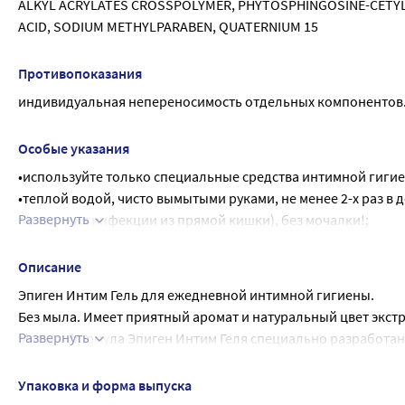
ALKYL ACRYLATES CROSSPOLYMER, PHYTOSPHINGOSINE-CETYL A
ACID, SODIUM METHYLPARABEN, QUATERNIUM 15
Противопоказания
индивидуальная непереносимость отдельных компонентов
Особые указания
•используйте только специальные средства интимной гиги
•теплой водой, чисто вымытыми руками, не менее 2-х раз в 
Развернуть
попадания инфекции из прямой кишки), без мочалки!;
•гелем можно мыть только кожу вокруг входа во влагалище;
•полотенце должно быть строго индивидуальным, чистым, 
Описание
•в дни менструации не следует принимать ванну, лучше мыть
Эпиген Интим Гель для ежедневной интимной гигиены.
•прокладки следует менять не менее 4-5 раз в сутки, тампон
Без мыла. Имеет приятный аромат и натуральный цвет экстр
•во время менструации лучше избегать половых контактов 
Развернуть
Мягкая формула Эпиген Интим Геля специально разработан
тела с учетом физиологических особенностей.
Эпиген Интим Гель содержит активированную глицирризинов
Упаковка и форма выпуска
солодки). Дополнительно в состав Эпиген Интим Геля входи