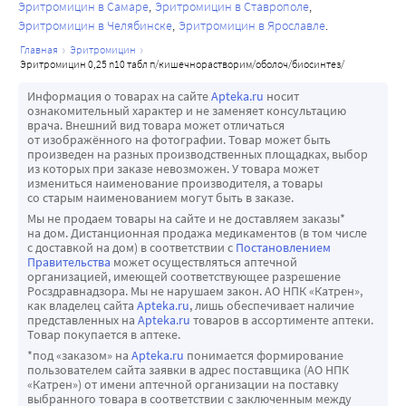
Эритромицин в Самаре
Эритромицин в Ставрополе
Эритромицин в Челябинске
Эритромицин в Ярославле
главная
эритромицин
эритромицин 0,25 n10 табл п/кишечнорастворим/оболоч/биосинтез/
Информация о товарах на сайте
Apteka.ru
носит
ознакомительный характер и не заменяет консультацию
врача. Внешний вид товара может отличаться
от изображённого на фотографии. Товар может быть
произведен на разных производственных площадках, выбор
из которых при заказе невозможен. У товара может
измениться наименование производителя, а товары
со старым наименованием могут быть в заказе.
Мы не продаем товары на сайте и не доставляем заказы*
на дом. Дистанционная продажа медикаментов (в том числе
с доставкой на дом) в соответствии с
Постановлением
Правительства
может осуществляться аптечной
организацией, имеющей соответствующее разрешение
Росздравнадзора. Мы не нарушаем закон. АО НПК «Катрен»,
как владелец сайта
Apteka.ru
, лишь обеспечивает наличие
представленных на
Apteka.ru
товаров в ассортименте аптеки.
Товар покупается в аптеке.
*под «заказом» на
Apteka.ru
понимается формирование
пользователем сайта заявки в адрес поставщика (АО НПК
«Катрен») от имени аптечной организации на поставку
выбранного товара в соответствии с заключенным между