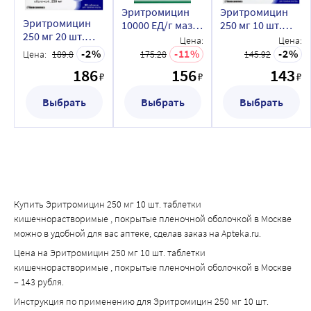
Циметидин ингибирует метаболизм эритромицина, что 
Эритромицин
Эритромицин
может привести к увеличенной плазменной 
Эритромицин
10000 ЕД/г мазь
250 мг 10 шт.
концентрации эритромицина.
250 мг 20 шт.
для наружного
таблетки
Цена:
Цена:
блистер
Эритромицин снижает клиренс зопиклона и, таким 
применения 15
кишечнораствор
2
11
2
Цена:
189.8
175.28
145.92
таблетки
гр
, покрытые
образом, может увеличить фармакодинамические 
186
156
143
кишечнорастворимые
₽
₽
₽
пленочной
эффекты этого препарата.
, покрытые
оболочкой
пленочной
Выбрать
Выбрать
Выбрать
оболочкой
Купить Эритромицин 250 мг 10 шт. таблетки
кишечнорастворимые , покрытые пленочной оболочкой в Москве
можно в удобной для вас аптеке, сделав заказ на Apteka.ru.
Цена на Эритромицин 250 мг 10 шт. таблетки
кишечнорастворимые , покрытые пленочной оболочкой в Москве
– 143 рубля.
Инструкция по применению для Эритромицин 250 мг 10 шт.