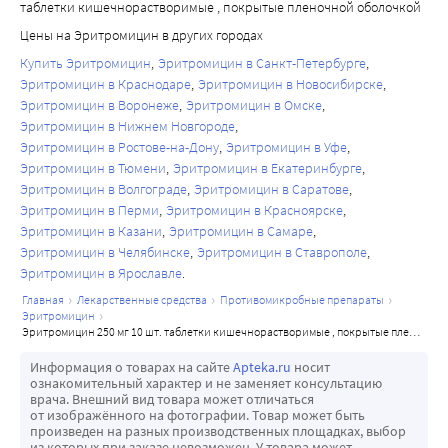
таблетки кишечнорастворимые , покрытые пленочной оболочкой
Цены на Эритромицин в других городах
Купить Эритромицин
Эритромицин в Санкт-Петербурге
Эритромицин в Краснодаре
Эритромицин в Новосибирске
Эритромицин в Воронеже
Эритромицин в Омске
Эритромицин в Нижнем Новгороде
Эритромицин в Ростове-на-Дону
Эритромицин в Уфе
Эритромицин в Тюмени
Эритромицин в Екатеринбурге
Эритромицин в Волгограде
Эритромицин в Саратове
Эритромицин в Перми
Эритромицин в Красноярске
Эритромицин в Казани
Эритромицин в Самаре
Эритромицин в Челябинске
Эритромицин в Ставрополе
Эритромицин в Ярославле
главная
лекарственные средства
противомикробные препараты
эритромицин
эритромицин 250 мг 10 шт. таблетки кишечнорастворимые , покрытые пленочной оболочкой
Информация о товарах на сайте
Apteka.ru
носит
ознакомительный характер и не заменяет консультацию
врача. Внешний вид товара может отличаться
от изображённого на фотографии. Товар может быть
произведен на разных производственных площадках, выбор
из которых при заказе невозможен. У товара может