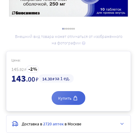
Внешний вид товара может отличаться от изображённого
на фотографии
Цена:
2
145
.92
₽
143
.00
за 1 ед.
₽
14
.30
₽
Купить
Доставка в
2720 аптек
в Москве