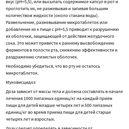
вкус (pH<5,5), или высыпать содержимое капсул в рот и 
проглотить их, не разжевывая и запивая большим 
количеством жидкости (около стакана воды). 
Размельчение, разжевывание микротаблеток или 
добавление их к пище с рН>5,5 приводит к разрушению 
их оболочки, защищающей от действия желудочного 
сока. Это может привести к раннему высвобождению 
ферментов в полости рта, снижению эффективности и 
раздражению слизистых оболочек.
Необходимо убедиться, что во рту не осталось 
микротаблеток.
Муковисцидоз
Доза зависит от массы тела и должна составлять в начале 
лечения 1000 липазных единиц/кг на каждый прием 
пищи для детей младше четырех лет и 500 липазных 
единиц/кг во время приема пищи для детей старше 
четырех лет и взрослых.
Дозу следует определять в зависимости от 