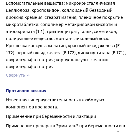
Вспомогательные вещества: микрокристаллическая 
целлюлоза, кросповидон, коллоидный безводный 
диоксид кремния, стеарат магния; пленочное покрытие 
микротаблетки: сополимер метакриловой кислоты и 
этилакрилата (1:1), триэтилцитрат, тальк, симетикон; 
полирующее вещество: монтан-гликолевый воск. 
Крышечка капсулы: желатин, красный оксид железа (Е 
172), черный оксид железа (Е 172), диоксид титана (Е 171), 
лаурилсульфат натрия; корпус капсулы: желатин, 
лаурилсульфат натрия.
Свернуть
Противопоказания
Известная гиперчувствительность к любому из 
компонентов препарата.
Применение при беременности и лактации
Применение препарата Эрмиталь® при беременности и в 