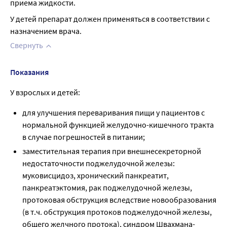
приема жидкости.
У детей препарат должен применяться в соответствии с 
назначением врача.
Свернуть
Показания
У взрослых и детей:
для улучшения переваривания пищи у пациентов с
нормальной функцией желудочно-кишечного тракта
в случае погрешностей в питании;
заместительная терапия при внешнесекреторной
недостаточности поджелудочной железы:
муковисцидоз, хронический панкреатит,
панкреатэктомия, рак поджелудочной железы,
протоковая обструкция вследствие новообразования
(в т.ч. обструкция протоков поджелудочной железы,
общего желчного протока), синдром Швахмана-