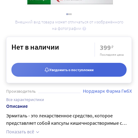
Внешний вид товара может отличаться от изображённого
на фотографии
Нет в наличии
399
₽
Последняя цена
Уведомить о поступлении
Нордмарк Фарма ГмбХ
Производитель
Все характеристики
Описание
Эрмиталь - это лекарственное средство, которое
представляет собой капсулы кишечнорастворимые с
дозировкой 10000 единиц. Они предназначены для
Показать всё
использования при лечении панкреатита, а также других