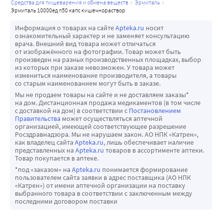
средства для пищеварения и обмена веществ
эрмиталь
эрмиталь 10000ед n50 капс кишечнораствор
Информация о товарах на сайте
Apteka.ru
носит
ознакомительный характер и не заменяет консультацию
врача. Внешний вид товара может отличаться
от изображённого на фотографии. Товар может быть
произведен на разных производственных площадках, выбор
из которых при заказе невозможен. У товара может
измениться наименование производителя, а товары
со старым наименованием могут быть в заказе.
Мы не продаем товары на сайте и не доставляем заказы*
на дом. Дистанционная продажа медикаментов (в том числе
с доставкой на дом) в соответствии с
Постановлением
Правительства
может осуществляться аптечной
организацией, имеющей соответствующее разрешение
Росздравнадзора. Мы не нарушаем закон. АО НПК «Катрен»,
как владелец сайта
Apteka.ru
, лишь обеспечивает наличие
представленных на
Apteka.ru
товаров в ассортименте аптеки.
Товар покупается в аптеке.
*под «заказом» на
Apteka.ru
понимается формирование
пользователем сайта заявки в адрес поставщика (АО НПК
«Катрен») от имени аптечной организации на поставку
выбранного товара в соответствии с заключенным между
последними договором поставки