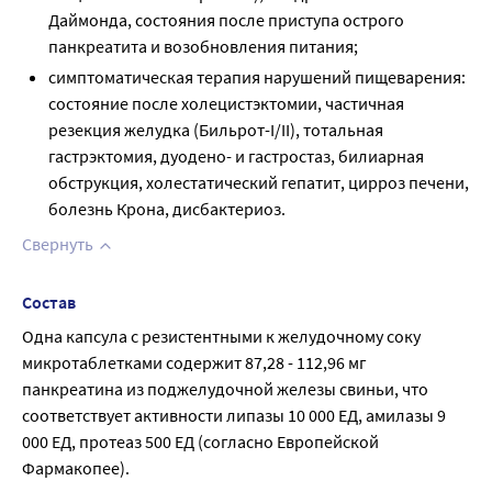
Даймонда, состояния после приступа острого
панкреатита и возобновления питания;
симптоматическая терапия нарушений пищеварения:
состояние после холецистэктомии, частичная
резекция желудка (Бильрот-I/II), тотальная
гастрэктомия, дуодено- и гастростаз, билиарная
обструкция, холестатический гепатит, цирроз печени,
болезнь Крона, дисбактериоз.
Свернуть
Состав
Одна капсула с резистентными к желудочному соку 
микротаблетками содержит 87,28 - 112,96 мг 
панкреатина из поджелудочной железы свиньи, что 
соответствует активности липазы 10 000 ЕД, амилазы 9 
000 ЕД, протеаз 500 ЕД (согласно Европейской 
Фармакопее).