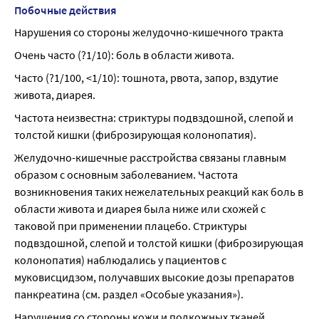
Побочные действия
Нарушения со стороны желудочно-кишечного тракта
Очень часто (?1/10): боль в области живота.
Часто (?1/100, <1/10): тошнота, рвота, запор, вздутие 
живота, диарея.
Частота неизвестна: стриктуры подвздошной, слепой и 
толстой кишки (фиброзирующая колонопатия).
Желудочно-кишечные расстройства связаны главным 
образом с основным заболеванием. Частота 
возникновения таких нежелательных реакций как боль в 
области живота и диарея была ниже или схожей с 
таковой при применении плацебо. Стриктуры 
подвздошной, слепой и толстой кишки (фиброзирующая 
колонопатия) наблюдались у пациентов с 
муковисцидзом, получавших высокие дозы препаратов 
панкреатина (см. раздел «Особые указания»).
Нарушения со стороны кожи и подкожных тканей