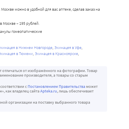
оскве можно в удобной для вас аптеке, сделав заказ на
 Москве – 195 рублей.
ранулы гомеопатические
Эхинацея в Нижнем Новгороде
Эхинацея в Уфе
Эхинацея в Тюмени
Эхинацея в Красноярске
т отличаться от изображённого на фотографии. Товар
аименование производителя, а товары со старым
 соответствии с
Постановлением Правительства
может
», как владелец сайта
Apteka.ru
, лишь обеспечивает
чной организации на поставку выбранного товара