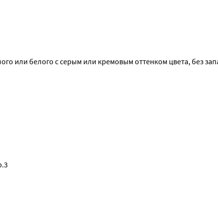
о или белого с серым или кремовым оттенком цвета, без зап
р.3
 врачом.