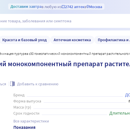
Доставим
завтра
в любую из
2742 аптек
в
Москва
Красота и базовый уход
Аптечная косметика
Профилактика и 
Эхинацея пурпуреа c30 гомеопатический монокомпонентный препарат растительного 
ий монокомпонентный препарат растите
ься
Добавить к сравнению
Д
Бренд
Форма выпуска
Масса (гр)
Длительн
Срок годности
Все характеристики
Показания