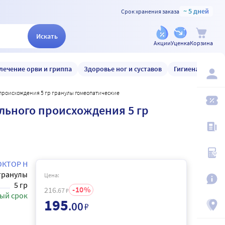
~ 5 дней
Срок хранения заказа
Искать
Акции
Уценка
Корзина
лечение орви и гриппа
Здоровье ног и суставов
Гигиена и уход
происхождения 5 гр гранулы гомеопатические
льного происхождения 5 гр
ОКТОР Н
гранулы
Цена:
5 гр
10
216
.67
₽
ый срок
195
.00
₽