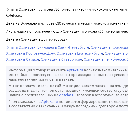
Купить Эхинацея пурпуреа c30 гомеопатический монокомпонентный пр
Apteka.ru.
Цена на Эхинацея пурпуреа c30 гомеопатический монокомпонентный 
Инструкция по применению для Эхинацея пурпуреа c30 гомеопатиче
Цены на Эхинацея в других городах
Купить Эхинацея
Эхинацея в Санкт-Петербурге
Эхинацея в Краснод
Эхинацея в Ростове-на-Дону
Эхинацея в Екатеринбурге
Эхинацея в В
Эхинацея в Самаре
Эхинацея в Ставрополе
Эхинацея в Челябинске
Информация о товарах на сайте
Apteka.ru
носит ознакомительный 
может быть произведен на разных производственных площадках, в
наименованием могут быть в заказе.
Мы не продаем товары на сайте и не доставляем заказы* на дом. Д
осуществляться аптечной организацией, имеющей соответствующее
наличие представленных на
Apteka.ru
товаров в ассортименте апте
*под «заказом» на
Apteka.ru
понимается формирование пользовател
в соответствии с заключенным между последними договором пост