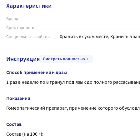
Ключевые симптомы для назначения препарата в комплексн
Характеристики
• сильный антисептик;

• укусы насекомых, змей, воздействие на кожу ядовитых раст
Бренд
• гнойные заболевания.

Срок годности
по 8 гранул 3 раза в день, если не назначено иначе врачо
Хранить в сухом месте, Хранить в за
Специальные свойства
Инструкция
Смотреть полностью
Способ применения и дозы
1 раз в неделю по 8 гранул под язык до полного рассасыван
Показания
Гомеопатический препарат, применение которого обусловл
Состав
Состав (на 100 г):