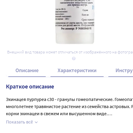
Внешний вид товара может отличаться от изображённого на фотогр
Описание
Характеристики
Инстру
Краткое описание
Эхинацея пурпуреа с30 - гранулы гомеопатические. Гомеопа
многолетнее травянистое растение из семейства астровых. Р
корни эхинацеи в свежем или высушенном виде.

Химический состав:

Показать всё
Эфирное масло, гликозид эхинакозид, алкалоиды, смола, бе