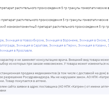
епарат растительного происхождения 5 гр гранулы гомеопатические в М
препарат растительного происхождения 5 гр гранулы гомеопатические в
ский монокомпонентный препарат растительного происхождения 5 гр г
аре
Эхинацея в Новосибирске
Эхинацея в Воронеже
Эхинацея в Омске
олгограде
Эхинацея в Саратове
Эхинацея в Перми
Эхинацея в Казани
Эхинацея в Ярославле
характер и не заменяет консультацию врача. Внешний вид товара може
ыбор из которых при заказе невозможен. У товара может измениться н
истанционная продажа медикаментов (в том числе с доставкой на дом) в
 разрешение Росздравнадзора. Мы не нарушаем закон. АО НПК «Катрен
ки. Товар покупается в аптеке.
ем сайта заявки в адрес поставщика (АО НПК «Катрен») от имени апте
авки