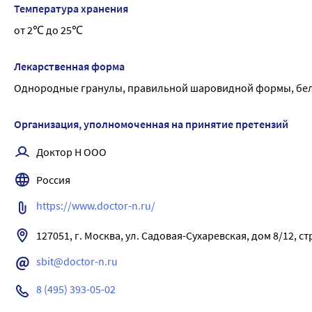
Основные случаи клинического применения
Температура хранения
• флегмонозная ангина;
от 2℃ до 25℃
• ларингит;
• гайморит;
Лекарственная форма
• катаральный ринофарингит;
Однородные гранулы, правильной шаровидной формы, белог
• кровоточивость десен;
• афтозный стоматит;
• трещины на губах с нагноением;
Организация, уполномоченная на принятие претензий
• миндалины пурпурные или черные;
Доктор Н ООО
• фарингит;
• карбункулы;
Россия
• рецидивирующие фурункулы;
https://www.doctor-n.ru/
• пиемия;
• септицемия;
127051, г. Москва, ул. Садовая-Сухаревская, дом 8/12, ст
• послеродовые заболевания;
• головокружения;
sbit@doctor-n.ru
• тупые застойные головные боли;
8 (495) 393-05-02
• озноб, пот.
Перед применением рекомендуется проконсультироваться с