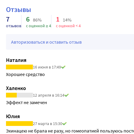
Источники информации:
Отзывы
1. www.vidal.ru
7
6
1
2. Берике В. Materia Medica гомеопатических препаратов. М
86%
14%
отзывов
с оценкой ≥ 4
с оценкой < 4
3. Моррисон Р. Настольный справочник ключевых и подтве
4. Вавилова Н.М. «Гомеопатическая фармакодинамика», - М: Г
Авторизоваться и оставить отзыв
Наталия
16 июня в 17:49
Хорошее средство
Халенко
12 апреля в 16:14
Эффект не замечен
Юлия
27 марта в 15:30
Эхинацею не брала не разу, но гомеопатией пользуюсь пос