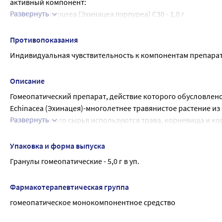
активный компонент:
Развернуть
Echinacea purpurea (Эхинацеа пурпуреа) C30 - 1,0 г
вспомогательный компонент: гранулы сахарные - 100 г.
Противопоказания
Индивидуальная чувствительность к компонентам препара
Описание
Гомеопатический препарат, действие которого обусловлено
Echinacea (Эхинацея)-многолетнее травянистое растение из с
Развернуть
лекарственного сырья используются трава, корневища и ко
Химический состав:
Эфирное масло, гликозид эхинакозид, алкалоиды, смола, б
Упаковка и форма выпуска
Показания
Гранулы гомеопатические - 5,0 г в уп.
Применяется при различных симптомах.
Ключевые симптомы для назначения препарата в комплекс
Фармакотерапевтическая группа
• сильный антисептик;
гомеопатическое монокомпонентное средство
• укусы насекомых, змей, воздействие на кожу ядовитых рас
• гнойные заболевания.