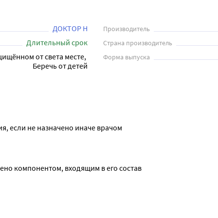
ом лечении:

ений;

ДОКТОР Н
Производитель
Длительный срок
Страна производитель
м. Перед применением рекомендуется проконсультироваться с вр
щищённом от света месте, 
Форма выпуска
Беречь от детей
ия, если не назначено иначе врачом
ено компонентом, входящим в его состав