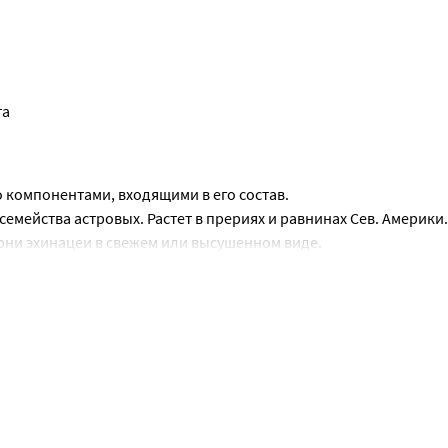
та
 компонентами, входящими в его состав.
емейства астровых. Растет в прериях и равнинах Сев. Америки. 
рни эхинацеи в свежем или высушенном виде.
етанин, инулин, глюкоза, левулоза, фенолкарбоновая кислота.
ном лечении:
тений;