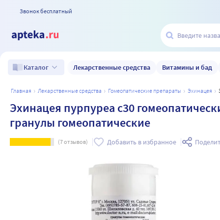
Звонок бесплатный
Лекарственные средства
Витамины и бад
Каталог
главная
лекарственные средства
гомеопатические препараты
эхинацея
Эхинацея пурпуреа c30 гомеопатическ
гранулы гомеопатические
Добавить в избранное
Поделит
(
7
отзывов)