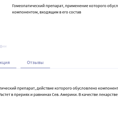
Гомеопатический препарат, применение которого обус
компонентом, входящим в его состав
афии
кция
Отзывы
тический препарат, действие которого обусловлено компонента
астет в прериях и равнинах Сев. Америки. В качестве лекарств
танин, инулин, глюкоза, левулоза, фенолкарбоновая кислота.
