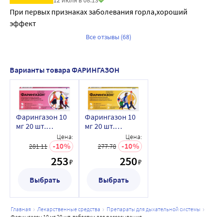
12 июля в 08:13
При первых признаках заболевания горла,хороший 
эффект
Все отзывы (68)
Варианты товара ФАРИНГАЗОН
Фарингазон 10
Фарингазон 10
мг 20 шт.
мг 20 шт.
таблетки для
таблетки для
Цена:
Цена:
рассасывания со
рассасывания
10
10
281.11
277.78
вкусом и
253
250
₽
₽
ароматом
малины
Выбрать
Выбрать
главная
лекарственные средства
препараты для дыхательной системы
фарингазон 10 мг 20 шт. таблетки для рассасывания