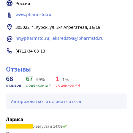
Россия
При появлении симптомов передозировки следует 
прекратить прием препарата и немедленно обратиться к 
www.pharmstd.ru
врачу.
305022  г. Курск, ул. 2-я Агрегатная, 1а/18
hr@pharmstd.ru; leksredstva@pharmstd.ru
(4712)34-03-13
Отзывы
68
67
1
99%
1%
отзывов
с оценкой ≥ 4
с оценкой < 4
Авторизоваться и оставить отзыв
Лариса
5 августа в 14:08