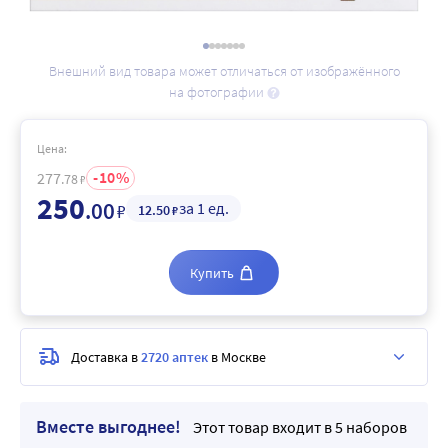
Внешний вид товара может отличаться от изображённого
на фотографии
Цена:
10
277
.78
₽
250
.00
за 1 ед.
₽
12
.50
₽
Купить
Доставка в
2720 аптек
в Москве
Вместе выгоднее!
Этот товар входит в 5 наборов