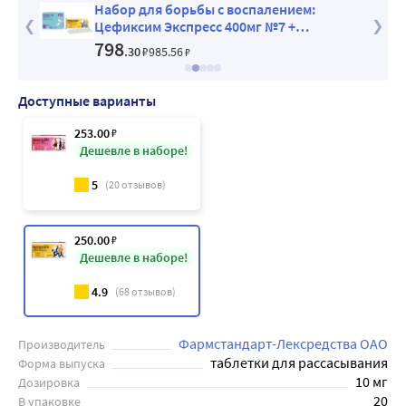
нгазон
Набор для борьбы с воспалением:
Цефиксим Экспресс 400мг №7 +
Фарингазон (ваниль) со скидкой
798
.30
₽
985
.56
₽
Доступные варианты
253
.00
₽
Дешевле в наборе!
5
(
20
отзывов)
250
.00
₽
Дешевле в наборе!
4.9
(
68
отзывов)
Фармстандарт-Лексредства ОАО
Производитель
таблетки для рассасывания
Форма выпуска
10 мг
Дозировка
20
В упаковке