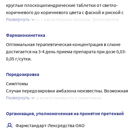
повышенной концентрации внимания и быстроты 
круглые плоскоцилиндрические таблетки от светло-
психомоторных реакций (управление транспортными 
коричневого до коричневого цвета с фаской и риской с 
средствами, работа с движущимися механизмами, работа 
Развернуть
одной стороны, с характерным запахом. Допускается 
диспетчера, оператора).
наличие светлых и темных вкраплений.
Фармакокинетика
Оптимальная терапевтическая концентрация в слюне 
достигается на 3-4 день приема препарата при дозе 0,03-
0,05 г/сутки.
Передозировка
Симптомы
Случаи передозировки амбазона неизвестны. Возможная 
Развернуть
передозировка может привести к симптомам 
дискомфорта со стороны желудочно-кишечного тракта.
Лечение
Организация, уполномоченная на принятие претензий
Антидота нет. При применении чрезмерной дозы 
Фармстандарт-Лексредства ОАО
рекомендуется промывание желудка, симптоматическая 
терапия.