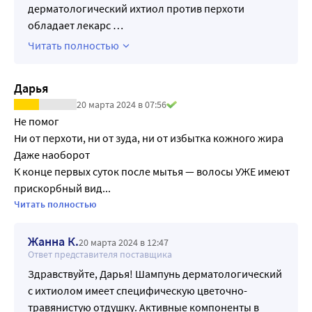
дерматологический ихтиол против перхоти
обладает лекарс
…
Читать полностью
Дарья
20 марта 2024 в 07:56
Не помог

Ни от перхоти, ни от зуда, ни от избытка кожного жира

Даже наоборот

К конце первых суток после мытья — волосы УЖЕ имеют 
прискорбный вид...

Читать полностью
Ещё и запах... Отвратительными дешëвыми бабушечьими 
духами из 2000х годов... 

Жанна К.
20 марта 2024 в 12:47
Которые перебивают аромат духов

Ответ представителя поставщика
Чувствуется весь день на волосах
Здравствуйте, Дарья! Шампунь дерматологический
с ихтиолом имеет специфическую цветочно-
травянистую отдушку. Активные компоненты в