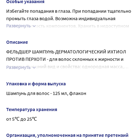
использование.
Особые указания
Избегайте попадания в глаза. При попадании тщательно 
промыть глаза водой. Возможна индивидуальная 
Развернуть
непереносимость компонентов. Хранить в недоступном 
для детей месте.
Противопоказания: возможна индивидуальная 
Описание
непереносимость компонентов. Шампунь не следует 
ФЕЛЬДШЕР ШАМПУНЬ ДЕРМАТОЛОГИЧЕСКИЙ ИХТИОЛ
применять при повышенной чувствительности к 
ПРОТИВ ПЕРХОТИ - для волос склонных к жирности и
отдельным компонентам.
перхоти. Внешний вид и свойства: однородная масса,
Развернуть
коричневого цвета, с лекарственной цветочно-
восстанавливает микробиом кожи головы
травянистой отдушкой Дерматологический шампунь
уменьшает зуд Против чрезмерной сальности и
Упаковка и форма выпуска
Ихтиол против перхоти для жирной кожи головы
крупнопластинчатой перхоти Мягкий шампунь
Шампунь для волос - 125 мл, флакон
коричневого цвета с характерным ихтиоловым
запахом значительно снижает жирность кожи
Температура хранения
головы, уменьшает зуд и количество перхоти,
возвращает волосам и коже головы здоровье и
от 5℃ до 25℃
красоту. Причиной перхоти становится избыточное
выделение себума и изменение
Организация, уполномоченная на принятие претензий