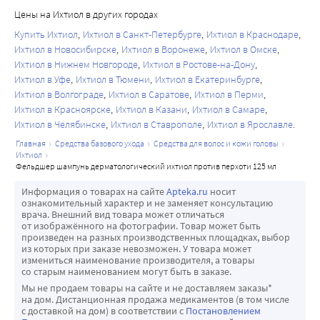
Цены на Ихтиол в других городах
Купить Ихтиол
Ихтиол в Санкт-Петербурге
Ихтиол в Краснодаре
Ихтиол в Новосибирске
Ихтиол в Воронеже
Ихтиол в Омске
Ихтиол в Нижнем Новгороде
Ихтиол в Ростове-на-Дону
Ихтиол в Уфе
Ихтиол в Тюмени
Ихтиол в Екатеринбурге
Ихтиол в Волгограде
Ихтиол в Саратове
Ихтиол в Перми
Ихтиол в Красноярске
Ихтиол в Казани
Ихтиол в Самаре
Ихтиол в Челябинске
Ихтиол в Ставрополе
Ихтиол в Ярославле
главная
средства базового ухода
средства для волос и кожи головы
ихтиол
фельдшер шампунь дерматологический ихтиол против перхоти 125 мл
Информация о товарах на сайте
Apteka.ru
носит
ознакомительный характер и не заменяет консультацию
врача. Внешний вид товара может отличаться
от изображённого на фотографии. Товар может быть
произведен на разных производственных площадках, выбор
из которых при заказе невозможен. У товара может
измениться наименование производителя, а товары
со старым наименованием могут быть в заказе.
Мы не продаем товары на сайте и не доставляем заказы*
на дом. Дистанционная продажа медикаментов (в том числе
с доставкой на дом) в соответствии с
Постановлением