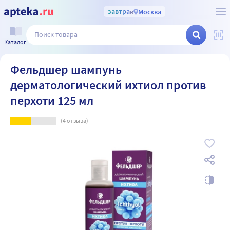
завтра
в
Москва
Каталог
Фельдшер шампунь
дерматологический ихтиол против
перхоти 125 мл
(
4
отзыва)