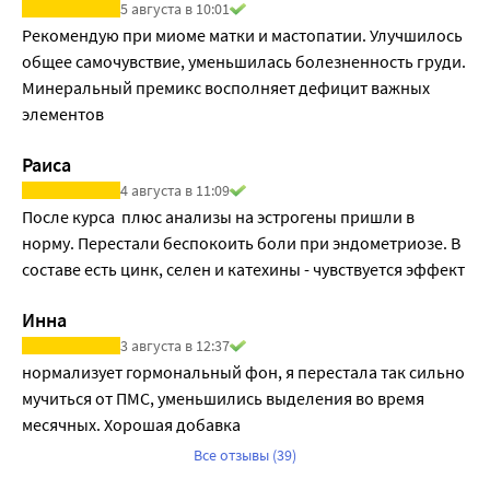
5 августа в 10:01
In Vivo. 2010 July; 24(4): 387-91.
Рекомендую при миоме матки и мастопатии. Улучшилось 
общее самочувствие, уменьшилась болезненность груди. 
Минеральный премикс восполняет дефицит важных 
элементов
Раиса
4 августа в 11:09
После курса  плюс анализы на эстрогены пришли в 
норму. Перестали беспокоить боли при эндометриозе. В 
составе есть цинк, селен и катехины - чувствуется эффект
Инна
3 августа в 12:37
нормализует гормональный фон, я перестала так сильно 
мучиться от ПМС, уменьшились выделения во время 
месячных. Хорошая добавка
Все отзывы (39)