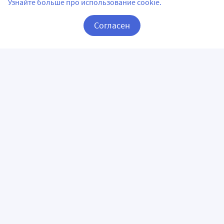
Узнайте больше про использование cookie.
Согласен
Корзина
Вход / Регистрация
ПРИЛОЖЕНИЯ
СЛЕДИТЕ ЗА НАМИ
ГОРЯЧАЯ ЛИНИЯ
О КОМПАНИИ