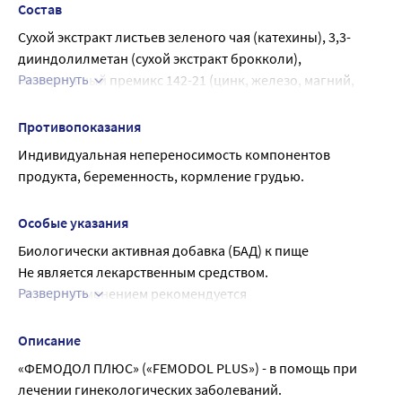
меди, калия, селена). В качестве дополнительного 
Состав
Хорошая переносимость обеспечивает возможность
средства в период лечения и реабилитации пациенткам с 
Сухой экстракт листьев зеленого чая (катехины), 3,3-
длительного приема: 3 мес, перерыв 2 недели, далее 3
гинекологическими заболеваниями.
дииндолилметан (сухой экстракт брокколи), 
мес. Перед применением рекомендуется
Развернуть
минеральный премикс 142-21 (цинк, железо, магний, 
проконсультироваться с врачом.
марганец, медь, калий, селен), микрокристаллическая 
целлюлоза (носитель), оболочка капсулы 
Противопоказания
(гипромеллоза).
Индивидуальная непереносимость компонентов 
Не содержит ГМО.
продукта, беременность, кормление грудью.
Особые указания
Биологически активная добавка (БАД) к пище
Не является лекарственным средством.
Развернуть
Перед применением рекомендуется 
проконсультироваться с врачом.
Описание
«ФЕМОДОЛ ПЛЮС» («FEMODOL PLUS») - в помощь при
лечении гинекологических заболеваний.