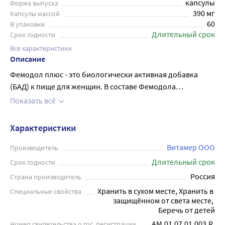
капсулы
Форма выпуска
390 мг
Капсулы массой
60
В упаковке
Длительный срок
Срок годности
Все характеристики
Описание
Фемодол плюс - это биологически активная добавка
(БАД) к пище для женщин. В составе Фемодола
содержится 3,3-дииндолилметан (сухой экстракт
Показать всё
брокколи) - стабильная форма индола, который
метаболизируется в желудке в течение первых минут
Характеристики
контакта с желудочным соком. Таким образом, 3,3-
дииндолилметан обеспечивает основные эффекты
Витамер ООО
Производитель
индола (индол-З-карбинола) в сохранении здоровья
Длительный срок
Срок годности
женской репродуктивной системы (молочная железа,
Россия
Страна производитель
эндометрий, миометрий, шейка матки, яичники).
Хранить в сухом месте, Хранить в 
Специальные свойства
Снижение болезненности молочных желез у пациенток с
защищённом от света месте, 
циклической масталгией на фоне приема 3,3-
Беречь от детей
дииндолилметана подтверждена в результате
АМ.01.07.01.003.R.
Номер свидетельства о гос. регистрации