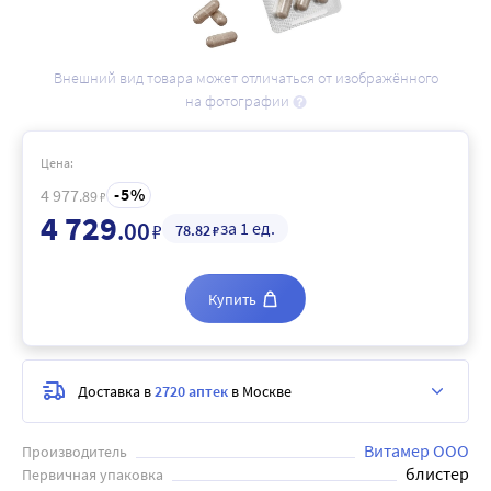
Внешний вид товара может отличаться от изображённого
на фотографии
Цена:
5
4 977
.89
₽
4 729
.00
за 1 ед.
₽
78
.82
₽
Купить
Доставка в
2720 аптек
в Москве
Витамер ООО
Производитель
блистер
Первичная упаковка