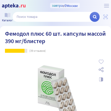
завтра
в
Москве
Каталог
Фемодол плюс 60 шт. капсулы массой
390 мг/блистер
(
39
отзывов)