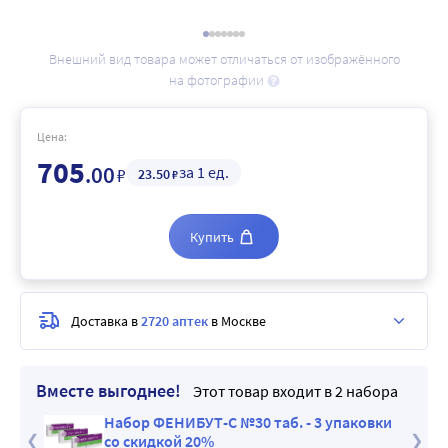
Внешний вид товара может отличаться от изображённого
на фотографии
Цена:
705
.00
за 1 ед.
₽
23
.50
₽
Купить
Доставка в
2720 аптек
в Москве
Вместе выгоднее!
Этот товар входит в 2 набора
ковки
Набор ФЕНИБУТ-С №30 таб. - 3 упаковки
со скидкой 20%