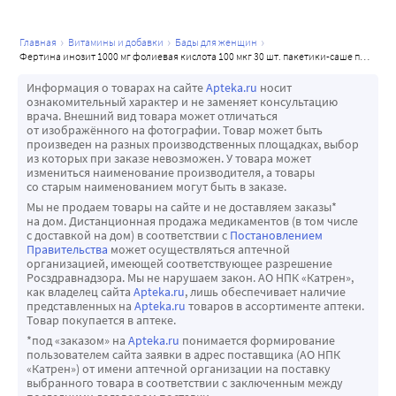
волос, обеспечении нормальной плотности волосяного 
покрова и здорового блеска волос [16].
главная
витамины и добавки
бады для женщин
ФОЛИЕВАЯ КИСЛОТА Фолиевая кислота является 
фертина инозит 1000 мг фолиевая кислота 100 мкг 30 шт. пакетики-саше по 3 г
водорастворимым витамином группы В (витамин В9). 
Информация о товарах на сайте
Apteka.ru
носит
Фолиевая кислота играет важную роль в метаболизме 
ознакомительный характер и не заменяет консультацию
аминокислот, синтезе белка и нуклеиновых кислот 
врача. Внешний вид товара может отличаться
от изображённого на фотографии. Товар может быть
(прежде всего в продукции ДНК и РНК), репарации 
произведен на разных производственных площадках, выбор
хромосом. Поэтому она очень важна для нормального 
из которых при заказе невозможен. У товара может
измениться наименование производителя, а товары
деления клеток и роста тканей. Фолиевая кислота 
со старым наименованием могут быть в заказе.
содержится в зеленых овощах с большими листьями, в 
Мы не продаем товары на сайте и не доставляем заказы*
печени, яйцах и бобовых, при этом, её содержание во 
на дом. Дистанционная продажа медикаментов (в том числе
с доставкой на дом) в соответствии с
Постановлением
фруктах (за исключением апельсинов), мясе и молоке 
Правительства
может осуществляться аптечной
довольно низкое. Во время приготовления пищи почти 
организацией, имеющей соответствующее разрешение
Росздравнадзора. Мы не нарушаем закон. АО НПК «Катрен»,
полностью разрушается до фолатов (90 %) всего за 
как владелец сайта
Apteka.ru
, лишь обеспечивает наличие
несколько минут. При дефиците фолиевой кислоты в 
представленных на
Apteka.ru
товаров в ассортименте аптеки.
Товар покупается в аптеке.
период подготовки к беременности и во время 
*под «заказом» на
Apteka.ru
понимается формирование
беременности может развиться патология яйцеклетки, 
пользователем сайта заявки в адрес поставщика (АО НПК
отслойка плаценты (как частичная, так и абсолютная), 
«Катрен») от имени аптечной организации на поставку
выбранного товара в соответствии с заключенным между
замершая беременность, самопроизвольный аборт 