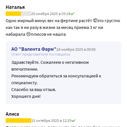
уровня триглицеридов и общего холестерина плазмы, 
Наталья
индекса массы тела и регуляция уровня лептина - 
20 ноября 2025 в 03:18
гормона, контролирующего аппетит [4]. Инозитол может 
Одно жирный минус вес на фертине растёт 🤦это грустно 
оказывать положительное влияние на репродуктивную 
как так я ни разу в жизни за месяц приема 3 кг ни 
функцию женщин. Регулярный прием инозитола может 
набирала 😔плюсов не нашла
способствовать восстановлению менструального цикла 
со спонтанной овуляцией. Инозитол играет важную роль 
АО "Валента Фарм"
24 ноября 2025 в 09:50
в процессе формирования фолликул и качественных 
Ответ представителя поставщика
ооцитов [5]. Применение инозитола в рамках 
Здравствуйте. Сожалеем о негативном
прегравидарной подготовки способствует улучшению 
впечатлении.
исходов вспомогательных репродуктивных технологий 
Рекомендуем обратиться за консультацией к
(ВРТ): снижаются дозы рекомбинантного ФСГ и 
специалисту.
длительность стимуляции, что может снизить риск 
Спасибо за ваш отзыв.
развития синдрома гиперстимуляции яичников; 
Хорошего дня!
возрастает количество ооцитов и эмбрионов хорошего 
качества. У женщин, проходящих повторные циклы 
стимуляции овуляции в протоколах ЭКО, прием 
Алиса
инозитола и фолиевой кислоты позволяет уменьшить 
15 октября 2025 в 12:25
число используемых зрелых ооцитов (за счет снижения 