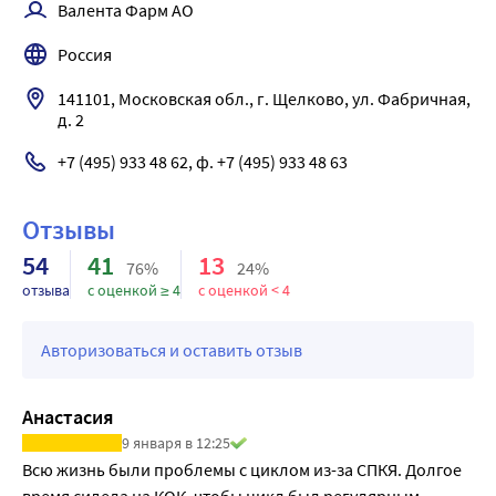
Валента Фарм АО
кДж).
ИНОЗИТ
Россия
Инозит (Мио-Инозитол, Витамин В8) является минорным 
биологически активным компонентом. Инозитол 
141101, Московская обл., г. Щелково, ул. Фабричная, 
д. 2
выполняет функции сигнальной молекулы, 
необходимой для внутриклеточной передачи сигналов 
+7 (495) 933 48 62, ф. +7 (495) 933 48 63
от рецепторов. Инозитол обеспечивает 
функционирование рецепторов половых гормонов, 
Отзывы
инсулина, катехоламинов, тиреотропного гормона (ТТГ) 
и др. Суточная потребность в инозитоле составляет 4-8 
54
41
13
76%
24%
гр. в день. Инозитол может синтезироваться здоровыми 
отзыва
с оценкой ≥ 4
с оценкой < 4
почками человека и поступать с пищей. Наибольшее 
количество инозита содержат цитрусовые, цельные 
Авторизоваться и оставить отзыв
злаки, сухофрукты, арахис, ростки пшеницы, бобы, 
дрожжи, овощная зелень. Фрукты и свежие овощи 
содержат больше инозита, чем замороженные, 
Анастасия
консервированные и термически обработанные 
9 января в 12:25
продукты. При нарушении синтеза, выделения почками 
Всю жизнь были проблемы с циклом из-за СПКЯ. Долгое 
или поступления с пищевыми продуктами происходит 