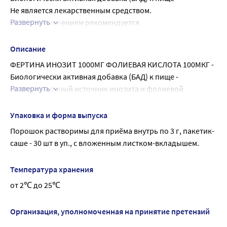
Не является лекарственным средством.
Развернуть
Перед применением рекомендуется 
проконсультироваться с врачом
Описание
ФЕРТИНА ИНОЗИТ 1000МГ ФОЛИЕВАЯ КИСЛОТА 100МКГ - 
Биологически активная добавка (БАД) к пище - 
Развернуть
дополнительный источник инозита и фолиевой 
кислоты.
Фертина может способствовать улучшению 
Упаковка и форма выпуска
репродуктивной функции и коррекции метаболических 
Порошок растворимы для приёма внутрь по 3 г, пакетик-
нарушений у женщин.
саше - 30 шт в уп., с вложенным листком-вкладышем.
Рекомендуемая суточная доза (1 пакетик-саше) 
содержит:
Температура хранения
Инозит 1000 мг
от 2℃ до 25℃
Фолиевая кислота 100 мкг
Пищевая ценность на 1 пакетик-саше: углеводы - 2 г, 
белки - < 0,1 г, жиры - < 0,1 г.
Организация, уполномоченная на принятие претензий
Энергетическая ценность на 1 пакетик-саше: 8 ккал (33 