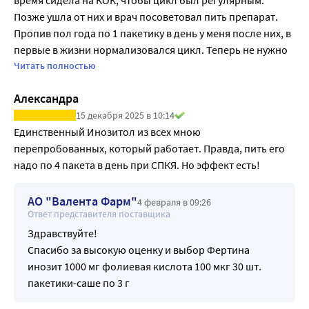
время сидела на КОК, чтобы цикл был регулярным. 
нарушение обмена инозитола. Низкий уровень 
Позже ушла от них и врач посоветовал пить препарат. 
инозитола является одним из факторов развития 
Пропив пол года по 1 пакетику в день у меня после них, в 
синдрома поликистозных яичников (СПКЯ) [1]. Прием 
первые в жизни нормализовался цикл. Теперь не нужно 
инозитола в течение 6 месяцев оказывает 
ничего принимать для регулярного цикла, всё и так 
Читать полностью
положительное влияние на гормональный статус 
нормально функционирует, ура!
Александра
пациенток с СПКЯ - снижается уровень 
лютеинизирующего гормона (ЛГ), нормализуется 
15 декабря 2025 в 10:14
Единственный Инозитол из всех мною 
соотношения ЛГ/ФСГ; отмечается восстановление 
перепробованных, который работает. Правда, пить его 
менструального овуляторного цикла [2,3,4]. Даже если 
надо по 4 пакета в день при СПКЯ. Но эффект есть! 
женщина не планирует беременность в ближайшее 
время, снижение уровня тестостерона на фоне приема 
инозитола способствует уменьшению проявлений 
АО "Валента Фарм"
4 февраля в 09:26
Ответ представителя поставщика
гиперандрогении (гирсутизма, акне, избыточной 
сальности и выпадения волос, андрогенного ожирения). 
Здравствуйте!
Прием инозитола положительно влияет на 
Спасибо за высокую оценку и выбор Фертина
метаболический статус: отмечается значительное 
инозит 1000 мг фолиевая кислота 100 мкг 30 шт.
снижение уровня глюкозы и инсулина натощак; индекса 
пакетики-саше по 3 г
НОМА (показателя инсулинорезистентности), снижение 