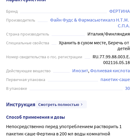
ФЕРТИНА
Бренд
Файн Фудс & Фармасьютикалз Н.Т.М. 
Производитель
С.П.А.
Италия/Финляндия
Страна производитель
Хранить в сухом месте, Беречь от 
Специальные свойства
детей
RU.77.99.88.003.Е.
Номер свидетельства о гос. регистрации
002116.05.18
Инозит
Фолиевая кислота
Действующее вещество
пакетик-саше
Первичная упаковка
30
В упаковке
Инструкция
Смотреть полностью
Способ применения и дозы
Непосредственно перед употреблением растворить 1 
пакетик-саше Фертина в 200 мл воды комнатной 