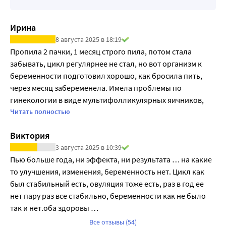
% таких пороков остаются фолатрезистентными. 
Применение инозитола в таких ситуациях может 
Ирина
значительно снизить риск формирования пороков 
8 августа 2025 в 18:19
развития нервной трубки [10,11]. Применение инозитола 
Пропила 2 пачки, 1 месяц строго пила, потом стала 
может оказывать положительное действие и на мужскую 
забывать, цикл регулярнее не стал, но вот организм к 
фертильность. По данным исследований прием 
беременности подготовил хорошо, как бросила пить, 
инозитола способствует восстановлению баланса 
через месяц забеременела. Имела проблемы по 
гонадотропных гормонов у мужчин с идиопатическим 
гинекологии в виде мультифолликулярных яичников, 
бесплодием (значимо снижаются количества ЛГ. ФСГ, 
удлиннения цикла, периодические месяцы были без 
Читать полностью
пролактина, а концентрации Ингибина В (маркера 
овуляции.
сперматогенеза) и тестостерона возрастают) [12]; 
Виктория
качество спермы улучшается (увеличивается 
3 августа 2025 в 10:39
концентрация, общее количество и количество 
Пью больше года, ни эффекта, ни результата … на какие 
прогрессивно подвижных сперматозоидов, улучшаются 
то улучшения, изменения, беременность нет. Цикл как 
морфологические свойства спермы) [13, 14]. Прием 
был стабильный есть, овуляция тоже есть, раз в год ее 
инозитола благоприятно влияет на состояние кожи, 
нет пару раз все стабильно, беременности как не было 
способствует ускорению репаративных процессов в ней 
так и нет.оба здоровы …
[15]. Доказана важная роль инозитола в процессах роста 
Все отзывы (54)