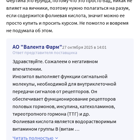
Фертина это ерунда, потому что это просто бад, никак не 
гормональной нагрузки при стимуляции и улучшения 
влияет на яичники, поэтому нужно полагаться на разум, 
качества получаемых ооцитов и эмбрионов) без 
если содержится фолиевая кислота, значит можно ее 
снижения числа клинических беременностей. 
просто купить и просить курсом. Не помогло и вовремя 
Проведенные исследования демонстрируют 
не подумала об этом.
достоверное увеличение частоты наступления 
беременности в различных протоколах ВРТ на фоне 
АО "Валента Фарм"
27 октября 2025 в 14:01
приема инозитола. Причем такие результаты получены и 
Ответ представителя поставщика
у пациенток с СПКЯ, и у женщин с другими причинами 
Здравствуйте. Сожалеем о негативном
нарушения репродуктивных функций [6,7]. Прием 
впечатлении.
инозитола может значительно снизить риск развития 
Инозитол выполняет функции сигнальной
гестационного диабета у беременных высокого риска 
молекулы, необходимой для внутриклеточной
(женщин с ожирением или инсулинорезистентностью) 
передачи сигналов от рецепторов. Он
[8]. Инозитол способен обеспечить защиту эмбриона от 
обеспечивает функционирование рецепторов
гипергликемии, способствует снижению количества 
половых гормонов, инсулина, катехоламинов,
преждевременных родов и рождения детей с 
тиреотропного гормона (ТТГ) и др.
макросомией [9]. Инозитол играет важную роль в 
Фолиевая кислота является водорастворимым
профилактике врожденных пороков развития нервной 
витамином группы В (витам
…
трубки плода, которые в 70 % случаев могут быть 
Читать полностью
предотвращены приемом фолиевой кислоты. Однако 30 