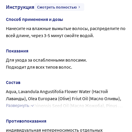
Инструкция
Смотреть полностью
Способ применения и дозы
Нанесите на влажные вымытые волосы, распределите по 
всей длине, через 3-5 минут смойте водой.
Показания
Для ухода за ослабленными волосами.
Подходит для всех типов волос.
Состав
Aqua, Lavandula Angustifolia Flower Water (Настой 
Лаванды), Olea Europaea (Olive) Friut Oil (Масло Оливы), 
Развернуть
Simmondsia Chinensis Seed Oil (Масло Жожоба), Pinus 
Sibirica Seed Oil (Масло Кедрового Ореха),Organic Urtica 
dioica Extract (Органический Экстракт Крапивы), Humulus 
Противопоказания
lupulus (Hops) Cone extract (Экстракт Хмеля), Rosa Canina 
индивидуальная непереносимость отдельных 