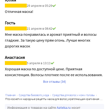
29 апреля в 05:29
Отличная маска!
Гость
21 апреля в 08:42
Мне маска понравилась и аромат приятный и волосы 
гладкие. За такую цену прям огонь. Лучше многих 
дорогих масок
Анастасия
5 апреля в 13:11
Хорошая маска по доступной цене. Приятная 
консистенция. Волосы плотнее после ее использования.
Все отзывы (34)
главная
средства базового ухода
средства для волос и кожи головы
fito косметик народные рецепты маска для волос укрепляющая крапивная 155 мл
Информация о товарах на сайте
Apteka.ru
носит