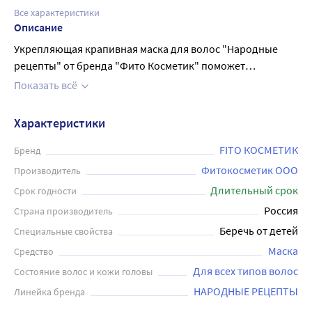
Все характеристики
Описание
Укрепляющая крапивная маска для волос "Народные
рецепты" от бренда "Фито Косметик" поможет
восстановить здоровье ваших волос и избавиться от
Показать всё
проблем с выпадением. Натуральная крапивная маска
эффективно укрепляет и восстанавливает волосы,
Характеристики
делает их густыми, сильными и прочными. Входящие в
состав экстракт шишек хмеля и масло шиповника
FITO КОСМЕТИК
Бренд
глубоко питают и увлажняют, устраняют ломкость и
Фитокосметик ООО
Производитель
сечение, дарят волосам мягкость и шелковистость. В
Длительный срок
Срок годности
результате ваши волосы становятся более блестящими и
Россия
Страна производитель
здоровыми. Рекомендуется использовать 1-2 раза в
Беречь от детей
Специальные свойства
неделю для достижения наилучшего результата. Объем
маски - 155 мл.
Маска
Средство
Для всех типов волос
Состояние волос и кожи головы
НАРОДНЫЕ РЕЦЕПТЫ
Линейка бренда