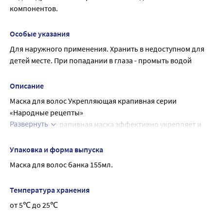
(Rosehip) Fruit Oil (Масло Шиповника), Aloe Vera Extract 
компонентов.
(Экстракт Алоэ-Вера), Glycerin, Behenamidopropyl 
Dimethylamine, Glyceryl Monostearate, Glyceryl Stearate SE, 
Особые указания
Parfum, Lactic Acid, Benzoic Acid, Sorbic Acid, Dehydroacetic 
Для наружного применения. Хранить в недоступном для 
Acid, Benzyl Alcohol.
детей месте. При попадании в глаза - промыть водой
Описание
Маска для волос Укрепляющая крапивная серии 
«Народные рецепты»
Развернуть
Натуральная крапивная маска эффективно укрепляет и 
восстанавливает волосы, делает их густыми, сильными и 
прочными.
Упаковка и форма выпуска
Входящие в состав экстракт шишек хмеля и масло 
Маска для волос банка 155мл.
шиповника глубоко питают и увлажняют, устраняют 
ломкость и сечение, дарят волосам мягкость и 
Температура хранения
шелковистость.
от 5℃ до 25℃