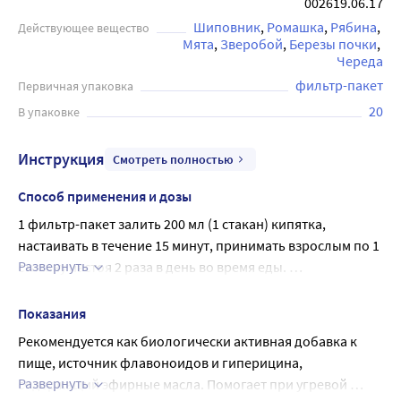
002619.06.17
Шиповник
Ромашка
Рябина
Действующее вещество
Мята
Зверобой
Березы почки
Череда
фильтр-пакет
Первичная упаковка
20
В упаковке
Инструкция
Смотреть полностью
Способ применения и дозы
1 фильтр-пакет залить 200 мл (1 стакан) кипятка, 
настаивать в течение 15 минут, принимать взрослым по 1 
Развернуть
стакану настоя 2 раза в день во время еды. 
Продолжительность приема: 1 месяц. Перед 
применением рекомендуется проконсультироваться с 
Показания
врачом.
Рекомендуется как биологически активная добавка к 
пище, источник флавоноидов и гиперицина, 
Развернуть
содержащий эфирные масла. Помогает при угревой 