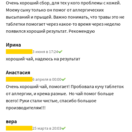
очищению кожи.
Очень хороший сбор, для тех у кого проблемы с кожей. 
Моему сыну только он помог от аллергических 
высыпаний и прыщей. Важно понимать, что травы это не 
таблетки помогает через какое-то время через неделю 
появился хороший результат. Рекомендую
Ирина
3 июня в 17:24
хороший чай, надеюсь на результат
Анастасия
6 апреля в 00:00
Очень хороший чай, помогает! Пробовала кучу таблеток 
от аллергии, и крема разные.  Но чай помог больше 
всего! Руки стали чистые, спасибо большое 
производителям!!!
вера
25 марта в 20:03