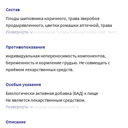
сыпи, прыщах, воспалениях на лице, способствует 
чистоте и здоровью кожи.
Состав
Плоды шиповника коричного, трава зверобоя 
продырявленного, цветки ромашки аптечной, трава 
Развернуть
череды трехраздельной, почки березы повислой, листья 
земляники лесной и мяты перечной, корни одуванчика 
лекарственного, плоды рябины обыкновенной, листья 
Противопоказания
стевии, трава фиалки полевой.
индивидуальная непереносимость компонентов, 
беременность и кормление грудью. Не совмещать с 
приёмом лекарственных средств.
Особые указания
Биологически активная добавка (БАД) к пище
Не является лекарственным средством.
Развернуть
Перед применением рекомендуется 
проконсультироваться с врачом.
Описание