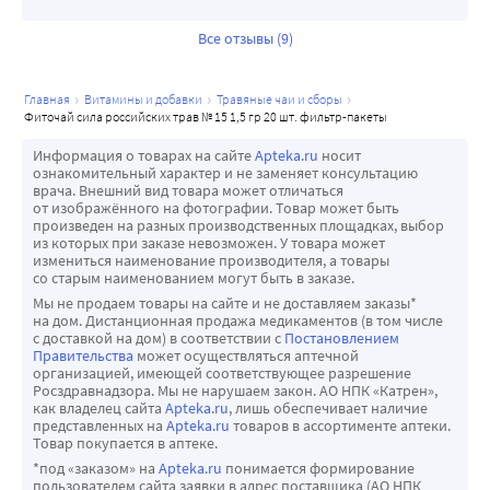
Все отзывы (9)
главная
витамины и добавки
травяные чаи и сборы
фиточай сила российских трав № 15 1,5 гр 20 шт. фильтр-пакеты
Информация о товарах на сайте
Apteka.ru
носит
ознакомительный характер и не заменяет консультацию
врача. Внешний вид товара может отличаться
от изображённого на фотографии. Товар может быть
произведен на разных производственных площадках, выбор
из которых при заказе невозможен. У товара может
измениться наименование производителя, а товары
со старым наименованием могут быть в заказе.
Мы не продаем товары на сайте и не доставляем заказы*
на дом. Дистанционная продажа медикаментов (в том числе
с доставкой на дом) в соответствии с
Постановлением
Правительства
может осуществляться аптечной
организацией, имеющей соответствующее разрешение
Росздравнадзора. Мы не нарушаем закон. АО НПК «Катрен»,
как владелец сайта
Apteka.ru
, лишь обеспечивает наличие
представленных на
Apteka.ru
товаров в ассортименте аптеки.
Товар покупается в аптеке.
*под «заказом» на
Apteka.ru
понимается формирование
пользователем сайта заявки в адрес поставщика (АО НПК