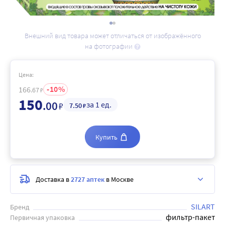
Внешний вид товара может отличаться от изображённого
на фотографии
Цена:
10
166
.67
₽
150
.00
за 1 ед.
₽
7
.50
₽
Купить
Доставка в
2727 аптек
в Москве
SILART
Бренд
фильтр-пакет
Первичная упаковка