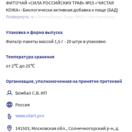
ФИТОЧАЙ «СИЛА РОССИЙСКИХ ТРАВ» №15 «ЧИСТАЯ 
КОЖА» -Биологически активная добавка к пище (БАД)
Развернуть
Фиточай «Сила Российских Трав» №15 «Чистая кожа» - 
натуральный растительный продукт, специально 
разработанный для поддержания здорового состояния 
Упаковка и форма выпуска
кожи. Благодаря противовоспалительным, очищающим 
Фильтр-пакеты массой 1,5 г - 20 штук в упаковке.
и укрепляющим свойствам трав, чай помогает 
справляться с высыпаниями, прыщами и раздражениями, 
Температура хранения
улучшает кровообращение и обмен веществ, выводит 
от 2℃ до 25℃
токсины и нормализует состояние кожных покровов.
Активные компоненты:ингредиенты:
Шиповник обладает поливитаминным, противоотечным 
Организация, уполномоченная на принятие претензий
и кровоочистительным действием, повышает защитные 
Бомбал С.В. ИП
силы организма. Зверобой является регулятором 
внутриклеточных реакций, улучшает обмен веществ, 
Россия
способствует восстановлению кожи. Ромашка 
www.silart.pro
успокаивает кожу, снимает раздражения, ускоряет 
регенерацию кожных покровов.
141503, Московская обл., Солнечногорский р-н, д. 
Череда уменьшает кожные проявления (прыщи, 