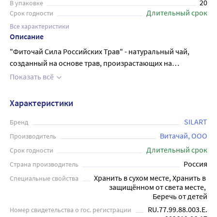
20
В упаковке
Длительный срок
Срок годности
Все характеристики
Описание
"Фиточай Сила Российских Трав" - натуральный чай,
созданный на основе трав, произрастающих на
территории России. Он помогает справиться с
Показать всё
аллергическими проявлениями, уменьшает
воспалительные процессы в организме и укрепляет
Характеристики
иммунную систему. Чай содержит в своем составе такие
травы, как крапива, зверобой, липа, ромашка и многие
SILART
Бренд
другие, которые благотворно влияют на организм
Витачай, ООО
Производитель
человека. Кроме того, филmтр-пакеты, с помощью
Длительный срок
Срок годности
которых должен завариваться чай, обеспечивают
Россия
Страна производитель
быстрое и удобное приготовление напитка. В пачке
Хранить в сухом месте, Хранить в 
Специальные свойства
содержится 1.5 20 фильтр-пакетов."
защищённом от света месте, 
Беречь от детей
RU.77.99.88.003.Е.
Номер свидетельства о гос. регистрации