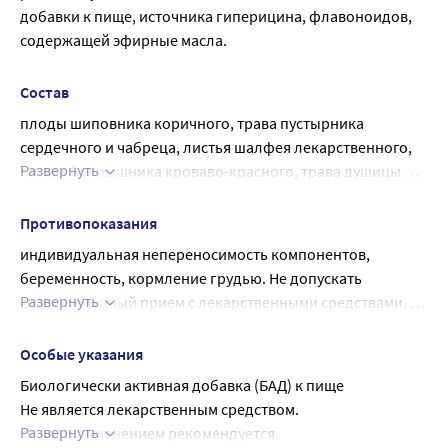
добавки к пище, источника гиперицина, флавоноидов, 
содержащей эфирные масла.
Состав
плоды шиповника коричного, трава пустырника 
сердечного и чабреца, листья шалфея лекарственного, 
Развернуть
плоды боярышника кроваво-красного, трава душицы 
обыкновенной и зверобоя продырявленного, цветки 
календулы лекарственной, трава кипрея узколистного, 
Противопоказания
листья стевии.
индивидуальная непереносимость компонентов, 
беременность, кормление грудью. Не допускать 
Развернуть
одновременный прием с лекарственными средствами. 
Перед применением рекомендуется 
проконсультироваться с врачом.
Особые указания
Биологически активная добавка (БАД) к пище
Не является лекарственным средством.
Развернуть
Перед применением рекомендуется 