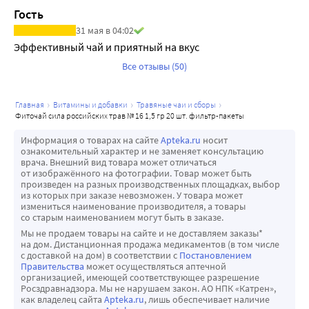
Гость
Календула снижает рефлекторную возбудимость, 
улучшает память, нормализует сон.
31 мая в 04:02
Кипрей применяется при головных болях и бессоннице.
Эффективный чай и приятный на вкус
Стевия улучшает работу сердечно-сосудистой и 
Все отзывы (50)
иммунной систем, а также щитовидной железы, почек, 
печени, селезенки. Одно из наиболее ценных растений, 
главная
витамины и добавки
травяные чаи и сборы
способствует повышению биоэнергетических 
фиточай сила российских трав № 16 1,5 гр 20 шт. фильтр-пакеты
возможностей человека, позволяющее вести активный 
Информация о товарах на сайте
Apteka.ru
носит
образ жизни до глубокой старости.
ознакомительный характер и не заменяет консультацию
Сочетание компонентов именно в пропорции, входящей 
врача. Внешний вид товара может отличаться
от изображённого на фотографии. Товар может быть
в состав, пользуется в народе заслуженным авторитетом 
произведен на разных производственных площадках, выбор
как лечебное травяное средство и позволяет нам 
из которых при заказе невозможен. У товара может
измениться наименование производителя, а товары
гарантировать Вам полный успех в случае длительного и 
со старым наименованием могут быть в заказе.
правильного применения. В состав фиточая вошли 
Мы не продаем товары на сайте и не доставляем заказы*
на дом. Дистанционная продажа медикаментов (в том числе
только съедобные, приятные на вкус и полезные для
с доставкой на дом) в соответствии с
Постановлением
Правительства
может осуществляться аптечной
организацией, имеющей соответствующее разрешение
Росздравнадзора. Мы не нарушаем закон. АО НПК «Катрен»,
как владелец сайта
Apteka.ru
, лишь обеспечивает наличие