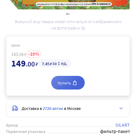
Внешний вид товара может отличаться от изображённого
на фотографии
Цена:
10
165
.56
₽
149
.00
за 1 ед.
₽
7
.45
₽
Купить
Доставка в
2720 аптек
в Москве
SILART
Бренд
фильтр-пакет
Первичная упаковка