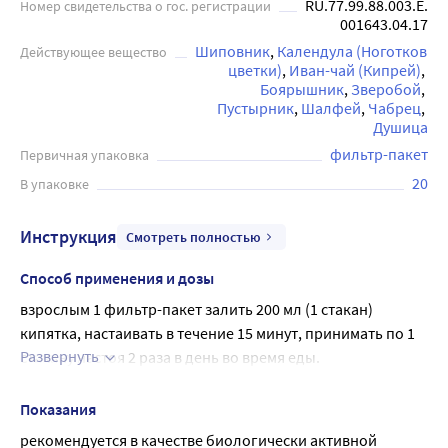
RU.77.99.88.003.Е.
Номер свидетельства о гос. регистрации
001643.04.17
Шиповник
Календула (Ноготков 
Действующее вещество
цветки)
Иван-чай (Кипрей)
Боярышник
Зверобой
Пустырник
Шалфей
Чабрец
Душица
фильтр-пакет
Первичная упаковка
20
В упаковке
Инструкция
Смотреть полностью
Способ применения и дозы
взрослым 1 фильтр-пакет залить 200 мл (1 стакан) 
кипятка, настаивать в течение 15 минут, принимать по 1 
Развернуть
стакану настоя 2 раза в день во время еды.
Продолжительность приема – 1 месяц.
Показания
рекомендуется в качестве биологически активной 