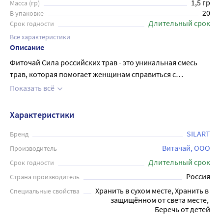
1,5 гр
Масса (гр)
20
В упаковке
Длительный срок
Срок годности
Все характеристики
Описание
Фиточай Сила российских трав - это уникальная смесь
трав, которая помогает женщинам справиться с
неприятными симптомами менопаузы. В составе чая
Показать всё
содержатся такие полезные растения, как шиповник,
боярышник, зверобой, пустырник и многие другие.
Характеристики
Фиточай облегчает состояние женщин в климатический
период, нормализует сердечный ритм и артериальное
SILART
Бренд
давление, улучшает сон и общее самочувствие. Чай
Витачай, ООО
Производитель
упакован в пакетики, которые очень удобно
Длительный срок
Срок годности
использовать. Достаточно залить горячей водой,
Россия
Страна производитель
настоять несколько минут и можно наслаждаться
Хранить в сухом месте, Хранить в 
Специальные свойства
вкусным и полезным напитком.
защищённом от света месте, 
Беречь от детей