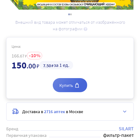
Внешний вид товара может отличаться от изображённого
на фотографии
Цена:
10
166
.67
₽
150
.00
за 1 ед.
₽
7
.50
₽
Купить
Доставка в
2716 аптек
в Москве
SILART
Бренд
фильтр-пакет
Первичная упаковка