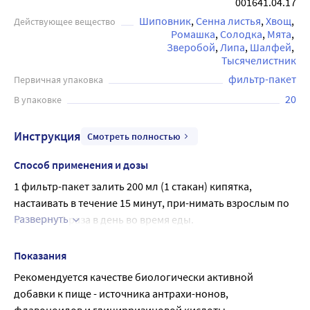
001641.04.17
образ жизни и заботящихся о своём здоровье.
Шиповник
Сенна листья
Хвощ
Действующее вещество
Ромашка
Солодка
Мята
Зверобой
Липа
Шалфей
Тысячелистник
фильтр-пакет
Первичная упаковка
20
В упаковке
Инструкция
Смотреть полностью
Способ применения и дозы
1 фильтр-пакет залить 200 мл (1 стакан) кипятка, 
настаивать в течение 15 минут, при-нимать взрослым по 
Развернуть
1 стакану 2 раза в день во время еды.
Продолжительность приема – 2-3 недели.
Показания
Рекомендуется качестве биологически активной 
добавки к пище - источника антрахи-нонов, 