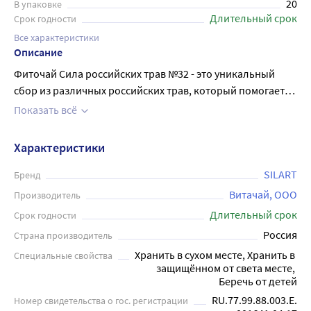
20
В упаковке
Длительный срок
Срок годности
Все характеристики
Описание
Фиточай Сила российских трав №32 - это уникальный
сбор из различных российских трав, который помогает
очистить организм от шлаков и токсинов. Травы,
Показать всё
входящие в состав эффективно используются для
очищения организма. Фиточай способствует выводу из
Характеристики
организма побочных продуктов жизнедеятельности и
токсинов, обладает слабительным,
SILART
Бренд
противовоспалительным и бактерицидным действием,
Витачай, ООО
Производитель
расслабляет гладкую мускулатуру внутренних органов,
Длительный срок
Срок годности
устраняет спазмы. Каждый пакетик содержит 1,5 грамма
Россия
Страна производитель
растительного сырья - 20 штук фильтр-пакетов в
Хранить в сухом месте, Хранить в 
Специальные свойства
упаковке, для удобства заваривания. Фиточай
защищённом от света месте, 
рекомендуется употреблять взрослым по 1 стакану 2 раза
Беречь от детей
в день во время еды. Продолжительность приема – 2-3
RU.77.99.88.003.Е.
Номер свидетельства о гос. регистрации
недели. Он подходит для людей, ведущих здоровый