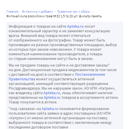
главная
витамины и добавки
травяные чаи и сборы
фиточай сила российских трав № 32 1,5 гр 20 шт. фильтр-пакеты
Информация о товарах на сайте
Apteka.ru
носит
ознакомительный характер и не заменяет консультацию
врача. Внешний вид товара может отличаться
от изображённого на фотографии. Товар может быть
произведен на разных производственных площадках, выбор
из которых при заказе невозможен. У товара может
измениться наименование производителя, а товары
со старым наименованием могут быть в заказе.
Мы не продаем товары на сайте и не доставляем заказы*
на дом. Дистанционная продажа медикаментов (в том числе
с доставкой на дом) в соответствии с
Постановлением
Правительства
может осуществляться аптечной
организацией, имеющей соответствующее разрешение
Росздравнадзора. Мы не нарушаем закон. АО НПК «Катрен»,
как владелец сайта
Apteka.ru
, лишь обеспечивает наличие
представленных на
Apteka.ru
товаров в ассортименте аптеки.
Товар покупается в аптеке.
*под «заказом» на
Apteka.ru
понимается формирование
пользователем сайта заявки в адрес поставщика (АО НПК
«Катрен») от имени аптечной организации на поставку
выбранного товара в соответствии с заключенным между
последними договором поставки