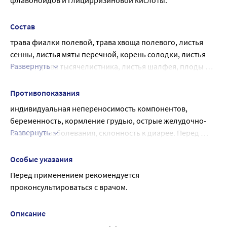
флавоноидов и глицирризиновой кислоты.
Состав
трава фиалки полевой, трава хвоща полевого, листья 
сенны, листья мяты перечной, корень солодки, листья 
Развернуть
стевии, трава тысячелистника, листья шалфея, плоды 
жостера слабительного, плоды шиповника майского, 
плоды можжевельника, трава зверобоя 
Противопоказания
продырявленного, цветки ромашки аптечной, цветки 
индивидуальная непереносимость компонентов, 
липы.
беременность, кормление грудью, острые желудочно-
Развернуть
кишечные заболевания, склонность к диарее. Перед 
применением рекомендуется проконсультироваться с 
врачом.
Особые указания
Перед применением рекомендуется 
проконсультироваться с врачом.
Описание