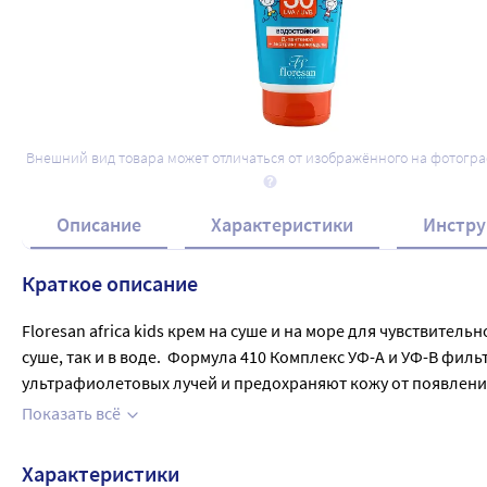
Внешний вид товара может отличаться от изображённого на фотогр
Описание
Характеристики
Инстру
Краткое описание
Floresan africa kids крем на суше и на море для чувствител
суше, так и в воде.  Формула 410 Комплекс УФ-А и УФ-B фи
ультрафиолетовых лучей и предохраняют кожу от появлени
на солнце и после водных процедур. Устойчив к песку и пот
Показать всё
крем повторно после 2-3 купаний. Детям с 3 лет. При поя
Характеристики