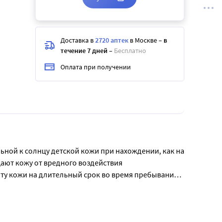
Доставка в
2720 аптек
в Москве
–
в
течение 7 дней
–
Бесплатно
Оплата при получении
льной к солнцу детской кожи при нахождении, как на 
ают кожу от вредного воздействия 
у кожи на длительный срок во время пребывания 
у лица и тела до полного впитывания. Наносите 
едленно прекратить использование.