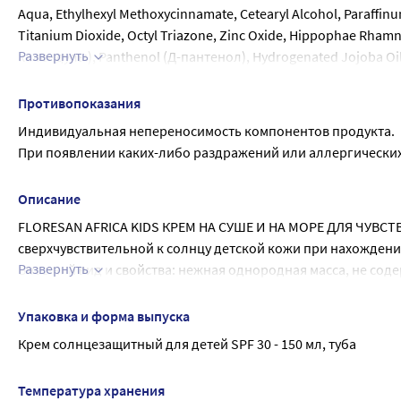
Aqua, Ethylhexyl Methoxycinnamate, Cetearyl Alcohol, Paraffinu
Titanium Dioxide, Octyl Triazone, Zinc Oxide, Hippophae Rhamno
Развернуть
календулы), Panthenol (Д-пантенол), Hydrogenated Jojoba Oi
миндальное), Glyceryl Stearate, Ceteareth-20, Ceteareth-12, Cet
Methylparaben, Ethylparaben, Propylparaben, DMDM Hydantoin
Противопоказания
Индивидуальная непереносимость компонентов продукта.
При появлении каких-либо раздражений или аллергически
Описание
FLORESAN AFRICA KIDS КРЕМ НА СУШЕ И НА МОРЕ ДЛЯ ЧУВСТ
сверхчувствительной к солнцу детской кожи при нахождении, 
Развернуть
Внешний вид и свойства: нежная однородная масса, не сод
Формула 410
Комплекс УФ-А и УФ-B фильтров, Д-пантенол и календула 
Упаковка и форма выпуска
ультрафиолетовых лучей и предохраняют кожу от появлени
Крем солнцезащитный для детей SPF 30 - 150 мл, туба
Водостойкая формула обеспечивает защиту кожи на длител
Устойчив к песку и поту.
Температура хранения
Содержит бензофенон - солнцезащитный химический фильтр