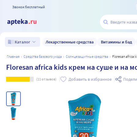
Звонок бесплатный
Лекарственные средства
Витамины и бад
Каталог
главная
средства базового ухода
солнцезащитные средства
Floresan afric
Floresan africa kids крем на суше и на 
Добавить в избранное
Подели
(
11
отзывов)