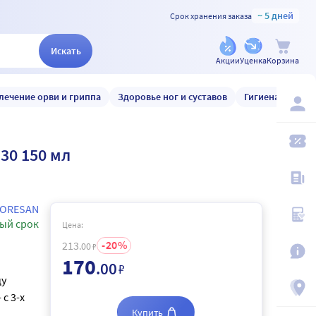
~ 5 дней
Срок хранения заказа
Искать
Акции
Уценка
Корзина
лечение орви и гриппа
Здоровье ног и суставов
Гигиена и уход
 30 150 мл
LORESAN
ый срок
Цена:
20
213
.00
₽
170
.00
₽
цу
с 3-х
Купить