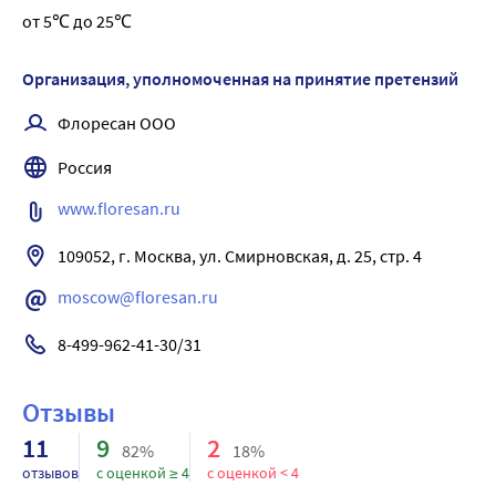
от 5℃ до 25℃
фильтрами ультрафиолета - как вспомогательный санблок.
Организация, уполномоченная на принятие претензий
Флоресан ООО
Россия
www.floresan.ru
109052, г. Москва, ул. Смирновская, д. 25, стр. 4
moscow@floresan.ru
8-499-962-41-30/31
Отзывы
11
9
2
82%
18%
отзывов
с оценкой ≥ 4
с оценкой < 4