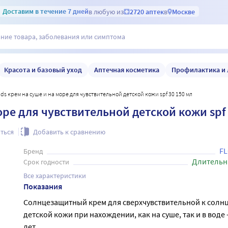
Доставим
в течение 7 дней
в любую из
2720 аптек
в
Москве
Красота и базовый уход
Аптечная косметика
Профилактика и 
a kids крем на суше и на море для чувствительной детской кожи spf 30 150 мл
море для чувствительной детской кожи spf
ться
Добавить к сравнению
F
Бренд
Длительн
Срок годности
Все характеристики
Показания
Солнцезащитный крем для сверхчувствительной к солн
детской кожи при нахождении, как на суше, так и в воде - 
лет