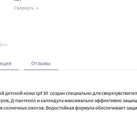
Свернуть
афии
кция
Отзывы
ьной детской кожи spf 30  создан специально для сверхчувствите
льтров, Д-пантенол и календула максимально эффективно защищ
я солнечных ожогов. Водостойкая формула обеспечивает защит
у. Перед принятием солнечных ванн нанести крем на чистую кож
влении каких-либо раздражений или аллергических реакций нем