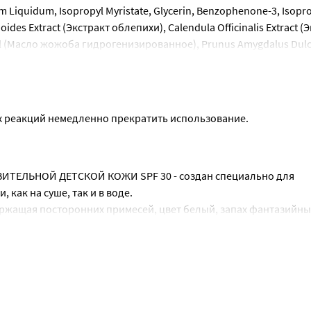
m Liquidum, Isopropyl Myristate, Glycerin, Benzophenone-3, Isoprop
ides Extract (Экстракт облепихи), Calendula Officinalis Extract (Э
l (Масло жожоба гидрогенизированное), Prunus Amygdalus Dulcis
yl Palmitate, PEG-100 Stearate, Ceteareth-6, Parfum, Phenoxyethano
.
х реакций немедленно прекратить использование.
ВИТЕЛЬНОЙ ДЕТСКОЙ КОЖИ SPF 30 - создан специально для 
как на суше, так и в воде.
ержащая посторонних примесей, цвет белый, запах фантазийн
максимально эффективно защищают кожу от вредного воздейств
я солнечных ожогов.
ьный срок во время пребывания на солнце и после водных про
, который используется в санскринах совместно с физическим