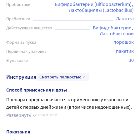
Бифидобактерии (Bifidobacterium)
Пробиотики
вирусного, так и микробного происхождения,
Лактобациллы (Lactobacillus)
хронические заболевания желудочно-кишечного тракта
Лактоза
Пребиотики
(ЖКТ), для восстановления нормофлоры кишечника в
Бифидобактерии
Действующее вещество
период после перенесенных заболеваний, при
Лактобактерии
дисбактериозах различной этиологии. Препарат
порошок
Форма выпуска
предназначается к применению у взрослых и детей с
пакетик
Первичная упаковка
первых дней жизни (в том числе недоношенных) в
соответствии с таблицей назначения. Перед
30
В упаковке
применением рекомендуется проконсультироваться с
врачом.
Инструкция
Смотреть полностью
Способ применения и дозы
Препарат предназначается к применению у взрослых и
детей с первых дней жизни (в том числе недоношенных).
Возрастные дозировки:
Развернуть
взрослым по 2 пакета 3 раза в сутки,
детям в возрасте до 6 месяцев по 1 пакету 2 раза в
Показания
сутки,