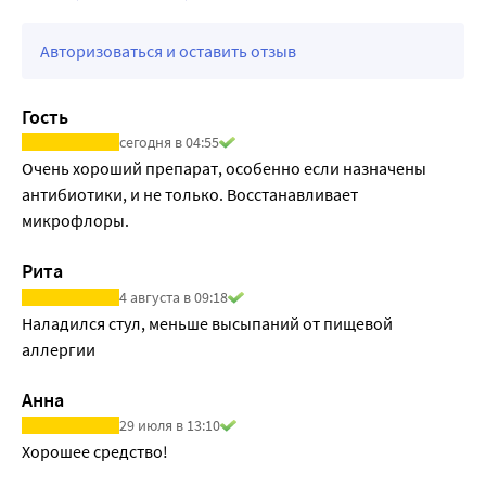
желчных кислот, активизируют работу иммунной 
системы, препятствуют формированию затяжных форм 
Авторизоваться и оставить отзыв
кишечных заболеваний за счет повышения общей 
резистентности организма. Лактобактерии обладают 
гипохолестеринемическим действием, снижают 
Гость
окислительно- восстановительный потенциал, 
сегодня в 04:55
связывают вредные для бифидобактерий радикалы 
Очень хороший препарат, особенно если назначены 
кислорода.
антибиотики, и не только. Восстанавливает 
Лактобактерии и бифидобактерии оказывают усиленное 
микрофлоры.
подавляющее действие на ротавирусы и гемолитическую 
кишечную палочку, продуцируют антибиотикоподобные 
Рита
вещества - бактериоцины, участвуют в синтезе 
4 августа в 09:18
витаминов, используют лактозу в процессе 
Наладился стул, меньше высыпаний от пищевой 
жизнедеятельности в качестве основного источника 
аллергии 
питания.
Анна
29 июля в 13:10
Хорошее средство!