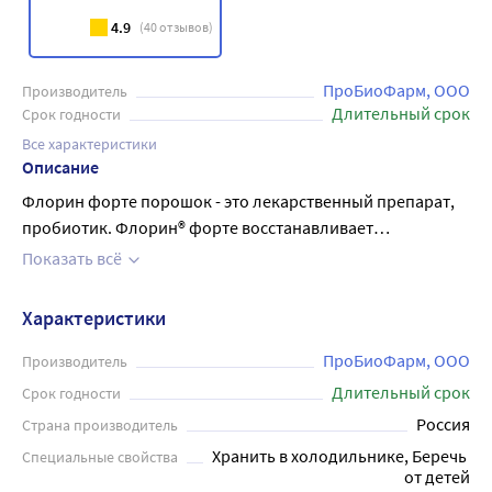
4.9
(
40
отзывов)
ПроБиоФарм, ООО
Производитель
Длительный срок
Срок годности
Все характеристики
Описание
Флорин форте порошок - это лекарственный препарат,
пробиотик. Флорин® форте восстанавливает
нормальную микрофлору организма человека,
Показать всё
подавляет жизнедеятельность возбудителей
инфекционных заболеваний желудочно- кишечного
Характеристики
тракта и верхних дыхательных путей за счет входящих в
препарат живых пробиотических бактерий:
ПроБиоФарм, ООО
Производитель
бифидобактерий (Bifidobacterium bifidum),
Длительный срок
Срок годности
сорбированных в виде микроколоний, Применяется при
Россия
Страна производитель
заболеваниях, сопровождающихся нарушением
Хранить в холодильнике, Беречь 
Специальные свойства
нормальной микрофлоры кишечника: острые кишечные
от детей
инфекции, острые респираторные заболевания как