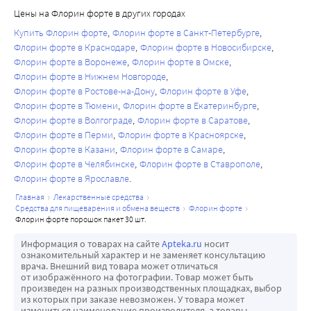
Цены на Флорин форте в других городах
Купить Флорин форте
Флорин форте в Санкт-Петербурге
Флорин форте в Краснодаре
Флорин форте в Новосибирске
Флорин форте в Воронеже
Флорин форте в Омске
Флорин форте в Нижнем Новгороде
Флорин форте в Ростове-на-Дону
Флорин форте в Уфе
Флорин форте в Тюмени
Флорин форте в Екатеринбурге
Флорин форте в Волгограде
Флорин форте в Саратове
Флорин форте в Перми
Флорин форте в Красноярске
Флорин форте в Казани
Флорин форте в Самаре
Флорин форте в Челябинске
Флорин форте в Ставрополе
Флорин форте в Ярославле
главная
лекарственные средства
средства для пищеварения и обмена веществ
флорин форте
флорин форте порошок пакет 30 шт.
Информация о товарах на сайте
Apteka.ru
носит
ознакомительный характер и не заменяет консультацию
врача. Внешний вид товара может отличаться
от изображённого на фотографии. Товар может быть
произведен на разных производственных площадках, выбор
из которых при заказе невозможен. У товара может
измениться наименование производителя, а товары