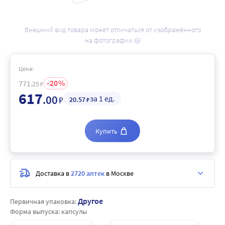
Внешний вид товара может отличаться от изображённого
на фотографии
Цена:
20
771
.25
₽
617
.00
за 1 ед.
₽
20
.57
₽
Купить
Доставка в
2720 аптек
в Москве
Другое
Первичная упаковка:
Форма выпуска:
капсулы