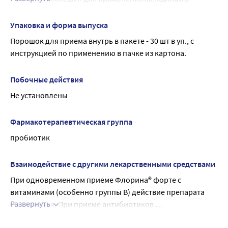
периоды беременности и грудного вскармливания. 
температуры, при этом образуется мутная взвесь с
Особых условий приема нет.
частичками сорбента черного цвета. Полученную
Упаковка и форма выпуска
ВЛИЯНИЕ ПРЕПАРАТА НА СПОСОБНОСТЬ УПРАВЛЯТЬ 
водную взвесь следует выпить, не добиваясь полного
Порошок для приема внутрь в пакете - 30 шт в уп., с 
ТРАНСПОРТНЫМИ СРЕДСТВАМИ, МЕХАНИЗМАМИ
растворения
инструкцией по применению в пачке из картона.
Препарат не влияет на способность управлять 
транспортными средствами, механизмами.
Побочные действия
Не установлены
Фармакотерапевтическая группа
пробиотик
Взаимодействие с другими лекарственными средствами
При одновременном приеме Флорина® форте с 
витаминами (особенно группы В) действие препарата 
Развернуть
усиливается. При приеме антибиотиков 
рекомендованный интервал между приемом 