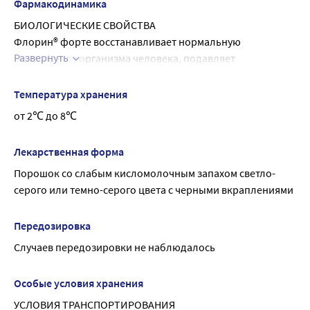
антибиотика и препарата Флорин® форте составляет 3 - 4 
Фармакодинамика
часа
БИОЛОГИЧЕСКИЕ СВОЙСТВА
Флорин® форте восстанавливает нормальную 
Развернуть
микрофлору организма человека, подавляет 
жизнедеятельность возбудителей инфекционных 
заболеваний желудочно-кишечного тракта и верхних 
Температура хранения
дыхательных путей за счет входящих в препарат живых 
от 2℃ до 8℃
пробиотических бактерий: бифидобактерий 
(Bifidobacterium bifidum), сорбированных в виде 
Лекарственная форма
микроколоний, и лактобактерий (Lactobacillus 
Порошок со слабым кисломолочным запахом светло-
plantarum).
серого или темно-серого цвета с черными вкраплениями
Сочетанное действие сорбированных на 
активированном угле в виде микроколоний 
бифидобактерий и лактобактерий обеспечивает 
Передозировка
ускоренную нормализацию количественного и 
Случаев передозировки не наблюдалось
качественного состава, метаболической и 
функциональной активности микрофлоры, усиление 
Особые условия хранения
подавляющего воздействия на возбудителей острых 
УСЛОВИЯ ТРАНСПОРТИРОВАНИЯ
кишечных инфекций, острых респираторно-вирусных 