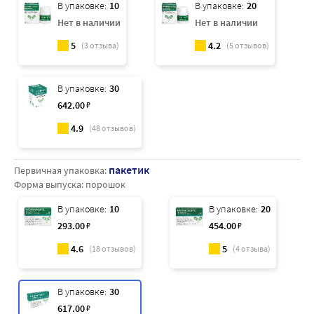
В упаковке:
10
В упаковке:
20
Нет в наличии
Нет в наличии
5
4.2
(
3
отзыва)
(
5
отзывов)
В упаковке:
30
642
.00
₽
4.9
(
48
отзывов)
пакетик
Первичная упаковка:
Форма выпуска:
порошок
В упаковке:
10
В упаковке:
20
293
.00
₽
454
.00
₽
4.6
5
(
18
отзывов)
(
4
отзыва)
В упаковке:
30
617
.00
₽