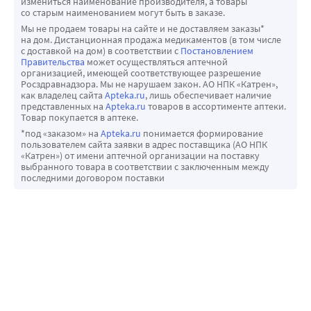
резистентности ко многим азолам. Сообщалось о случаях
измениться наименование производителя, а товары
применению аброцитиниба.
со старым наименованием могут быть в заказе.
суперинфекции видами Candida, отличными от С.
Алфентанил: отмечается уменьшение клиренса и объема 
Мы не продаем товары на сайте и не доставляем заказы*
albicans, которые часто обладают пониженной
на дом. Дистанционная продажа медикаментов (в том числе
распределения, увеличение периода полувыведения 
с доставкой на дом) в соответствии с
Постановлением
восприимчивостью (С. glabrata) или резистентностью к
алфентанила. Возможно, это связано с ингибированием 
Правительства
может осуществляться аптечной
флуконазолу (например, С. krusei, С. auris). Такие
организацией, имеющей соответствующее разрешение
изофермента CYP3A4 флуконазолом. Может 
Росздравнадзора. Мы не нарушаем закон. АО НПК «Катрен»,
инфекции могут потребовать альтернативной
потребоваться коррекция дозы алфентанила.
как владелец сайта
Apteka.ru
, лишь обеспечивает наличие
противогрибковой терапии. Пограничные значения
представленных на
Apteka.ru
товаров в ассортименте аптеки.
Амитриптилин, нортриптилин: увеличение эффекта. 
Товар покупается в аптеке.
чувствительности Пограничные значения
Концентрацию 5-нортриптилина и/или S-
*под «заказом» на
Apteka.ru
понимается формирование
чувствительности (согласно EUCAST) Основываясь на
пользователем сайта заявки в адрес поставщика (АО НПК
амитриптилина можно измерить в начале 
анализе фармакокинетических/фармакодинамических
«Катрен») от имени аптечной организации на поставку
комбинированной терапии с флуконазолом и через 
выбранного товара в соответствии с заключенным между
(ФК/ФД) данных, чувствительности in vitro и клиническом
последними договором поставки
неделю после начала. При необходимости следует 
ответе, EUCAST-AFST (Европейский комитет по
корректировать дозу амитриптилина/нортриптилина.
определению чувствительности к антимикробным
Амфотерицин В: в исследованиях на мышах (в том числе с 
препаратам - подкомитет по определению
иммуносупрессией) были отмечены следующие 
чувствительности к противогрибковым препаратам)
результаты: небольшой аддитивный противогрибковый 
определил границы чувствительности к флуконазолу
эффект при системной инфекции, вызванной С. albicans, 
для видов Candida (документ «EUCAST Fluconazole
отсутствие взаимодействия при внутричерепной 
rational document»; Европейский комитет по
инфекции, вызванной Cryptococcus neoformans и 
определению чувствительности к антимикробным