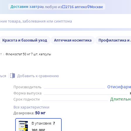
Доставим
завтра
в любую из
2716 аптек
в
Москве
Красота и базовый уход
Аптечная косметика
Профилактика и 
ат
Флюкостат 50 мг 7 шт. капсулы
ься
Добавить к сравнению
Отисифарм
Производитель
Форма выпуска
Длительн
Срок годности
Все характеристики
50 мг
Дозировка:
В упаковке:
7
391
.00
₽