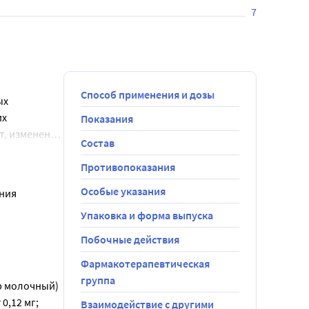
7
Способ применения и дозы
ых
их
Показания
т, изменения
Состав
ри
0 мг, а
абораторных
ит от
Противопоказания
крайней мере
Особые указания
ения
 Применение
ческого
ики рецидива
Упаковка и форма выпуска
ют
чения,
мг/кг один
Побочные действия
6 мг/кг/сут.
 в
Фармакотерапевтическая
утки в
ь, когда
ределяют
-слизистый
группа
У детей с
иоидомикозе,
ар молочный)
подавленным
взрослых, в
0,12 мг;
Взаимодействие с другими