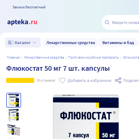
Звонок бесплатный
Лекарственные средства
Витамины и бад
Каталог
главная
лекарственные средства
противомикробные препараты
флюкост
Флюкостат 50 мг 7 шт. капсулы
Добавить в избранное
Поделит
(
8
отзывов)