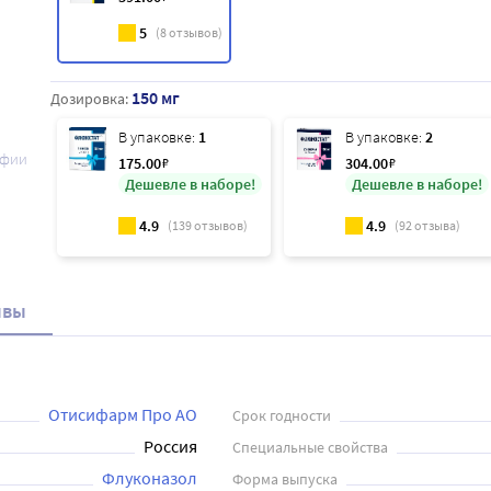
5
(
8
отзывов)
150 мг
Дозировка:
В упаковке:
1
В упаковке:
2
афии
175
.00
₽
304
.00
₽
Дешевле в наборе!
Дешевле в наборе!
4.9
4.9
(
139
отзывов)
(
92
отзыва)
ывы
Отисифарм Про АО
Срок годности
Россия
Специальные свойства
Флуконазол
Форма выпуска