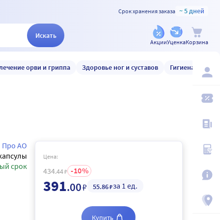
~ 5 дней
Срок хранения заказа
Искать
Акции
Уценка
Корзина
лечение орви и гриппа
Здоровье ног и суставов
Гигиена и уход
 Про АО
капсулы
Цена:
ый срок
10
434
.44
₽
391
.00
за 1 ед.
₽
55
.86
₽
Купить