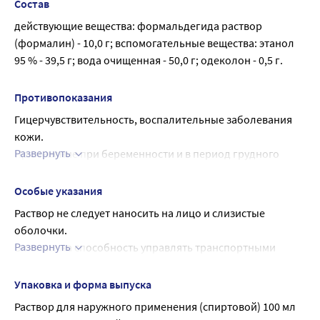
Состав
действующие вещества: формальдегида раствор 
(формалин) - 10,0 г; вспомогательные вещества: этанол 
95 % - 39,5 г; вода очищенная - 50,0 г; одеколон - 0,5 г.
Противопоказания
Гицерчувствительность, воспалительные заболевания 
кожи.
Развернуть
Применение при беременности и в период грудного 
вскармливания:
Нет сведений.
Особые указания
Раствор не следует наносить на лицо и слизистые 
оболочки.
Развернуть
Влияние на способность управлять транспортными 
средствами и механизмами:
Нет сведений.
Упаковка и форма выпуска
Раствор для наружного применения (спиртовой) 100 мл 