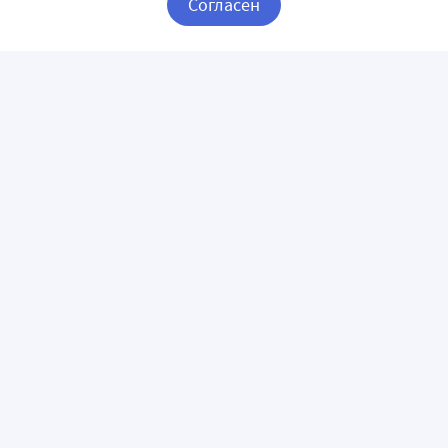
Согласен
Корзина
Вход / Регистрация
ПРИЛОЖЕНИЯ
СЛЕДИТЕ ЗА НАМИ
ГОРЯЧАЯ ЛИНИЯ
О КОМПАНИИ
О сервисе «Apteka.ru»