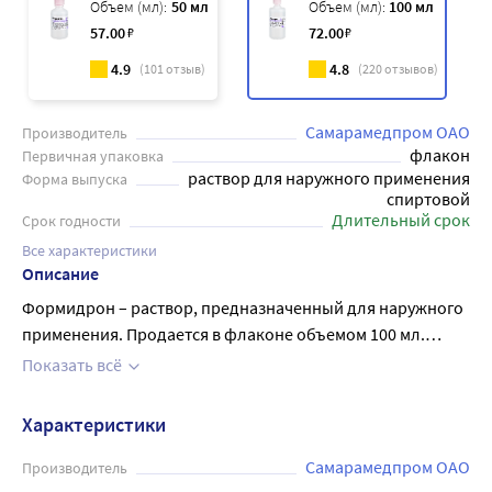
Объем (мл):
50 мл
Объем (мл):
100 мл
57
.00
₽
72
.00
₽
4.9
4.8
(
101
отзыв)
(
220
отзывов)
Самарамедпром ОАО
Производитель
флакон
Первичная упаковка
раствор для наружного применения
Форма выпуска
спиртовой
Длительный срок
Срок годности
Все характеристики
Описание
Формидрон – раствор, предназначенный для наружного
применения. Продается в флаконе объемом 100 мл.
Раствор содержит дезодорирующие и антисептические
Показать всё
компоненты, которые помогают бороться со
специфическим запахом стоп и подмышек. Также его
Характеристики
можно использовать для обработки обуви и одежды.
Формидрон устраняет бактерии и грибковую
Самарамедпром ОАО
Производитель