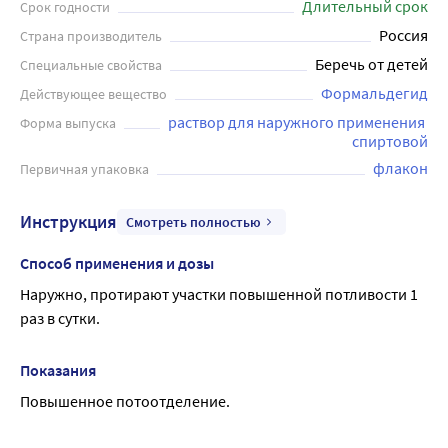
микрофлору, одновременно с этим не нанося вреда коже
Длительный срок
Срок годности
и не вызывая аллергических реакций. Перед
Россия
Страна производитель
применением необходимо тщательно ознакомиться с
Беречь от детей
Специальные свойства
инструкцией и следовать ее рекомендациям.
Формальдегид
Действующее вещество
раствор для наружного применения 
Форма выпуска
спиртовой
флакон
Первичная упаковка
Инструкция
Смотреть полностью
Способ применения и дозы
Наружно, протирают участки повышенной потливости 1 
раз в сутки.
Показания
Повышенное потоотделение.