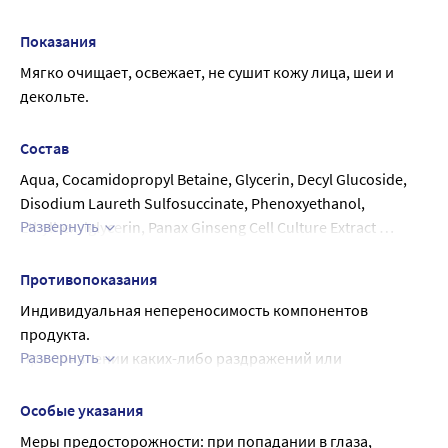
Помассируйте кожу, смойте теплой водой.
Показания
Мягко очищает, освежает, не сушит кожу лица, шеи и 
декольте.
Состав
Aqua, Cocamidopropyl Betaine, Glycerin, Decyl Glucoside, 
Disodium Laureth Sulfosuccinate, Phenoxyethanol, 
Развернуть
Ethylhexylglycerin, Panax Ginseng Cell Culture Extract 
(Neovitin®), Betaine, Panthenol, PEG-40 Hydrogenated Castor 
Oil, Disodium EDTA, Parfum
Противопоказания
Индивидуальная непереносимость компонентов 
продукта.
Развернуть
При появлении каких-либо раздражений или 
аллергических реакций немедленно прекратить 
использование.
Особые указания
Меры предосторожности: при попадании в глаза, 