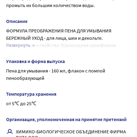
промыть их большим количеством воды.
Описание
ФОРМУЛА ПРЕОБРАЖЕНИЯ ПЕНА ДЛЯ УМЫВАНИЯ 
БЕРЕЖНЫЙ УХОД - для лица, шеи и декольте.
Развернуть
Внешний вид и свойства: Однородная однофазная 
жидкость без посторонних примесей
Цвет: От бесцветного до светло-желтого
Упаковка и форма выпуска
Запах: Приятный, с нотами морской свежести
Пена для умывания - 160 мл, флакон с помпой 
Легкая воздушная пена бережно и эффективно очищает 
пенообразующей
кожу лица, шеи и декольте благодаря уникальному 
сочетанию деликатных ПАВ, не вызывая сухости.
Температура хранения
Освежает кожу, создаёт ощущение комфорта.
от 5℃ до 25℃
Содержит увлажняющие и смягчающие компоненты.
Экономна в использовании.
АКТИВНЫЕ ИНГРЕДИЕНТЫ:
Организация, уполномоченная на принятие претензий
Биоантиоксидантный комплекс женьшеня «Неовитин»® 
ХИМИКО-БИОЛОГИЧЕСКОЕ ОБЪЕДИНЕНИЕ ФИРМА 
активизирует обменные процессы, успокаивает кожу и 