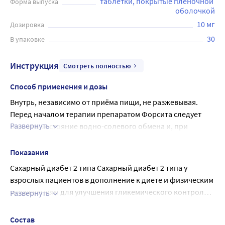
таблетки, покрытые пленочной 
Форма выпуска
оболочкой
10 мг
Дозировка
30
В упаковке
Инструкция
Смотреть полностью
Способ применения и дозы
Внутрь, независимо от приёма пищи, не разжевывая.
Перед началом терапии препаратом Форсита следует 
Развернуть
оценить состояние водно-солевого обмена и, при 
необходимости, восполнить объем циркулирующей 
крови (ОЦК).
Показания
СД2
Сахарный диабет 2 типа Сахарный диабет 2 типа у
Монотерапия: рекомендуемая доза препарата Форсига 
взрослых пациентов в дополнение к диете и физическим
составляет 10 мг один раз в сутки.
упражнениям для улучшения гликемического контроля в
Развернуть
Комбинированная терапия: рекомендуемая доза 
качестве: монотерапии, когда применение метформина
возраст у мужчин ?55 лет или ? 60 лет у женщин и
препарата Форсита составляет 10 мг 1 раз в сутки в 
невозможно ввиду непереносимости; комбинированной
наличие не менее одного фактора риска:
Состав
комбинации с метформином, производными 