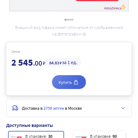
Внешний вид товара может отличаться от изображённого
на фотографии
Цена:
2 545
.00
за 1 ед.
₽
84
.83
₽
Купить
Доставка в
2759 аптек
в Москве
Доступные варианты
В упаковке:
30
В упаковке:
90