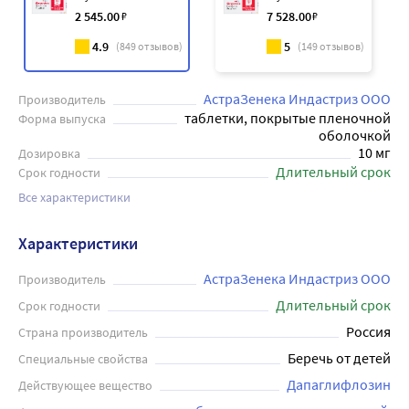
2 545
.00
₽
7 528
.00
₽
4.9
5
(
849
отзывов)
(
149
отзывов)
АстраЗенека Индастриз ООО
Производитель
таблетки, покрытые пленочной
Форма выпуска
оболочкой
10 мг
Дозировка
Длительный срок
Срок годности
Все характеристики
Характеристики
АстраЗенека Индастриз ООО
Производитель
Длительный срок
Срок годности
Россия
Страна производитель
Беречь от детей
Специальные свойства
Дапаглифлозин
Действующее вещество