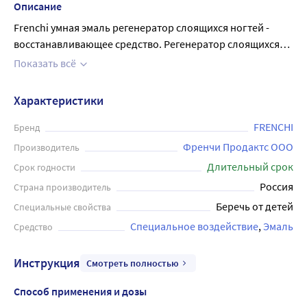
Описание
Frenchi умная эмаль регенератор слоящихся ногтей -
восстанавливающее средство. Регенератор слоящихся
ногтей с бамбуковым и чесночным экстрактами Frenchi
Показать всё
Умная эмаль делает ногти однородными и ровными.
Слоящаяся ногтевая пластина - результат нарушения
Характеристики
водно-жирового обмена. При этом на поверхности ногтя
образуется слой омертвевших клеток, нарушающих
FRENCHI
Бренд
монолитность ногтевой пластины: ногти расслаиваются
Френчи Продактс ООО
Производитель
и крошатся. Препарат формирует, "цементирует"
Длительный срок
Срок годности
основание ногтевого ложе, на котором вырастает
Россия
Страна производитель
здоровый, натуральный ноготь, при этом, проникая в
Беречь от детей
Специальные свойства
слои ногтевого ложе, увлажняя и укрепляя ногтевую
пластину. Вещества, входящие в формулу препарата
Специальное воздействие
Эмаль
Средство
"склеивают" отошедшие кромки расслоившихся ногтей,
защищают ногти от ломкости и крошения, усиливают
Инструкция
Смотреть полностью
механическую прочность кончиков ногтей. Структура
ногтей становится однородной, натуральной.
Способ применения и дозы