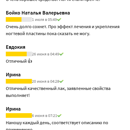
крошения.Активные компоненты усиливают 
механическую прочность кончиков ногтей.
Бойко Наталья Валерьевна
Структура ногтей становится однородной и 
1 июля в 05:49
натуральной.
Очень долго сохнет. Про эффект лечения и укрепления 
ногтевой пластины пока сказать не могу. 
Евдокия
26 июня в 04:49
Отличный 👍
Ирина
20 июня в 04:28
Отличный качественный лак, заявленные свойства 
выполняет! 
Ирина
6 июня в 07:21
Наношу каждый день, соответствует описанию по 
применению.