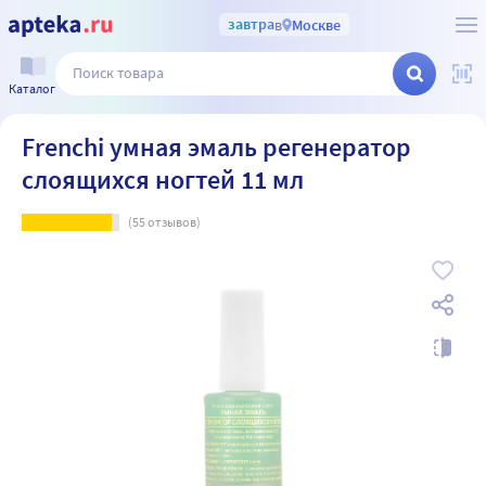
завтра
в
Москве
Каталог
Frenchi умная эмаль регенератор
слоящихся ногтей 11 мл
(
55
отзывов)