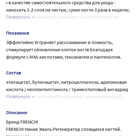
Ежедневно наносить 1-2 слоя препарата на чистые, сухие,
• в качестве самостоятельного средства для ухода - 
нелакированные ногти. Объём флакона 11 мл
наносить 1-2 слоя на чистые, сухие ногти 3 раза в неделю;
Развернуть
• в качестве основы под маникюр - нанести 1 слой на 
чистые, сухие ногти.
Показания
Эффективно Устраняет расслаивание и ломкость, 
стимулирует обновление клеток ногтя благодаря 
формуле с АНА-кислотами, гексаналем и пантенолом.
Состав
этилацетат, бутилацетат, нитроцеллюлоза, адипиновая 
кислота / неопентилгликоль / тримеллитовый ангидрид 
Развернуть
сополимер, ацетил трибутил цитрат, изопропиловый 
спирт, сахарозы ацетат изобутерат, HEA IPDI изоцианурат 
тример / поликапроликтондиол сополимер, гликолевая 
Описание
кислота, изоцианурат тример TRIS-HEA IPDI, Н-бутанол, 
Бренд FRENCHI
этокрилен, яблочная, молочная кислота, гексаналь, 
FRENCHI Умная Эмаль Регенератор слоящихся ногтей.
триметилпентанедил дибензоат, поливинилбутираль, 