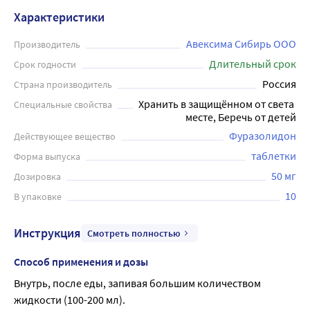
Препарат оказывает бактерицидное действие, блокируя
Характеристики
жизненно важные функции микроорганизмов. Он
эффективен при диарее, дизентерии, пищевых
Авексима Сибирь ООО
Производитель
токсикоинфекциях, лямблиозе и других инфекциях.
Длительный срок
Срок годности
Дозировка и продолжительность лечения зависят от
Россия
Страна производитель
вида заболевания и консультации врача. Перед
Хранить в защищённом от света 
Специальные свойства
использованием необходимо обязательно ознакомиться
месте, Беречь от детей
с инструкцией.
Фуразолидон
Действующее вещество
таблетки
Форма выпуска
50 мг
Дозировка
10
В упаковке
Инструкция
Смотреть полностью
Способ применения и дозы
Внутрь, после еды, запивая большим количеством 
жидкости (100-200 мл).