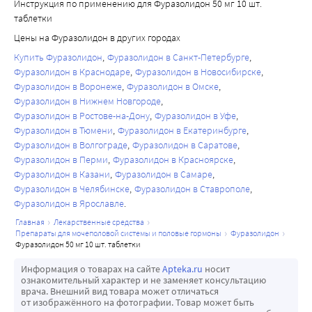
Инструкция по применению для Фуразолидон 50 мг 10 шт.
таблетки
Цены на Фуразолидон в других городах
Купить Фуразолидон
Фуразолидон в Санкт-Петербурге
Фуразолидон в Краснодаре
Фуразолидон в Новосибирске
Фуразолидон в Воронеже
Фуразолидон в Омске
Фуразолидон в Нижнем Новгороде
Фуразолидон в Ростове-на-Дону
Фуразолидон в Уфе
Фуразолидон в Тюмени
Фуразолидон в Екатеринбурге
Фуразолидон в Волгограде
Фуразолидон в Саратове
Фуразолидон в Перми
Фуразолидон в Красноярске
Фуразолидон в Казани
Фуразолидон в Самаре
Фуразолидон в Челябинске
Фуразолидон в Ставрополе
Фуразолидон в Ярославле
главная
лекарственные средства
препараты для мочеполовой системы и половые гормоны
фуразолидон
фуразолидон 50 мг 10 шт. таблетки
Информация о товарах на сайте
Apteka.ru
носит
ознакомительный характер и не заменяет консультацию
врача. Внешний вид товара может отличаться
от изображённого на фотографии. Товар может быть