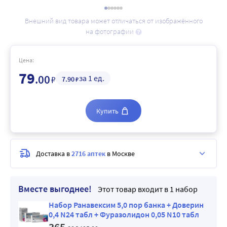
Внешний вид товара может отличаться от изображённого
на фотографии
Цена:
79
.00
за 1 ед.
₽
7
.90
₽
Купить
Доставка в
2716 аптек
в Москве
Вместе выгоднее!
Этот товар входит в 1 набор
Набор Ранавексим 5,0 пор банка + Доверин
0,4 N24 табл + Фуразолидон 0,05 N10 табл