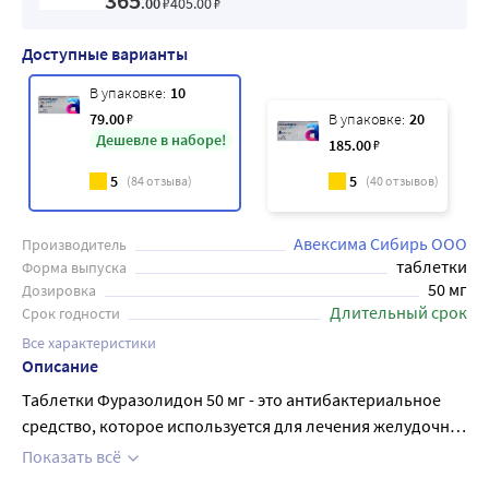
365
.00
₽
405
.00
₽
Доступные варианты
В упаковке:
10
79
.00
₽
В упаковке:
20
Дешевле в наборе!
185
.00
₽
5
5
(
84
отзыва)
(
40
отзывов)
Авексима Сибирь ООО
Производитель
таблетки
Форма выпуска
50 мг
Дозировка
Длительный срок
Срок годности
Все характеристики
Описание
Таблетки Фуразолидон 50 мг - это антибактериальное
средство, которое используется для лечения желудочно-
кишечных инфекций, вызванных бактериями или
Показать всё
простейшими. Каждая упаковка содержит 10 таблеток.