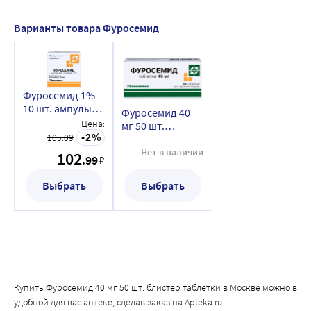
Варианты товара Фуросемид
Фуросемид 1%
10 шт. ампулы
Фуросемид 40
раствор для
Цена:
мг 50 шт.
инъекций 2 мл
2
105.09
блистер
таблетки
Нет в наличии
102
.99
₽
Выбрать
Выбрать
Купить Фуросемид 40 мг 50 шт. блистер таблетки в Москве можно в
удобной для вас аптеке, сделав заказ на Apteka.ru.