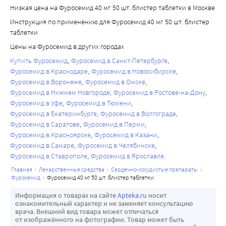
Низкая цена на Фуросемид 40 мг 50 шт. блистер таблетки в Москве
Инструкция по применению для Фуросемид 40 мг 50 шт. блистер
таблетки
Цены на Фуросемид в других городах
Купить Фуросемид
Фуросемид в Санкт-Петербурге
Фуросемид в Краснодаре
Фуросемид в Новосибирске
Фуросемид в Воронеже
Фуросемид в Омске
Фуросемид в Нижнем Новгороде
Фуросемид в Ростове-на-Дону
Фуросемид в Уфе
Фуросемид в Тюмени
Фуросемид в Екатеринбурге
Фуросемид в Волгограде
Фуросемид в Саратове
Фуросемид в Перми
Фуросемид в Красноярске
Фуросемид в Казани
Фуросемид в Самаре
Фуросемид в Челябинске
Фуросемид в Ставрополе
Фуросемид в Ярославле
главная
лекарственные средства
сердечно-сосудистые препараты
фуросемид
фуросемид 40 мг 50 шт. блистер таблетки
Информация о товарах на сайте
Apteka.ru
носит
ознакомительный характер и не заменяет консультацию
врача. Внешний вид товара может отличаться
от изображённого на фотографии. Товар может быть