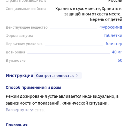
Россия
Страна производитель
Хранить в сухом месте, Хранить в 
Специальные свойства
защищённом от света месте, 
Беречь от детей
Фуросемид
Действующее вещество
таблетки
Форма выпуска
блистер
Первичная упаковка
40 мг
Дозировка
50
В упаковке
Инструкция
Смотреть полностью
Способ применения и дозы
Режим дозирования устанавливается индивидуально, в 
зависимости от показаний, клинической ситуации, 
Развернуть
возраста пациента.
В процессе лечения режим дозирования корректируют в 
зависимости от величины диуретического ответа и 
Показания