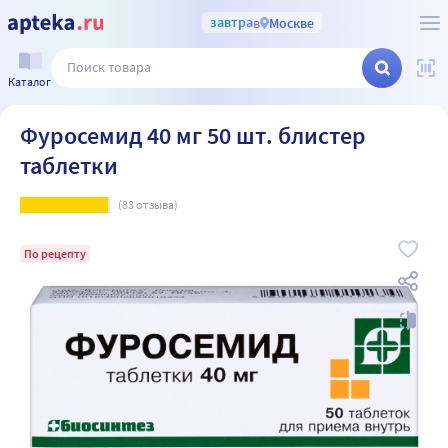
завтра
в
Москве
Каталог
Фуросемид 40 мг 50 шт. блистер
таблетки
(
83
отзыва)
По рецепту